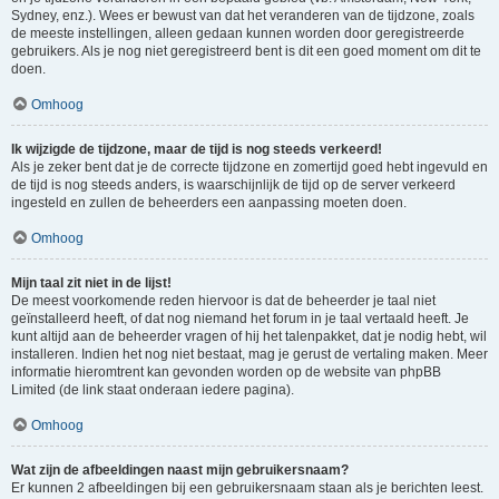
Sydney, enz.). Wees er bewust van dat het veranderen van de tijdzone, zoals
de meeste instellingen, alleen gedaan kunnen worden door geregistreerde
gebruikers. Als je nog niet geregistreerd bent is dit een goed moment om dit te
doen.
Omhoog
Ik wijzigde de tijdzone, maar de tijd is nog steeds verkeerd!
Als je zeker bent dat je de correcte tijdzone en zomertijd goed hebt ingevuld en
de tijd is nog steeds anders, is waarschijnlijk de tijd op de server verkeerd
ingesteld en zullen de beheerders een aanpassing moeten doen.
Omhoog
Mijn taal zit niet in de lijst!
De meest voorkomende reden hiervoor is dat de beheerder je taal niet
geïnstalleerd heeft, of dat nog niemand het forum in je taal vertaald heeft. Je
kunt altijd aan de beheerder vragen of hij het talenpakket, dat je nodig hebt, wil
installeren. Indien het nog niet bestaat, mag je gerust de vertaling maken. Meer
informatie hieromtrent kan gevonden worden op de website van phpBB
Limited (de link staat onderaan iedere pagina).
Omhoog
Wat zijn de afbeeldingen naast mijn gebruikersnaam?
Er kunnen 2 afbeeldingen bij een gebruikersnaam staan als je berichten leest.