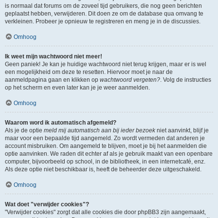
is normaal dat forums om de zoveel tijd gebruikers, die nog geen berichten
geplaatst hebben, verwijderen. Dit doen ze om de database qua omvang te
verkleinen. Probeer je opnieuw te registreren en meng je in de discussies.
Omhoog
Ik weet mijn wachtwoord niet meer!
Geen paniek! Je kan je huidige wachtwoord niet terug krijgen, maar er is wel
een mogelijkheid om deze te resetten. Hiervoor moet je naar de
aanmeldpagina gaan en klikken op
wachtwoord vergeten?
. Volg de instructies
op het scherm en even later kan je je weer aanmelden.
Omhoog
Waarom word ik automatisch afgemeld?
Als je de optie
meld mij automatisch aan bij ieder bezoek
niet aanvinkt, blijf je
maar voor een bepaalde tijd aangemeld. Zo wordt vermeden dat anderen je
account misbruiken. Om aangemeld te blijven, moet je bij het aanmelden die
optie aanvinken. We raden dit echter af als je gebruik maakt van een openbare
computer, bijvoorbeeld op school, in de bibliotheek, in een internetcafé, enz.
Als deze optie niet beschikbaar is, heeft de beheerder deze uitgeschakeld.
Omhoog
Wat doet "verwijder cookies"?
"Verwijder cookies" zorgt dat alle cookies die door phpBB3 zijn aangemaakt,