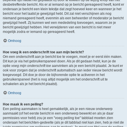
beperkte tijd nadat het geplaatst is) door te klikken op de
wijzig
knop van het
desbetreffende bericht. Als er al iemand op je bericht gereageerd heeft, komt er
onderaan je bericht een klein tekstje dat zegt hoeveel keer en wanneer je het
bericht voor het laatst je gewijzigd hebt. Dit zal niet verschijnen als nog
niemand gereageerd heeft, evenmin als een beheerder of moderator je bericht
gewijzigd heeft. Zij kunnen wel een mededeling toevoegen, waarom ze je
bericht gewijzigd hebben. Het verwijderen van een bericht is niet meer
mogelijk zodra er iemand op gereageerd heeft.
Omhoog
Hoe voeg ik een onderschrift toe aan mijn bericht?
Om een onderschrift aan je bericht toe te voegen, moet je er eerst één maken.
Dit kun je via het gebruikerspaneel doen. Als je dit gedaan hebt, kun je de
optie
voeg mijn onderschrift toe
aanvinken als je een bericht plaatst. Je kunt er
ook voor zorgen dat je onderschrift automatisch aan ieder nieuw bericht wordt
toegevoegd. Dit doe je door de bijhorende optie te activeren in het
gebruikerspaneel (het is nog altijd mogelijk om het onderschrift uit te
schakelen als je het bericht plaatst).
Omhoog
Hoe maak ik een peiling?
Een peiling aanmaken is heel gemakkelijk, als je een nieuw onderwerp
aanmaakt (of het eerste bericht in een onderwerp bewerkt en als je daar
permissies voor hebt) zou je een "voeg peiling toe" tabblad moeten zien
onderaan het berichten-gedeelte (als je dit tabblad niet kan zien, heb je niet de