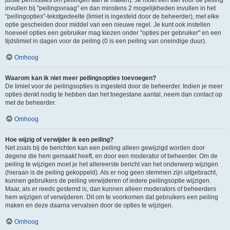
juiste permissies om peilingen aan te maken). Je moet een titel voor de peiling
invullen bij "peilingsvraag" en dan minstens 2 mogelijkheden invullen in het
"peilingopties"-tekstgedeelte (limiet is ingesteld door de beheerder), met elke
optie gescheiden door middel van een nieuwe regel. Je kunt ook instellen
hoeveel opties een gebruiker mag kiezen onder "opties per gebruiker" en een
tijdslimiet in dagen voor de peiling (0 is een peiling van oneindige duur).
Omhoog
Waarom kan ik niet meer peilingsopties toevoegen?
De limiet voor de peilingsopties is ingesteld door de beheerder. Indien je meer
opties denkt nodig te hebben dan het toegestane aantal, neem dan contact op
met de beheerder.
Omhoog
Hoe wijzig of verwijder ik een peiling?
Net zoals bij de berichten kan een peiling alleen gewijzigd worden door
degene die hem gemaakt heeft, en door een moderator of beheerder. Om de
peiling te wijzigen moet je het allereerste bericht van het onderwerp wijzigen
(hieraan is de peiling gekoppeld). Als er nog geen stemmen zijn uitgebracht,
kunnen gebruikers de peiling verwijderen of iedere peilingsoptie wijzigen.
Maar, als er reeds gestemd is, dan kunnen alleen moderators of beheerders
hem wijzigen of verwijderen. Dit om te voorkomen dat gebruikers een peiling
maken en deze daarna vervalsen door de opties te wijzigen.
Omhoog