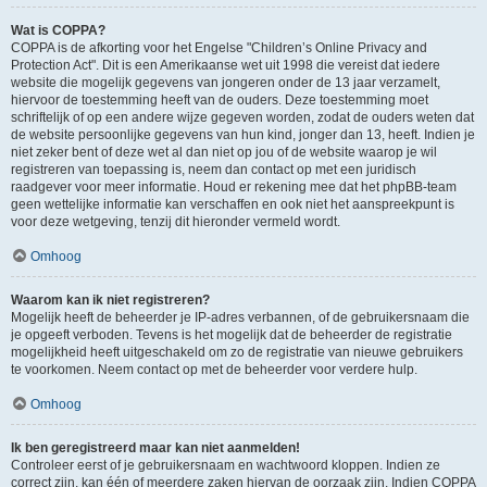
Wat is COPPA?
COPPA is de afkorting voor het Engelse "Children’s Online Privacy and
Protection Act". Dit is een Amerikaanse wet uit 1998 die vereist dat iedere
website die mogelijk gegevens van jongeren onder de 13 jaar verzamelt,
hiervoor de toestemming heeft van de ouders. Deze toestemming moet
schriftelijk of op een andere wijze gegeven worden, zodat de ouders weten dat
de website persoonlijke gegevens van hun kind, jonger dan 13, heeft. Indien je
niet zeker bent of deze wet al dan niet op jou of de website waarop je wil
registreren van toepassing is, neem dan contact op met een juridisch
raadgever voor meer informatie. Houd er rekening mee dat het phpBB-team
geen wettelijke informatie kan verschaffen en ook niet het aanspreekpunt is
voor deze wetgeving, tenzij dit hieronder vermeld wordt.
Omhoog
Waarom kan ik niet registreren?
Mogelijk heeft de beheerder je IP-adres verbannen, of de gebruikersnaam die
je opgeeft verboden. Tevens is het mogelijk dat de beheerder de registratie
mogelijkheid heeft uitgeschakeld om zo de registratie van nieuwe gebruikers
te voorkomen. Neem contact op met de beheerder voor verdere hulp.
Omhoog
Ik ben geregistreerd maar kan niet aanmelden!
Controleer eerst of je gebruikersnaam en wachtwoord kloppen. Indien ze
correct zijn, kan één of meerdere zaken hiervan de oorzaak zijn. Indien COPPA