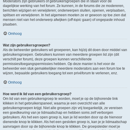
Moderators zijn gebruikers of gebruikersgroepen die in staan voor de
dagelijkse werking van het forum. Ze kunnen, in de forums die ze modereren,
berichten wijzigen en verwijderen; onderwerpen sluiten, openen, verplaatsen,
splitsen en verwijderen. In het algemeen moeten ze er gewoon op toe zien dat
mensen niet van het onderwerp afwijken (
off-topic
gaan) of ongepaste inhoud
plaatsen.
Omhoog
Wat zijn gebruikersgroepen?
Als de beheerder gebruikers wil groeperen, kan hij/zij dit doen door middel van
gebruikersgroepen. Gebruikers kunnen van meerdere groepen lid zijn (dit
verschilt per forum), deze groepen kunnen verschillende
permissies/toegangspermissies hebben. Op deze manier is het voor de
beheerder een stuk gemakkelijker meerdere moderators aan een forum toe te
wijzen, bepaalde gebruikers toegang tot een privéforum te verlenen, enz.
Omhoog
Hoe word ik lid van een gebruikersgroep?
Om lid van een gebruikersgroep te worden, moet je op de bijhorende link
klikken in het gebruikerspaneel, waarna je een overzicht van alle
gebruikersgroepen krijgt. Niet alle groepen zijn vrij toegankelijk, ze vereisen
een goedkeuring van je lidmaatschap en hebben soms zelf verborgen
gebruikers. Als het een open groep is, kan je lid worden door op de hiervoor
dienende knop te klikken. Als het een gesloten groep is, kan je je lidmaatschap
aanvragen door op de bijhorende knop te klikken. De groepsleider moet je