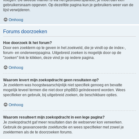
voegen. De tweede manier is via het gebruikerspaneel, je moet dan een
gebruikersnaam opgeven. Op dezelfde pagina kun je gebruikers weer van de
lijst verwijderen.
Omhoog
Forums doorzoeken
Hoe doorzoek ik het forum?
Door een zoekterm op te geven in het zoekveld, die je vindt op de index-,
forum- en onderwerppagina. Uitgebreid zoeken is mogelijk door op de
"zoeken" link te klikken, deze vind je op iedere pagina.
Omhoog
Waarom levert mijn zoekopdracht geen resultaten op?
Je zoekterm was hoogstwaarschijnlijk niet specifiek genoeg en bevatte
mogelijk teveel termen die niet door phpBB3 geïndexeerd worden. Wees
specifieker en gebruik, bij uitgebreid zoeken, de beschikbare opties.
Omhoog
Waarom resulteert mijn zoekopdracht in een lege pagina?
Je zoekopdracht gaf meer resultaten dan de webserver kon verwerken.
Gebruik de geavanceerde zoekfunctie en wees specifieker met zowel je
zoektermen als de te doorzoeken forums.