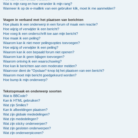
Wat is mijn rang en hoe verander ik mijn rang?
Wanneer ik op de e-maillink van een gebruiker klik, moet ik me aanmelden?
Vragen in verband met het plaatsen van berichten
Hoe plaats ik een onderwerp in een forum of maak een reactie?
Hoe wijzig of verwijder ik een bericht?
Hoe voeg ik een onderschrift toe aan mijn bericht?
Hoe maak ik een peiling?
Waarom kan ik niet meer peilingsopties toevoegen?
Hoe wijzig of verwijder ik een peiling?
Waarom kan ik een bepaald forum niet openen?
Waarom kan ik geen bijlagen toevoegen?
Waarom ontving ik een waarschuwing?
Hoe kan ik berichten aan een moderator melden?
Waarvoor dient de "Opslaan"-knop bij het plaatsen van een bericht?
Waarom moet mijn bericht goedgekeurd worden?
Hoe bump ik mijn onderwerp?
Tekstopmaak en onderwerp soorten
Wat is BBCode?
Kan ik HTML gebruiken?
Wat zijn Smilies?
Kan ik afbeeldingen plaatsen?
Wat zijn globale mededelingen?
Wat zijn mededelingen?
Wat zijn sticky onderwerpen?
Wat zijn gesloten onderwerpen?
Wat zijn onderwerpiconen?