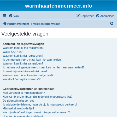
warmhaarlemmermeer.info
V&A
Registreer
Aanmelden
Z
Forumoverzicht
Veelgestelde vragen
o
Veelgestelde vragen
e
k
Aanmeld- en registratievragen
Waarom moet ik me registreren?
Wat is COPPA?
Waarom kan ik niet registreren?
Ik ben geregistreerd maar kan niet aanmelden!
Waarom kan ik niet aanmelden?
Ik heb me ooit geregistreerd maar kan nu niet meer aanmelden!?
Ik weet mijn wachtwoord niet meer!
Waarom word ik automatisch afgemeld?
Wat doet "verwijder cookies"?
Gebruikersvoorkeuren en instellingen
Hoe verander ik mijn instellingen?
Hoe kan ik onzichtbaar zijn in de online gebruikers lijst?
De tijden zijn niet correct!
Ik wijzigde de tijdzone, maar de tijd is nog steeds verkeerd!
Mijn taal zit niet in de lijst!
Wat zijn de afbeeldingen naast mijn gebruikersnaam?
Hoe kan ik een avatar instellen?