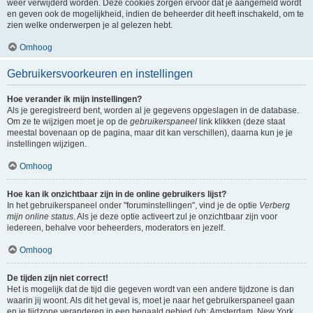
weer verwijderd worden. Deze cookies zorgen ervoor dat je aangemeld wordt
en geven ook de mogelijkheid, indien de beheerder dit heeft inschakeld, om te
zien welke onderwerpen je al gelezen hebt.
Omhoog
Gebruikersvoorkeuren en instellingen
Hoe verander ik mijn instellingen?
Als je geregistreerd bent, worden al je gegevens opgeslagen in de database.
Om ze te wijzigen moet je op de
gebruikerspaneel
link klikken (deze staat
meestal bovenaan op de pagina, maar dit kan verschillen), daarna kun je je
instellingen wijzigen.
Omhoog
Hoe kan ik onzichtbaar zijn in de online gebruikers lijst?
In het gebruikerspaneel onder "foruminstellingen", vind je de optie
Verberg
mijn online status
. Als je deze optie activeert zul je onzichtbaar zijn voor
iedereen, behalve voor beheerders, moderators en jezelf.
Omhoog
De tijden zijn niet correct!
Het is mogelijk dat de tijd die gegeven wordt van een andere tijdzone is dan
waarin jij woont. Als dit het geval is, moet je naar het gebruikerspaneel gaan
en je tijdzone veranderen in een bepaald gebied (vb: Amsterdam, New York,