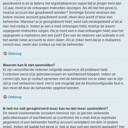
geactiveerd is en je tijdens het registratieproces opgaf dat je jonger bent dan
13 jaar, moet je de ontvangen instructies opvolgen. Als dit niet het geval is,
moet je account dan geactiveerd worden? Sommige forums vereisen dat
iedere nieuwe account geactiveerd wordt, ofwel door jezelf of door een
beheerder. Wanneer je je geregistreerd hebt, werd ook medegedeeld of dit al
dan niet nodig is. Indien je een e-mail ontvangen hebt, moet je de daarin
opgegeven instructies volgen. Als je nooit een e-mail ontvangen hebt, was het
opgegeven e-mailadres dan wel juist? Één van de redenen van activatie is om
het aantal valse accounts te doen dalen. Als je zeker bent dat je e-mailadres
correct was, neem dan contact op met de beheerder.
Omhoog
Waarom kan ik niet aanmelden?
Er zijn verschillende redenen mogelijk waarom je dit probleem hebt.
Controleer eerst of je gebruikersnaam en wachtwoord kloppen. Indien ze
correct zijn, kun je contact opnemen met de beheerder om er zeker van te zijn
dat je niet verbannen bent. Het is ook mogelijk dat de forumconfiguratie fout is,
dan moet dit door de beheerder opgelost worden.
Omhoog
Ik heb me ooit geregistreerd maar kan nu niet meer aanmelden!?
De meest voorkomende oorzaken hiervoor zijn: je gaf een verkeerde
gebruikersnaam of wachtwoord op (controleer de e-mail met je registratie
gegevens) of een beheerder heeft je account verwijderd om één of andere
reden. Indien dit laatste het geval is, heb je dan ooit een bericht geplaatst? Het