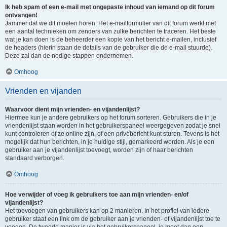
Ik heb spam of een e-mail met ongepaste inhoud van iemand op dit forum
ontvangen!
Jammer dat we dit moeten horen. Het e-mailformulier van dit forum werkt met
een aantal technieken om zenders van zulke berichten te traceren. Het beste
wat je kan doen is de beheerder een kopie van het bericht e-mailen, inclusief
de headers (hierin staan de details van de gebruiker die de e-mail stuurde).
Deze zal dan de nodige stappen ondernemen.
Omhoog
Vrienden en vijanden
Waarvoor dient mijn vrienden- en vijandenlijst?
Hiermee kun je andere gebruikers op het forum sorteren. Gebruikers die in je
vriendenlijst staan worden in het gebruikerspaneel weergegeven zodat je snel
kunt controleren of ze online zijn, of een privébericht kunt sturen. Tevens is het
mogelijk dat hun berichten, in je huidige stijl, gemarkeerd worden. Als je een
gebruiker aan je vijandenlijst toevoegt, worden zijn of haar berichten
standaard verborgen.
Omhoog
Hoe verwijder of voeg ik gebruikers toe aan mijn vrienden- en/of
vijandenlijst?
Het toevoegen van gebruikers kan op 2 manieren. In het profiel van iedere
gebruiker staat een link om de gebruiker aan je vrienden- of vijandenlijst toe te