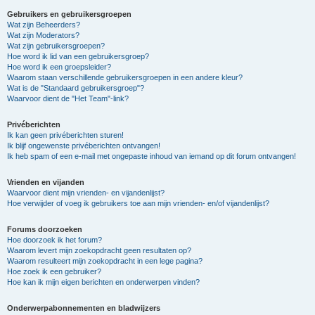
Gebruikers en gebruikersgroepen
Wat zijn Beheerders?
Wat zijn Moderators?
Wat zijn gebruikersgroepen?
Hoe word ik lid van een gebruikersgroep?
Hoe word ik een groepsleider?
Waarom staan verschillende gebruikersgroepen in een andere kleur?
Wat is de "Standaard gebruikersgroep"?
Waarvoor dient de "Het Team"-link?
Privéberichten
Ik kan geen privéberichten sturen!
Ik blijf ongewenste privéberichten ontvangen!
Ik heb spam of een e-mail met ongepaste inhoud van iemand op dit forum ontvangen!
Vrienden en vijanden
Waarvoor dient mijn vrienden- en vijandenlijst?
Hoe verwijder of voeg ik gebruikers toe aan mijn vrienden- en/of vijandenlijst?
Forums doorzoeken
Hoe doorzoek ik het forum?
Waarom levert mijn zoekopdracht geen resultaten op?
Waarom resulteert mijn zoekopdracht in een lege pagina?
Hoe zoek ik een gebruiker?
Hoe kan ik mijn eigen berichten en onderwerpen vinden?
Onderwerpabonnementen en bladwijzers