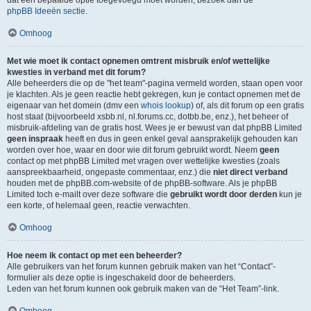
dat een bepaalde optie toegevoegd moet worden, bezoek dan de
phpBB Ideeën sectie
.
Omhoog
Met wie moet ik contact opnemen omtrent misbruik en/of wettelijke
kwesties in verband met dit forum?
Alle beheerders die op de "het team"-pagina vermeld worden, staan open voor
je klachten. Als je geen reactie hebt gekregen, kun je contact opnemen met de
eigenaar van het domein (dmv een
whois lookup
) of, als dit forum op een gratis
host staat (bijvoorbeeld xsbb.nl, nl.forums.cc, dotbb.be, enz.), het beheer of
misbruik-afdeling van de gratis host. Wees je er bewust van dat phpBB Limited
geen inspraak
heeft en dus in geen enkel geval aansprakelijk gehouden kan
worden over hoe, waar en door wie dit forum gebruikt wordt. Neem
geen
contact op met phpBB Limited met vragen over wettelijke kwesties (zoals
aanspreekbaarheid, ongepaste commentaar, enz.) die
niet direct verband
houden met de phpBB.com-website of de phpBB-software. Als je phpBB
Limited toch e-mailt over deze software die
gebruikt wordt door derden
kun je
een korte, of helemaal geen, reactie verwachten.
Omhoog
Hoe neem ik contact op met een beheerder?
Alle gebruikers van het forum kunnen gebruik maken van het “Contact”-
formulier als deze optie is ingeschakeld door de beheerders.
Leden van het forum kunnen ook gebruik maken van de “Het Team”-link.