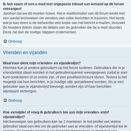
Ik heb spam of een e-mail met ongepaste inhoud van iemand op dit forum
ontvangen!
Jammer dat we dit moeten horen. Het e-mailformulier van dit forum werkt met
een aantal technieken om zenders van zulke berichten te traceren. Het beste
wat je kan doen is de beheerder een kopie van het bericht e-mailen, inclusief
de headers (hierin staan de details van de gebruiker die de e-mail stuurde).
Deze zal dan de nodige stappen ondernemen.
Omhoog
Vrienden en vijanden
Waarvoor dient mijn vrienden- en vijandenlijst?
Hiermee kun je andere gebruikers op het forum sorteren. Gebruikers die in je
vriendenlijst staan worden in het gebruikerspaneel weergegeven zodat je snel
kunt controleren of ze online zijn, of een privébericht kunt sturen. Tevens is het
mogelijk dat hun berichten, in je huidige stijl, gemarkeerd worden. Als je een
gebruiker aan je vijandenlijst toevoegt, worden zijn of haar berichten
standaard verborgen.
Omhoog
Hoe verwijder of voeg ik gebruikers toe aan mijn vrienden- en/of
vijandenlijst?
Het toevoegen van gebruikers kan op 2 manieren. In het profiel van iedere
gebruiker staat een link om de gebruiker aan je vrienden- of vijandenlijst toe te