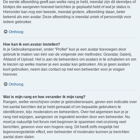
De eerste afbeelding geeft aan welke rang je hebt, meestal zijn dit sterretjes of
blokjes die aangeven hoeveel berichten je geplaatst hebt of wat je status is.
Hieronder kan nog een tweede, meestal grotere, afbeelding staan, beter
bekend als een avatar. Deze afbeelding is meestal uniek of persoonlijk voor
iedere gebruiker.
Omhoog
Hoe kan ik een avatar instellen?
In je Gebruikerspaneel, onder “Profiel” kun je een avatar toevoegen door
gebruik te maken van één van de volgende vier methodes: Gravatar, Galerij,
Afstand of Upload. Het is aan de beheerders om avatars in te schakelen en om
te kiezen op welke manier je een avatar kan gebruiken. Als je geen avatars
kunt gebruiken, neem dan contact op met een beheerder voor je vragen
hierover.
Omhoog
Wat is mijn rang en hoe verander ik mijn rang?
Rangen, welke verschijnen onder je gebruikersnaam, geven een indicatie over
het aantal berchten dat je hebt gemaakt of om bepaalde gebruikers te
identificeren, bijv. moderators en beheerders. Over het algemeen kun je je
rang niet wijzigen, aangezien ze ingesteld worden door een beheerder. Nu
moet je natuurlijk het forum niet beginnen te spammen met onzinnig veel
berichten, gewoon voor een hogere rang. Dit heeft zelfs mogelijk het
tegenovergestelde effect, een beheerder of moderator kunnen je berichten
aantal doen dalen.