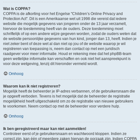
Wat is COPPA?
COPPA is de afkorting voor het Engelse "Children’s Online Privacy and
Protection Act". Dit is een Amerikaanse wet uit 1998 die vereist dat iedere
website die mogelijk gegevens van jongeren onder de 13 jaar verzamelt,
hiervoor de toestemming heeft van de ouders. Deze toestemming moet
schriftelijk of op een andere wijze gegeven worden, zodat de ouders weten dat
de website persoonlijke gegevens van hun kind, jonger dan 13, heeft. Indien je
niet zeker bent of deze wet al dan niet op jou of de website waarop je wil
registreren van toepassing is, neem dan contact op met een juridisch
raadgever voor meer informatie. Houd er rekening mee dat het phpBB-team
geen wettelijke informatie kan verschaffen en ook niet het aanspreekpunt is
voor deze wetgeving, tenzij dit hieronder vermeld wordt.
Omhoog
Waarom kan ik niet registreren?
Mogelijk heeft de beheerder je IP-adres verbannen, of de gebruikersnaam die
je opgeeft verboden. Tevens is het mogelijk dat de beheerder de registratie
mogelijkheid heeft uitgeschakeld om zo de registratie van nieuwe gebruikers
te voorkomen. Neem contact op met de beheerder voor verdere hulp.
Omhoog
Ik ben geregistreerd maar kan niet aanmelden!
Controleer eerst of je gebruikersnaam en wachtwoord kloppen. Indien ze
correct zijn, kan één of meerdere zaken hiervan de oorzaak zijn. Indien COPPA