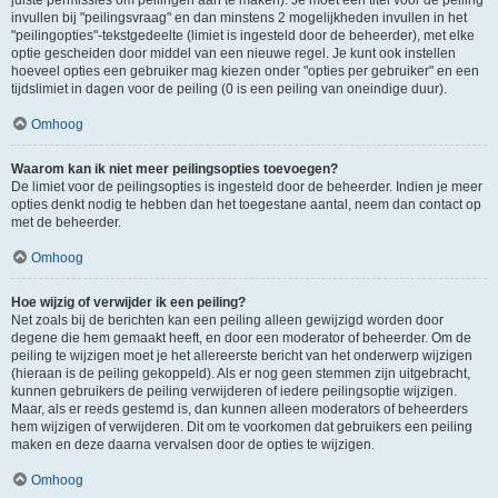
juiste permissies om peilingen aan te maken). Je moet een titel voor de peiling
invullen bij "peilingsvraag" en dan minstens 2 mogelijkheden invullen in het
"peilingopties"-tekstgedeelte (limiet is ingesteld door de beheerder), met elke
optie gescheiden door middel van een nieuwe regel. Je kunt ook instellen
hoeveel opties een gebruiker mag kiezen onder "opties per gebruiker" en een
tijdslimiet in dagen voor de peiling (0 is een peiling van oneindige duur).
Omhoog
Waarom kan ik niet meer peilingsopties toevoegen?
De limiet voor de peilingsopties is ingesteld door de beheerder. Indien je meer
opties denkt nodig te hebben dan het toegestane aantal, neem dan contact op
met de beheerder.
Omhoog
Hoe wijzig of verwijder ik een peiling?
Net zoals bij de berichten kan een peiling alleen gewijzigd worden door
degene die hem gemaakt heeft, en door een moderator of beheerder. Om de
peiling te wijzigen moet je het allereerste bericht van het onderwerp wijzigen
(hieraan is de peiling gekoppeld). Als er nog geen stemmen zijn uitgebracht,
kunnen gebruikers de peiling verwijderen of iedere peilingsoptie wijzigen.
Maar, als er reeds gestemd is, dan kunnen alleen moderators of beheerders
hem wijzigen of verwijderen. Dit om te voorkomen dat gebruikers een peiling
maken en deze daarna vervalsen door de opties te wijzigen.
Omhoog