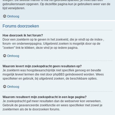
voegen. De tweede manier is via het gebruikerspaneel, je moet dan een
gebruikersnaam opgeven. Op dezelfde pagina kun je gebruikers weer van de
lijst verwijderen.
Omhoog
Forums doorzoeken
Hoe doorzoek ik het forum?
Door een zoekterm op te geven in het zoekveld, die je vindt op de index-,
forum- en onderwerppagina. Uitgebreid zoeken is mogelijk door op de
"zoeken" link te klikken, deze vind je op iedere pagina.
Omhoog
Waarom levert mijn zoekopdracht geen resultaten op?
Je zoekterm was hoogstwaarschijnlijk niet specifiek genoeg en bevatte
mogelijk teveel termen die niet door phpBB3 geïndexeerd worden. Wees
specifieker en gebruik, bij uitgebreid zoeken, de beschikbare opties.
Omhoog
Waarom resulteert mijn zoekopdracht in een lege pagina?
Je zoekopdracht gaf meer resultaten dan de webserver kon verwerken.
Gebruik de geavanceerde zoekfunctie en wees specifieker met zowel je
zoektermen als de te doorzoeken forums.