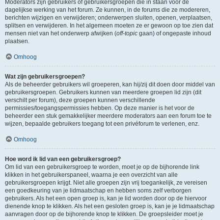
Moderators zijn gebruikers of gebruikersgroepen die in staan voor de
dagelijkse werking van het forum. Ze kunnen, in de forums die ze modereren,
berichten wijzigen en verwijderen; onderwerpen sluiten, openen, verplaatsen,
splitsen en verwijderen. In het algemeen moeten ze er gewoon op toe zien dat
mensen niet van het onderwerp afwijken (
off-topic
gaan) of ongepaste inhoud
plaatsen.
Omhoog
Wat zijn gebruikersgroepen?
Als de beheerder gebruikers wil groeperen, kan hij/zij dit doen door middel van
gebruikersgroepen. Gebruikers kunnen van meerdere groepen lid zijn (dit
verschilt per forum), deze groepen kunnen verschillende
permissies/toegangspermissies hebben. Op deze manier is het voor de
beheerder een stuk gemakkelijker meerdere moderators aan een forum toe te
wijzen, bepaalde gebruikers toegang tot een privéforum te verlenen, enz.
Omhoog
Hoe word ik lid van een gebruikersgroep?
Om lid van een gebruikersgroep te worden, moet je op de bijhorende link
klikken in het gebruikerspaneel, waarna je een overzicht van alle
gebruikersgroepen krijgt. Niet alle groepen zijn vrij toegankelijk, ze vereisen
een goedkeuring van je lidmaatschap en hebben soms zelf verborgen
gebruikers. Als het een open groep is, kan je lid worden door op de hiervoor
dienende knop te klikken. Als het een gesloten groep is, kan je je lidmaatschap
aanvragen door op de bijhorende knop te klikken. De groepsleider moet je