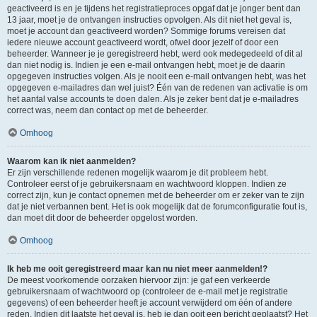
geactiveerd is en je tijdens het registratieproces opgaf dat je jonger bent dan
13 jaar, moet je de ontvangen instructies opvolgen. Als dit niet het geval is,
moet je account dan geactiveerd worden? Sommige forums vereisen dat
iedere nieuwe account geactiveerd wordt, ofwel door jezelf of door een
beheerder. Wanneer je je geregistreerd hebt, werd ook medegedeeld of dit al
dan niet nodig is. Indien je een e-mail ontvangen hebt, moet je de daarin
opgegeven instructies volgen. Als je nooit een e-mail ontvangen hebt, was het
opgegeven e-mailadres dan wel juist? Één van de redenen van activatie is om
het aantal valse accounts te doen dalen. Als je zeker bent dat je e-mailadres
correct was, neem dan contact op met de beheerder.
Omhoog
Waarom kan ik niet aanmelden?
Er zijn verschillende redenen mogelijk waarom je dit probleem hebt.
Controleer eerst of je gebruikersnaam en wachtwoord kloppen. Indien ze
correct zijn, kun je contact opnemen met de beheerder om er zeker van te zijn
dat je niet verbannen bent. Het is ook mogelijk dat de forumconfiguratie fout is,
dan moet dit door de beheerder opgelost worden.
Omhoog
Ik heb me ooit geregistreerd maar kan nu niet meer aanmelden!?
De meest voorkomende oorzaken hiervoor zijn: je gaf een verkeerde
gebruikersnaam of wachtwoord op (controleer de e-mail met je registratie
gegevens) of een beheerder heeft je account verwijderd om één of andere
reden. Indien dit laatste het geval is, heb je dan ooit een bericht geplaatst? Het