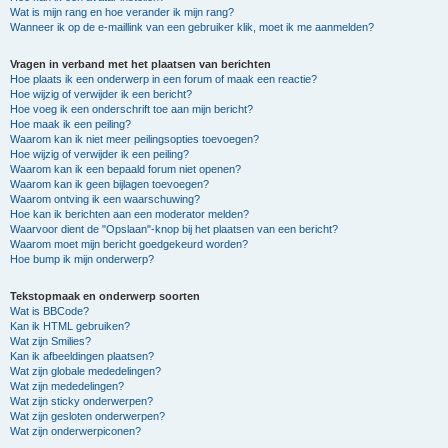
Wat is mijn rang en hoe verander ik mijn rang?
Wanneer ik op de e-maillink van een gebruiker klik, moet ik me aanmelden?
Vragen in verband met het plaatsen van berichten
Hoe plaats ik een onderwerp in een forum of maak een reactie?
Hoe wijzig of verwijder ik een bericht?
Hoe voeg ik een onderschrift toe aan mijn bericht?
Hoe maak ik een peiling?
Waarom kan ik niet meer peilingsopties toevoegen?
Hoe wijzig of verwijder ik een peiling?
Waarom kan ik een bepaald forum niet openen?
Waarom kan ik geen bijlagen toevoegen?
Waarom ontving ik een waarschuwing?
Hoe kan ik berichten aan een moderator melden?
Waarvoor dient de "Opslaan"-knop bij het plaatsen van een bericht?
Waarom moet mijn bericht goedgekeurd worden?
Hoe bump ik mijn onderwerp?
Tekstopmaak en onderwerp soorten
Wat is BBCode?
Kan ik HTML gebruiken?
Wat zijn Smilies?
Kan ik afbeeldingen plaatsen?
Wat zijn globale mededelingen?
Wat zijn mededelingen?
Wat zijn sticky onderwerpen?
Wat zijn gesloten onderwerpen?
Wat zijn onderwerpiconen?