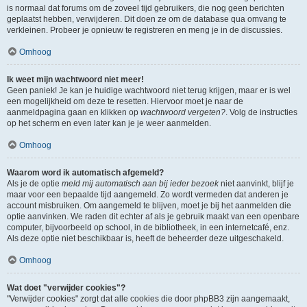
is normaal dat forums om de zoveel tijd gebruikers, die nog geen berichten
geplaatst hebben, verwijderen. Dit doen ze om de database qua omvang te
verkleinen. Probeer je opnieuw te registreren en meng je in de discussies.
Omhoog
Ik weet mijn wachtwoord niet meer!
Geen paniek! Je kan je huidige wachtwoord niet terug krijgen, maar er is wel
een mogelijkheid om deze te resetten. Hiervoor moet je naar de
aanmeldpagina gaan en klikken op
wachtwoord vergeten?
. Volg de instructies
op het scherm en even later kan je je weer aanmelden.
Omhoog
Waarom word ik automatisch afgemeld?
Als je de optie
meld mij automatisch aan bij ieder bezoek
niet aanvinkt, blijf je
maar voor een bepaalde tijd aangemeld. Zo wordt vermeden dat anderen je
account misbruiken. Om aangemeld te blijven, moet je bij het aanmelden die
optie aanvinken. We raden dit echter af als je gebruik maakt van een openbare
computer, bijvoorbeeld op school, in de bibliotheek, in een internetcafé, enz.
Als deze optie niet beschikbaar is, heeft de beheerder deze uitgeschakeld.
Omhoog
Wat doet "verwijder cookies"?
"Verwijder cookies" zorgt dat alle cookies die door phpBB3 zijn aangemaakt,