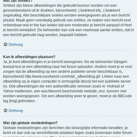
Wat zijn Smilies?
Smilies zijn kleine afbeeldingen die gebruikt kunnen worden om een
gevoelstoestand uit te drukken, bijvoorbeeld :) betekent blij, :( betekent
ongelukkig. Alle beschikbare smilies worden weergegeven als je een bericht
plaatst. Maak geen overdadig gebruik van smilies, ze maken een bericht snel
onleesbaar wat er toe kan leiden dat een moderator je bericht aanpast of heel
je bericht verwijdert. De beheerder kan ook een maximaal aantal smilies, dat in
een bericht gebruikt mag worden, bepaald hebben.
Omhoog
Kan ik afbeeldingen plaatsen?
Ja, je kunt afbeeldingen in je bericht weergeven. Als de beheerder bijlagen
toelaat kun je een afbeelding naar het forum uploaden. Anders moet je er voor
zorgen dat de afbeelding op een andere publieke server beschikbaar is,
bijvoorbeeld http://www.voorbeeld.com/mijn_afbeelding.gif. Linken naar een
afbeelding op je eigen computer is onmogelijk (tenzij het een publieke server
is). Ook afbeeldingen die een authentificatie vereisen zoals in: Hotmail of
Yahoo mailboxen, een wachtwoord beschermde website, enz. kunnen niet
worden weergegeven. Om een afbeelding weer te geven, moet je de BBCode
tag [img] gebruiken.
Omhoog
Wat zijn globale mededelingen?
Globale mededelingen zijn berichten die belangrijke informatie bevatten, je
komt ze dan ook op verschillende plaatsen tegen zoals bovenaan ieder forum