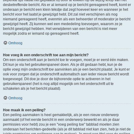
beperkte tijd nadat het geplaatst is) door te klikken op de
wijzig
knop van het
desbetreffende bericht. Als er al iemand op je bericht gereageerd heeft, komt er
onderaan je bericht een klein tekstje dat zegt hoeveel keer en wanneer je het
bericht voor het laatst je gewijzigd hebt. Dit zal niet verschijnen als nog
niemand gereageerd heeft, evenmin als een beheerder of moderator je bericht
gewijzigd heeft. Zij kunnen wel een mededeling toevoegen, waarom ze je
bericht gewijzigd hebben. Het verwijderen van een bericht is niet meer
mogelijk zodra er iemand op gereageerd heeft.
Omhoog
Hoe voeg ik een onderschrift toe aan mijn bericht?
Om een onderschrift aan je bericht toe te voegen, moet je er eerst één maken.
Dit kun je via het gebruikerspaneel doen. Als je dit gedaan hebt, kun je de
optie
voeg mijn onderschrift toe
aanvinken als je een bericht plaatst. Je kunt er
ook voor zorgen dat je onderschrift automatisch aan ieder nieuw bericht wordt
toegevoegd. Dit doe je door de bijhorende optie te activeren in het
gebruikerspaneel (het is nog altijd mogelijk om het onderschrift uit te
schakelen als je het bericht plaatst).
Omhoog
Hoe maak ik een peiling?
Een peiling aanmaken is heel gemakkelijk, als je een nieuw onderwerp
aanmaakt (of het eerste bericht in een onderwerp bewerkt en als je daar
permissies voor hebt) zou je een "voeg peiling toe" tabblad moeten zien
onderaan het berichten-gedeelte (als je dit tabblad niet kan zien, heb je niet de