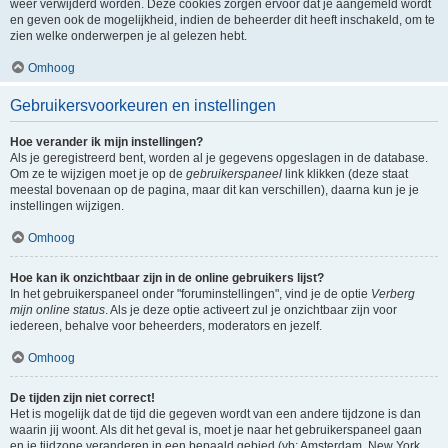
weer verwijderd worden. Deze cookies zorgen ervoor dat je aangemeld wordt
en geven ook de mogelijkheid, indien de beheerder dit heeft inschakeld, om te
zien welke onderwerpen je al gelezen hebt.
Omhoog
Gebruikersvoorkeuren en instellingen
Hoe verander ik mijn instellingen?
Als je geregistreerd bent, worden al je gegevens opgeslagen in de database.
Om ze te wijzigen moet je op de
gebruikerspaneel
link klikken (deze staat
meestal bovenaan op de pagina, maar dit kan verschillen), daarna kun je je
instellingen wijzigen.
Omhoog
Hoe kan ik onzichtbaar zijn in de online gebruikers lijst?
In het gebruikerspaneel onder "foruminstellingen", vind je de optie
Verberg
mijn online status
. Als je deze optie activeert zul je onzichtbaar zijn voor
iedereen, behalve voor beheerders, moderators en jezelf.
Omhoog
De tijden zijn niet correct!
Het is mogelijk dat de tijd die gegeven wordt van een andere tijdzone is dan
waarin jij woont. Als dit het geval is, moet je naar het gebruikerspaneel gaan
en je tijdzone veranderen in een bepaald gebied (vb: Amsterdam, New York,