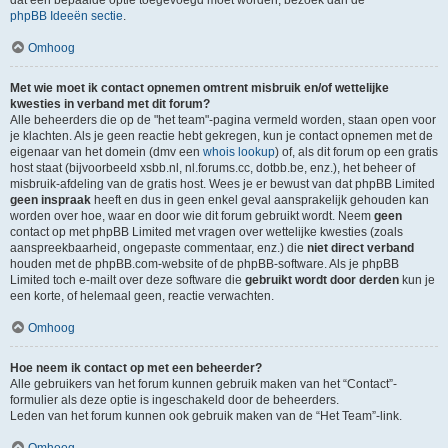
dat een bepaalde optie toegevoegd moet worden, bezoek dan de
phpBB Ideeën sectie
.
Omhoog
Met wie moet ik contact opnemen omtrent misbruik en/of wettelijke
kwesties in verband met dit forum?
Alle beheerders die op de "het team"-pagina vermeld worden, staan open voor
je klachten. Als je geen reactie hebt gekregen, kun je contact opnemen met de
eigenaar van het domein (dmv een
whois lookup
) of, als dit forum op een gratis
host staat (bijvoorbeeld xsbb.nl, nl.forums.cc, dotbb.be, enz.), het beheer of
misbruik-afdeling van de gratis host. Wees je er bewust van dat phpBB Limited
geen inspraak
heeft en dus in geen enkel geval aansprakelijk gehouden kan
worden over hoe, waar en door wie dit forum gebruikt wordt. Neem
geen
contact op met phpBB Limited met vragen over wettelijke kwesties (zoals
aanspreekbaarheid, ongepaste commentaar, enz.) die
niet direct verband
houden met de phpBB.com-website of de phpBB-software. Als je phpBB
Limited toch e-mailt over deze software die
gebruikt wordt door derden
kun je
een korte, of helemaal geen, reactie verwachten.
Omhoog
Hoe neem ik contact op met een beheerder?
Alle gebruikers van het forum kunnen gebruik maken van het “Contact”-
formulier als deze optie is ingeschakeld door de beheerders.
Leden van het forum kunnen ook gebruik maken van de “Het Team”-link.