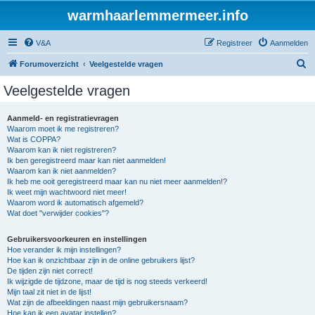
warmhaarlemmermeer.info
V&A
Registreer
Aanmelden
Z
Forumoverzicht
Veelgestelde vragen
o
Veelgestelde vragen
e
k
Aanmeld- en registratievragen
Waarom moet ik me registreren?
Wat is COPPA?
Waarom kan ik niet registreren?
Ik ben geregistreerd maar kan niet aanmelden!
Waarom kan ik niet aanmelden?
Ik heb me ooit geregistreerd maar kan nu niet meer aanmelden!?
Ik weet mijn wachtwoord niet meer!
Waarom word ik automatisch afgemeld?
Wat doet "verwijder cookies"?
Gebruikersvoorkeuren en instellingen
Hoe verander ik mijn instellingen?
Hoe kan ik onzichtbaar zijn in de online gebruikers lijst?
De tijden zijn niet correct!
Ik wijzigde de tijdzone, maar de tijd is nog steeds verkeerd!
Mijn taal zit niet in de lijst!
Wat zijn de afbeeldingen naast mijn gebruikersnaam?
Hoe kan ik een avatar instellen?