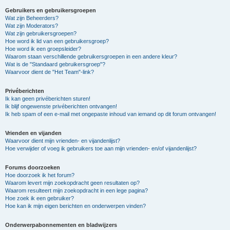
Gebruikers en gebruikersgroepen
Wat zijn Beheerders?
Wat zijn Moderators?
Wat zijn gebruikersgroepen?
Hoe word ik lid van een gebruikersgroep?
Hoe word ik een groepsleider?
Waarom staan verschillende gebruikersgroepen in een andere kleur?
Wat is de "Standaard gebruikersgroep"?
Waarvoor dient de "Het Team"-link?
Privéberichten
Ik kan geen privéberichten sturen!
Ik blijf ongewenste privéberichten ontvangen!
Ik heb spam of een e-mail met ongepaste inhoud van iemand op dit forum ontvangen!
Vrienden en vijanden
Waarvoor dient mijn vrienden- en vijandenlijst?
Hoe verwijder of voeg ik gebruikers toe aan mijn vrienden- en/of vijandenlijst?
Forums doorzoeken
Hoe doorzoek ik het forum?
Waarom levert mijn zoekopdracht geen resultaten op?
Waarom resulteert mijn zoekopdracht in een lege pagina?
Hoe zoek ik een gebruiker?
Hoe kan ik mijn eigen berichten en onderwerpen vinden?
Onderwerpabonnementen en bladwijzers