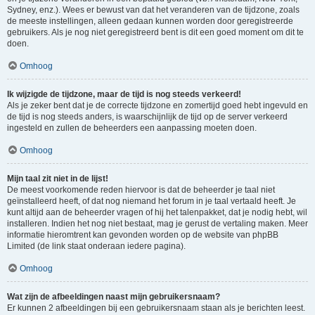
Sydney, enz.). Wees er bewust van dat het veranderen van de tijdzone, zoals
de meeste instellingen, alleen gedaan kunnen worden door geregistreerde
gebruikers. Als je nog niet geregistreerd bent is dit een goed moment om dit te
doen.
Omhoog
Ik wijzigde de tijdzone, maar de tijd is nog steeds verkeerd!
Als je zeker bent dat je de correcte tijdzone en zomertijd goed hebt ingevuld en
de tijd is nog steeds anders, is waarschijnlijk de tijd op de server verkeerd
ingesteld en zullen de beheerders een aanpassing moeten doen.
Omhoog
Mijn taal zit niet in de lijst!
De meest voorkomende reden hiervoor is dat de beheerder je taal niet
geïnstalleerd heeft, of dat nog niemand het forum in je taal vertaald heeft. Je
kunt altijd aan de beheerder vragen of hij het talenpakket, dat je nodig hebt, wil
installeren. Indien het nog niet bestaat, mag je gerust de vertaling maken. Meer
informatie hieromtrent kan gevonden worden op de website van phpBB
Limited (de link staat onderaan iedere pagina).
Omhoog
Wat zijn de afbeeldingen naast mijn gebruikersnaam?
Er kunnen 2 afbeeldingen bij een gebruikersnaam staan als je berichten leest.