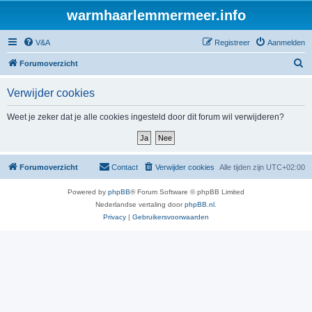
warmhaarlemmermeer.info
V&A
Registreer
Aanmelden
Z
Forumoverzicht
o
Verwijder cookies
e
k
Weet je zeker dat je alle cookies ingesteld door dit forum wil verwijderen?
Forumoverzicht
Contact
Verwijder cookies
Alle tijden zijn
UTC+02:00
Powered by
phpBB
® Forum Software © phpBB Limited
Nederlandse vertaling door
phpBB.nl
.
Privacy
|
Gebruikersvoorwaarden