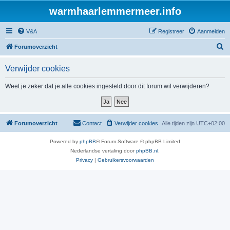
warmhaarlemmermeer.info
V&A
Registreer
Aanmelden
Z
Forumoverzicht
o
Verwijder cookies
e
k
Weet je zeker dat je alle cookies ingesteld door dit forum wil verwijderen?
Forumoverzicht
Contact
Verwijder cookies
Alle tijden zijn
UTC+02:00
Powered by
phpBB
® Forum Software © phpBB Limited
Nederlandse vertaling door
phpBB.nl
.
Privacy
|
Gebruikersvoorwaarden