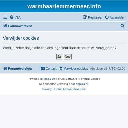
warmhaarlemmermeer.info
V&A
Registreer
Aanmelden
Z
Forumoverzicht
o
Verwijder cookies
e
k
Weet je zeker dat je alle cookies ingesteld door dit forum wil verwijderen?
Forumoverzicht
Contact
Verwijder cookies
Alle tijden zijn
UTC+02:00
Powered by
phpBB
® Forum Software © phpBB Limited
Nederlandse vertaling door
phpBB.nl
.
Privacy
|
Gebruikersvoorwaarden