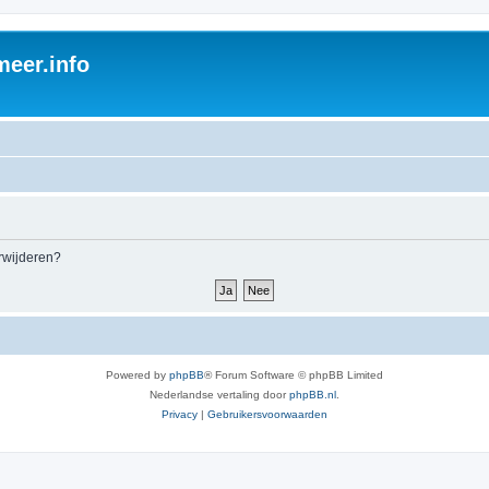
eer.info
erwijderen?
Powered by
phpBB
® Forum Software © phpBB Limited
Nederlandse vertaling door
phpBB.nl
.
Privacy
|
Gebruikersvoorwaarden