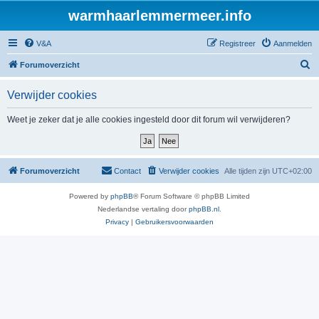
warmhaarlemmermeer.info
V&A
Registreer
Aanmelden
Z
Forumoverzicht
o
Verwijder cookies
e
k
Weet je zeker dat je alle cookies ingesteld door dit forum wil verwijderen?
Forumoverzicht
Contact
Verwijder cookies
Alle tijden zijn
UTC+02:00
Powered by
phpBB
® Forum Software © phpBB Limited
Nederlandse vertaling door
phpBB.nl
.
Privacy
|
Gebruikersvoorwaarden