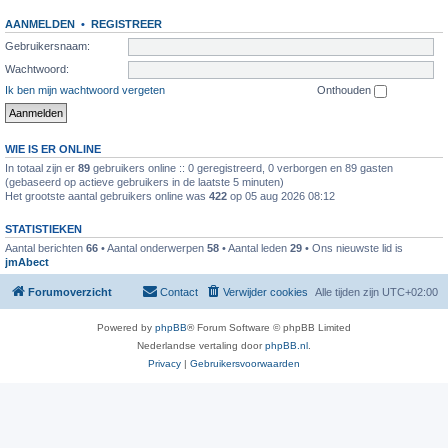
AANMELDEN
•
REGISTREER
Gebruikersnaam:
Wachtwoord:
Ik ben mijn wachtwoord vergeten
Onthouden
WIE IS ER ONLINE
In totaal zijn er
89
gebruikers online :: 0 geregistreerd, 0 verborgen en 89 gasten
(gebaseerd op actieve gebruikers in de laatste 5 minuten)
Het grootste aantal gebruikers online was
422
op 05 aug 2026 08:12
STATISTIEKEN
Aantal berichten
66
• Aantal onderwerpen
58
• Aantal leden
29
• Ons nieuwste lid is
jmAbect
Forumoverzicht
Contact
Verwijder cookies
Alle tijden zijn
UTC+02:00
Powered by
phpBB
® Forum Software © phpBB Limited
Nederlandse vertaling door
phpBB.nl
.
Privacy
|
Gebruikersvoorwaarden