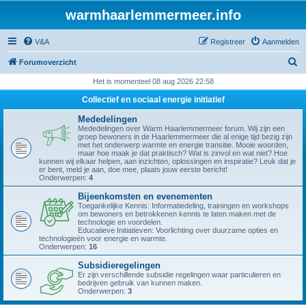
warmhaarlemmermeer.info
V&A
Registreer
Aanmelden
Z
Forumoverzicht
o
Het is momenteel 08 aug 2026 22:58
e
Collectief en sociaal energie initiatief
k
Mededelingen
Mededelingen over Warm Haarlemmermeer forum. Wij zijn een
groep bewoners in de Haarlemmermeer die al enige tijd bezig zijn
met het onderwerp warmte en energie transitie. Mooie woorden,
maar hoe maak je dat praktisch? Wat is zinvol en wat niet? Hoe
kunnen wij elkaar helpen, aan inzichten, oplossingen en inspiratie? Leuk dat je
er bent, meld je aan, doe mee, plaats jouw eerste bericht!
Onderwerpen:
4
Bijeenkomsten en evenementen
Toegankelijke Kennis: Informatiedeling, trainingen en workshops
om bewoners en betrokkenen kennis te laten maken met de
technologie en voordelen.
Educatieve Initiatieven: Voorlichting over duurzame opties en
technologieën voor energie en warmte.
Onderwerpen:
16
Subsidieregelingen
Er zijn verschillende subsidie regelingen waar particulieren en
bedrijven gebruik van kunnen maken.
Onderwerpen:
3