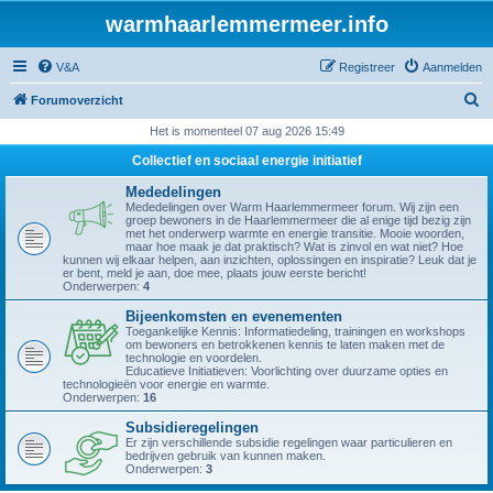
warmhaarlemmermeer.info
V&A
Registreer
Aanmelden
Z
Forumoverzicht
o
Het is momenteel 07 aug 2026 15:49
e
Collectief en sociaal energie initiatief
k
Mededelingen
Mededelingen over Warm Haarlemmermeer forum. Wij zijn een
groep bewoners in de Haarlemmermeer die al enige tijd bezig zijn
met het onderwerp warmte en energie transitie. Mooie woorden,
maar hoe maak je dat praktisch? Wat is zinvol en wat niet? Hoe
kunnen wij elkaar helpen, aan inzichten, oplossingen en inspiratie? Leuk dat je
er bent, meld je aan, doe mee, plaats jouw eerste bericht!
Onderwerpen:
4
Bijeenkomsten en evenementen
Toegankelijke Kennis: Informatiedeling, trainingen en workshops
om bewoners en betrokkenen kennis te laten maken met de
technologie en voordelen.
Educatieve Initiatieven: Voorlichting over duurzame opties en
technologieën voor energie en warmte.
Onderwerpen:
16
Subsidieregelingen
Er zijn verschillende subsidie regelingen waar particulieren en
bedrijven gebruik van kunnen maken.
Onderwerpen:
3