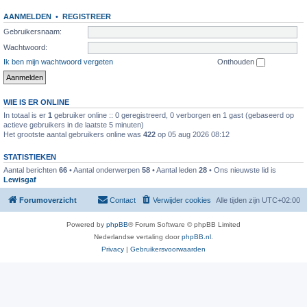
AANMELDEN
•
REGISTREER
Gebruikersnaam:
Wachtwoord:
Ik ben mijn wachtwoord vergeten
Onthouden
WIE IS ER ONLINE
In totaal is er
1
gebruiker online :: 0 geregistreerd, 0 verborgen en 1 gast (gebaseerd op
actieve gebruikers in de laatste 5 minuten)
Het grootste aantal gebruikers online was
422
op 05 aug 2026 08:12
STATISTIEKEN
Aantal berichten
66
• Aantal onderwerpen
58
• Aantal leden
28
• Ons nieuwste lid is
Lewisgaf
Forumoverzicht
Contact
Verwijder cookies
Alle tijden zijn
UTC+02:00
Powered by
phpBB
® Forum Software © phpBB Limited
Nederlandse vertaling door
phpBB.nl
.
Privacy
|
Gebruikersvoorwaarden