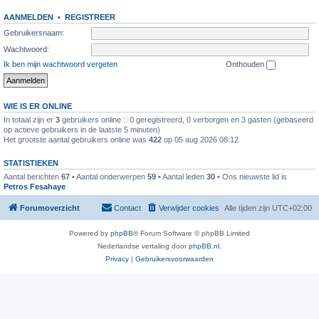
AANMELDEN
•
REGISTREER
Gebruikersnaam:
Wachtwoord:
Ik ben mijn wachtwoord vergeten
Onthouden
WIE IS ER ONLINE
In totaal zijn er
3
gebruikers online :: 0 geregistreerd, 0 verborgen en 3 gasten (gebaseerd
op actieve gebruikers in de laatste 5 minuten)
Het grootste aantal gebruikers online was
422
op 05 aug 2026 08:12
STATISTIEKEN
Aantal berichten
67
• Aantal onderwerpen
59
• Aantal leden
30
• Ons nieuwste lid is
Petros Fesahaye
Forumoverzicht
Contact
Verwijder cookies
Alle tijden zijn
UTC+02:00
Powered by
phpBB
® Forum Software © phpBB Limited
Nederlandse vertaling door
phpBB.nl
.
Privacy
|
Gebruikersvoorwaarden