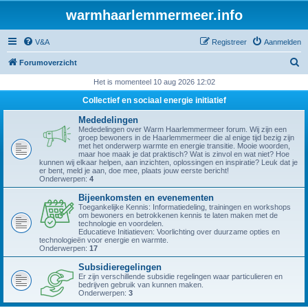
warmhaarlemmermeer.info
V&A
Registreer
Aanmelden
Z
Forumoverzicht
o
Het is momenteel 10 aug 2026 12:02
e
Collectief en sociaal energie initiatief
k
Mededelingen
Mededelingen over Warm Haarlemmermeer forum. Wij zijn een
groep bewoners in de Haarlemmermeer die al enige tijd bezig zijn
met het onderwerp warmte en energie transitie. Mooie woorden,
maar hoe maak je dat praktisch? Wat is zinvol en wat niet? Hoe
kunnen wij elkaar helpen, aan inzichten, oplossingen en inspiratie? Leuk dat je
er bent, meld je aan, doe mee, plaats jouw eerste bericht!
Onderwerpen:
4
Bijeenkomsten en evenementen
Toegankelijke Kennis: Informatiedeling, trainingen en workshops
om bewoners en betrokkenen kennis te laten maken met de
technologie en voordelen.
Educatieve Initiatieven: Voorlichting over duurzame opties en
technologieën voor energie en warmte.
Onderwerpen:
17
Subsidieregelingen
Er zijn verschillende subsidie regelingen waar particulieren en
bedrijven gebruik van kunnen maken.
Onderwerpen:
3