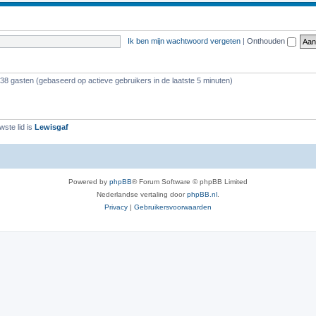
Ik ben mijn wachtwoord vergeten
|
Onthouden
338 gasten (gebaseerd op actieve gebruikers in de laatste 5 minuten)
ste lid is
Lewisgaf
Powered by
phpBB
® Forum Software © phpBB Limited
Nederlandse vertaling door
phpBB.nl
.
Privacy
|
Gebruikersvoorwaarden