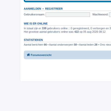
AANMELDEN
•
REGISTREER
Gebruikersnaam:
Wachtwoord:
WIE IS ER ONLINE
In totaal zijn er
338
gebruikers online :: 0 geregistreerd, 0 verborgen en 
Het grootste aantal gebruikers online was
422
op 05 aug 2026 08:12
STATISTIEKEN
Aantal berichten
66
• Aantal onderwerpen
58
• Aantal leden
28
• Ons nieuw
Forumoverzicht