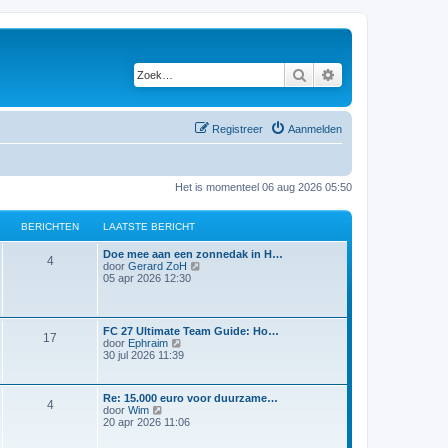
Zoek
Uitgebreid zoeken
Registreer
Aanmelden
Het is momenteel 06 aug 2026 05:50
BERICHTEN
LAATSTE BERICHT
Doe mee aan een zonnedak in H…
4
B
door
Gerard ZoH
e
05 apr 2026 12:30
k
i
j
k
FC 27 Ultimate Team Guide: Ho…
17
l
B
door
Ephraim
a
e
30 jul 2026 11:39
a
k
t
i
s
j
t
Re: 15.000 euro voor duurzame…
k
4
B
e
door
Wim
l
e
b
20 apr 2026 11:06
a
k
e
a
i
r