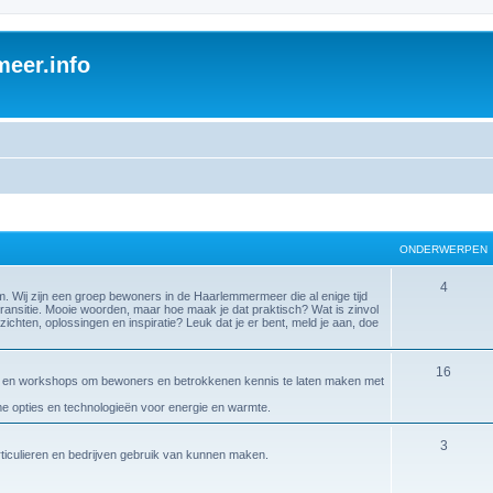
eer.info
ONDERWERPEN
4
ij zijn een groep bewoners in de Haarlemmermeer die al enige tijd
ransitie. Mooie woorden, maar hoe maak je dat praktisch? Wat is zinvol
zichten, oplossingen en inspiratie? Leuk dat je er bent, meld je aan, doe
16
gen en workshops om bewoners en betrokkenen kennis te laten maken met
ame opties en technologieën voor energie en warmte.
3
articulieren en bedrijven gebruik van kunnen maken.