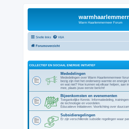
warmhaarlemmerm
Warm Haarlemmermeer Forum
Snelle links
V&A
Forumoverzicht
COLLECTIEF EN SOCIAAL ENERGIE INITIATIEF
Mededelingen
Mededelingen over Warm Haarlemmermeer forum. W
bezig zijn met het onderwerp warmte en energie t
en wat niet? Hoe kunnen wij elkaar helpen, aan in
mee, plaats jouw eerste bericht!
Bijeenkomsten en evenementen
Toegankelijke Kennis: Informatiedeling, trainin
de technologie en voordelen.
Educatieve Initiatieven: Voorlichting over duurz
Subsidieregelingen
Er zijn verschillende subsidie regelingen waar p