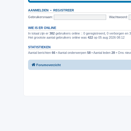
AANMELDEN
•
REGISTREER
Gebruikersnaam:
Wachtwoord:
WIE IS ER ONLINE
In totaal zijn er
382
gebruikers online :: 0 geregistreerd, 0 verborgen en 
Het grootste aantal gebruikers online was
422
op 05 aug 2026 08:12
STATISTIEKEN
Aantal berichten
66
• Aantal onderwerpen
58
• Aantal leden
28
• Ons nieuw
Forumoverzicht