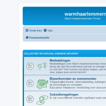
warmhaarlemmerm
Warm Haarlemmermeer Forum
Snelle links
V&A
Forumoverzicht
COLLECTIEF EN SOCIAAL ENERGIE INITIATIEF
Mededelingen
Mededelingen over Warm Haarlemmermeer forum. W
bezig zijn met het onderwerp warmte en energie t
en wat niet? Hoe kunnen wij elkaar helpen, aan in
mee, plaats jouw eerste bericht!
Bijeenkomsten en evenementen
Toegankelijke Kennis: Informatiedeling, trainin
de technologie en voordelen.
Educatieve Initiatieven: Voorlichting over duurz
Subsidieregelingen
Er zijn verschillende subsidie regelingen waar p