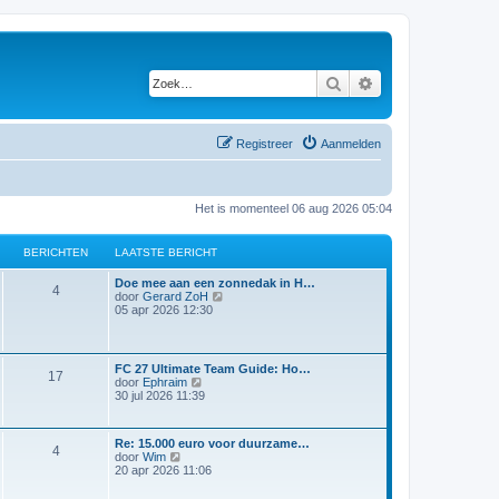
Zoek
Uitgebreid zoeken
Registreer
Aanmelden
Het is momenteel 06 aug 2026 05:04
BERICHTEN
LAATSTE BERICHT
Doe mee aan een zonnedak in H…
4
B
door
Gerard ZoH
e
05 apr 2026 12:30
k
i
j
k
FC 27 Ultimate Team Guide: Ho…
17
l
B
door
Ephraim
a
e
30 jul 2026 11:39
a
k
t
i
s
j
t
Re: 15.000 euro voor duurzame…
k
4
B
e
door
Wim
l
e
b
20 apr 2026 11:06
a
k
e
a
i
r