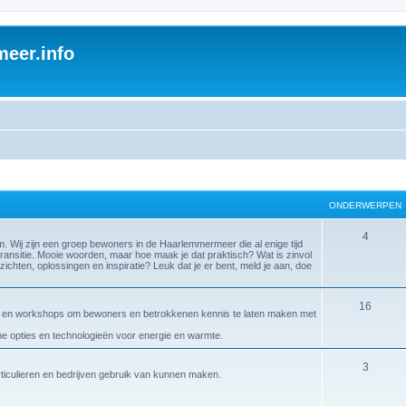
eer.info
ONDERWERPEN
4
ij zijn een groep bewoners in de Haarlemmermeer die al enige tijd
ransitie. Mooie woorden, maar hoe maak je dat praktisch? Wat is zinvol
zichten, oplossingen en inspiratie? Leuk dat je er bent, meld je aan, doe
16
gen en workshops om bewoners en betrokkenen kennis te laten maken met
ame opties en technologieën voor energie en warmte.
3
articulieren en bedrijven gebruik van kunnen maken.