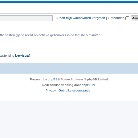
Ik ben mijn wachtwoord vergeten
|
Onthouden
382 gasten (gebaseerd op actieve gebruikers in de laatste 5 minuten)
ste lid is
Lewisgaf
Powered by
phpBB
® Forum Software © phpBB Limited
Nederlandse vertaling door
phpBB.nl
.
Privacy
|
Gebruikersvoorwaarden