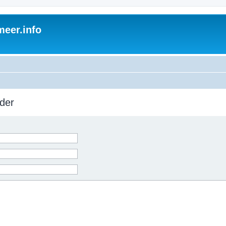
eer.info
der