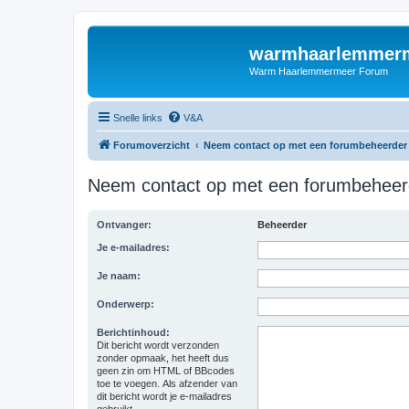
warmhaarlemmerm
Warm Haarlemmermeer Forum
Snelle links
V&A
Forumoverzicht
Neem contact op met een forumbeheerder
Neem contact op met een forumbeheer
Ontvanger:
Beheerder
Je e-mailadres:
Je naam:
Onderwerp:
Berichtinhoud:
Dit bericht wordt verzonden
zonder opmaak, het heeft dus
geen zin om HTML of BBcodes
toe te voegen. Als afzender van
dit bericht wordt je e-mailadres
gebruikt.