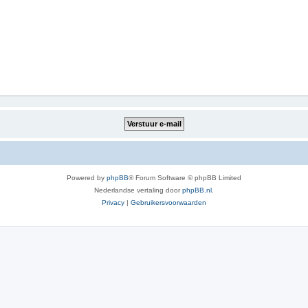
Powered by
phpBB
® Forum Software © phpBB Limited
Nederlandse vertaling door
phpBB.nl
.
Privacy
|
Gebruikersvoorwaarden