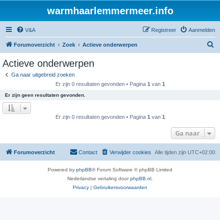
warmhaarlemmermeer.info
V&A
Registreer
Aanmelden
Z
Forumoverzicht
Zoek
Actieve onderwerpen
o
Actieve onderwerpen
e
Ga naar uitgebreid zoeken
k
Er zijn 0 resultaten gevonden • Pagina
1
van
1
Er zijn geen resultaten gevonden.
Er zijn 0 resultaten gevonden • Pagina
1
van
1
Ga naar
Forumoverzicht
Contact
Verwijder cookies
Alle tijden zijn
UTC+02:00
Powered by
phpBB
® Forum Software © phpBB Limited
Nederlandse vertaling door
phpBB.nl
.
Privacy
|
Gebruikersvoorwaarden