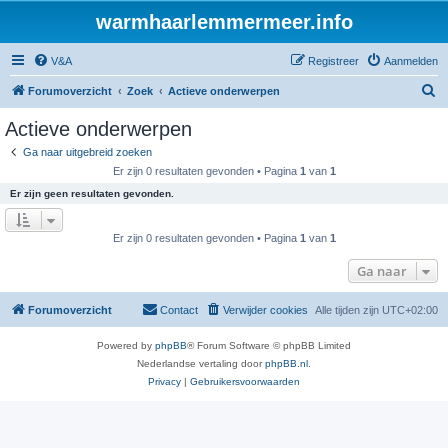
warmhaarlemmermeer.info
V&A
Registreer
Aanmelden
Z
Forumoverzicht
Zoek
Actieve onderwerpen
o
Actieve onderwerpen
e
Ga naar uitgebreid zoeken
k
Er zijn 0 resultaten gevonden • Pagina
1
van
1
Er zijn geen resultaten gevonden.
Er zijn 0 resultaten gevonden • Pagina
1
van
1
Ga naar
Forumoverzicht
Contact
Verwijder cookies
Alle tijden zijn
UTC+02:00
Powered by
phpBB
® Forum Software © phpBB Limited
Nederlandse vertaling door
phpBB.nl
.
Privacy
|
Gebruikersvoorwaarden