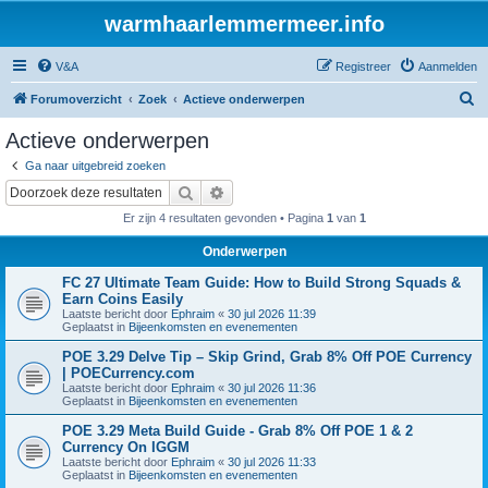
warmhaarlemmermeer.info
V&A
Registreer
Aanmelden
Z
Forumoverzicht
Zoek
Actieve onderwerpen
o
Actieve onderwerpen
e
Ga naar uitgebreid zoeken
k
Zoek
Uitgebreid zoeken
Er zijn 4 resultaten gevonden • Pagina
1
van
1
Onderwerpen
FC 27 Ultimate Team Guide: How to Build Strong Squads &
Earn Coins Easily
Laatste bericht door
Ephraim
«
30 jul 2026 11:39
Geplaatst in
Bijeenkomsten en evenementen
POE 3.29 Delve Tip – Skip Grind, Grab 8% Off POE Currency
| POECurrency.com
Laatste bericht door
Ephraim
«
30 jul 2026 11:36
Geplaatst in
Bijeenkomsten en evenementen
POE 3.29 Meta Build Guide - Grab 8% Off POE 1 & 2
Currency On IGGM
Laatste bericht door
Ephraim
«
30 jul 2026 11:33
Geplaatst in
Bijeenkomsten en evenementen