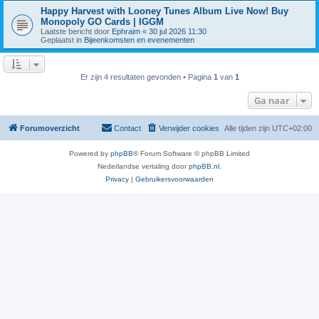
Happy Harvest with Looney Tunes Album Live Now! Buy
Monopoly GO Cards | IGGM
Laatste bericht door
Ephraim
«
30 jul 2026 11:30
Geplaatst in
Bijeenkomsten en evenementen
Er zijn 4 resultaten gevonden • Pagina
1
van
1
Ga naar
Forumoverzicht
Contact
Verwijder cookies
Alle tijden zijn
UTC+02:00
Powered by
phpBB
® Forum Software © phpBB Limited
Nederlandse vertaling door
phpBB.nl
.
Privacy
|
Gebruikersvoorwaarden