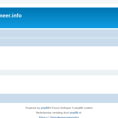
eer.info
Powered by
phpBB
® Forum Software © phpBB Limited
Nederlandse vertaling door
phpBB.nl
.
Privacy
|
Gebruikersvoorwaarden