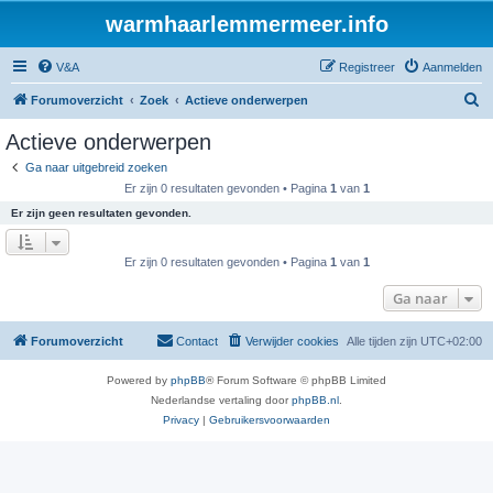
warmhaarlemmermeer.info
V&A
Registreer
Aanmelden
Z
Forumoverzicht
Zoek
Actieve onderwerpen
o
Actieve onderwerpen
e
Ga naar uitgebreid zoeken
k
Er zijn 0 resultaten gevonden • Pagina
1
van
1
Er zijn geen resultaten gevonden.
Er zijn 0 resultaten gevonden • Pagina
1
van
1
Ga naar
Forumoverzicht
Contact
Verwijder cookies
Alle tijden zijn
UTC+02:00
Powered by
phpBB
® Forum Software © phpBB Limited
Nederlandse vertaling door
phpBB.nl
.
Privacy
|
Gebruikersvoorwaarden