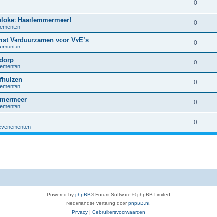
0
eloket Haarlemmermeer!
0
nementen
omst Verduurzamen voor VvE’s
0
nementen
dorp
0
nementen
jfhuizen
0
nementen
emmermeer
0
nementen
0
 evenementen
Powered by
phpBB
® Forum Software © phpBB Limited
Nederlandse vertaling door
phpBB.nl
.
Privacy
|
Gebruikersvoorwaarden