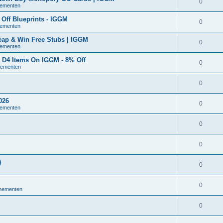
0
nementen
Off Blueprints - IGGM
0
nementen
eap & Win Free Stubs | IGGM
0
nementen
b D4 Items On IGGM - 8% Off
0
nementen
0
026
0
nementen
0
0
)
0
0
enementen
0