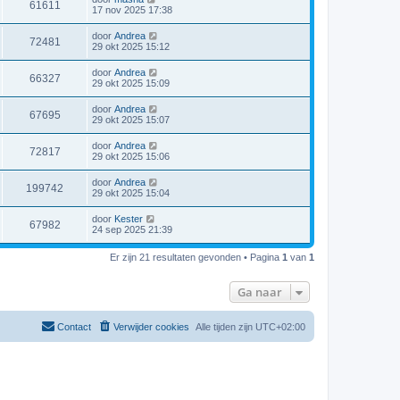
61611
17 nov 2025 17:38
door
Andrea
72481
29 okt 2025 15:12
door
Andrea
66327
29 okt 2025 15:09
door
Andrea
67695
29 okt 2025 15:07
door
Andrea
72817
29 okt 2025 15:06
door
Andrea
199742
29 okt 2025 15:04
door
Kester
67982
24 sep 2025 21:39
Er zijn 21 resultaten gevonden • Pagina
1
van
1
Ga naar
Contact
Verwijder cookies
Alle tijden zijn
UTC+02:00