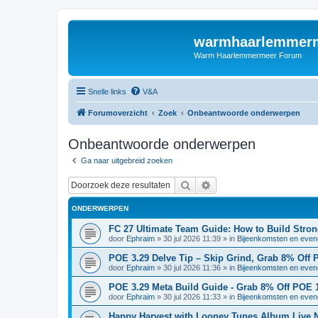
warmhaarlemmerm
Warm Haarlemmermeer Forum
Snelle links
V&A
Forumoverzicht
Zoek
Onbeantwoorde onderwerpen
Onbeantwoorde onderwerpen
Ga naar uitgebreid zoeken
Zoek
Uitgebreid zoeken
ONDERWERPEN
FC 27 Ultimate Team Guide: How to Build Stro
door
Ephraim
»
30 jul 2026 11:39
» in
Bijeenkomsten en eve
POE 3.29 Delve Tip – Skip Grind, Grab 8% Off
door
Ephraim
»
30 jul 2026 11:36
» in
Bijeenkomsten en eve
POE 3.29 Meta Build Guide - Grab 8% Off POE
door
Ephraim
»
30 jul 2026 11:33
» in
Bijeenkomsten en eve
Happy Harvest with Looney Tunes Album Live