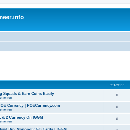
eer.info
REACTIES
ng Squads & Earn Coins Easily
0
nementen
 POE Currency | POECurrency.com
0
nementen
 1 & 2 Currency On IGGM
0
nementen
 Now! Buy Monopoly GO Cards | IGGM