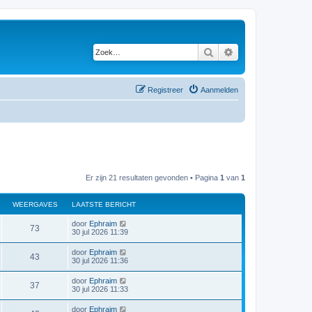
Zoek
Uitgebreid zoeken
Registreer
Aanmelden
Er zijn 21 resultaten gevonden • Pagina
1
van
1
WEERGAVES
LAATSTE BERICHT
door
Ephraim
73
30 jul 2026 11:39
door
Ephraim
43
30 jul 2026 11:36
door
Ephraim
37
30 jul 2026 11:33
door
Ephraim