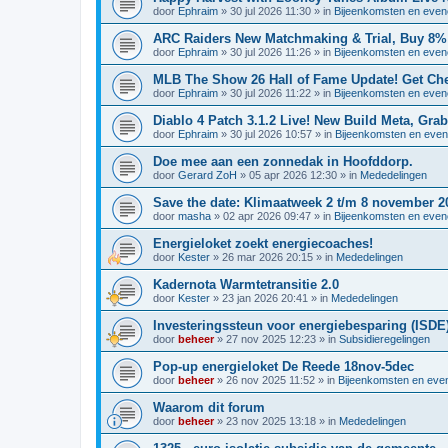
door
Ephraim
»
30 jul 2026 11:30
» in
Bijeenkomsten en eve
ARC Raiders New Matchmaking & Trial, Buy 8% 
door
Ephraim
»
30 jul 2026 11:26
» in
Bijeenkomsten en eve
MLB The Show 26 Hall of Fame Update! Get Ch
door
Ephraim
»
30 jul 2026 11:22
» in
Bijeenkomsten en eve
Diablo 4 Patch 3.1.2 Live! New Build Meta, Gra
door
Ephraim
»
30 jul 2026 10:57
» in
Bijeenkomsten en eve
Doe mee aan een zonnedak in Hoofddorp.
door
Gerard ZoH
»
05 apr 2026 12:30
» in
Mededelingen
Save the date: Klimaatweek 2 t/m 8 november 2
door
masha
»
02 apr 2026 09:47
» in
Bijeenkomsten en eve
Energieloket zoekt energiecoaches!
door
Kester
»
26 mar 2026 20:15
» in
Mededelingen
Kadernota Warmtetransitie 2.0
door
Kester
»
23 jan 2026 20:41
» in
Mededelingen
Investeringssteun voor energiebesparing (ISDE
door
beheer
»
27 nov 2025 12:23
» in
Subsidieregelingen
Pop-up energieloket De Reede 18nov-5dec
door
beheer
»
26 nov 2025 11:52
» in
Bijeenkomsten en ev
Waarom dit forum
door
beheer
»
23 nov 2025 13:18
» in
Mededelingen