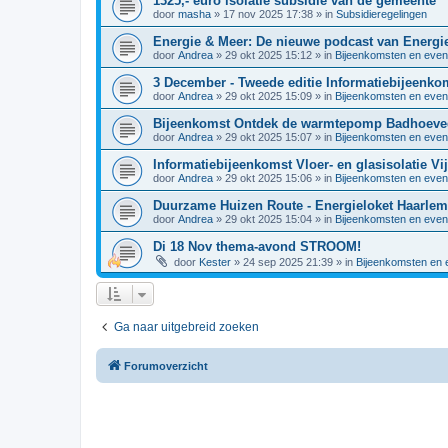
1325,- euro isolatie subsidie van de gemeente
door
masha
»
17 nov 2025 17:38
» in
Subsidieregelingen
Energie & Meer: De nieuwe podcast van Energi
door
Andrea
»
29 okt 2025 15:12
» in
Bijeenkomsten en eve
3 December - Tweede editie Informatiebijeenk
door
Andrea
»
29 okt 2025 15:09
» in
Bijeenkomsten en eve
Bijeenkomst Ontdek de warmtepomp Badhoeve
door
Andrea
»
29 okt 2025 15:07
» in
Bijeenkomsten en eve
Informatiebijeenkomst Vloer- en glasisolatie Vi
door
Andrea
»
29 okt 2025 15:06
» in
Bijeenkomsten en eve
Duurzame Huizen Route - Energieloket Haarl
door
Andrea
»
29 okt 2025 15:04
» in
Bijeenkomsten en eve
Di 18 Nov thema-avond STROOM!
door
Kester
»
24 sep 2025 21:39
» in
Bijeenkomsten en
Ga naar uitgebreid zoeken
Forumoverzicht