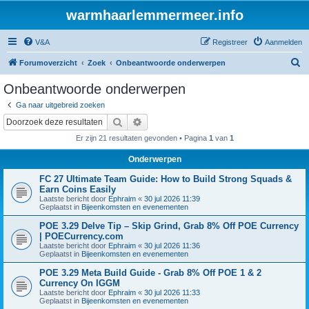
warmhaarlemmermeer.info
V&A
Registreer
Aanmelden
Z
Forumoverzicht
Zoek
Onbeantwoorde onderwerpen
o
Onbeantwoorde onderwerpen
e
Ga naar uitgebreid zoeken
k
Zoek
Uitgebreid zoeken
Er zijn 21 resultaten gevonden • Pagina
1
van
1
Onderwerpen
FC 27 Ultimate Team Guide: How to Build Strong Squads &
Earn Coins Easily
Laatste bericht door
Ephraim
«
30 jul 2026 11:39
Geplaatst in
Bijeenkomsten en evenementen
POE 3.29 Delve Tip – Skip Grind, Grab 8% Off POE Currency
| POECurrency.com
Laatste bericht door
Ephraim
«
30 jul 2026 11:36
Geplaatst in
Bijeenkomsten en evenementen
POE 3.29 Meta Build Guide - Grab 8% Off POE 1 & 2
Currency On IGGM
Laatste bericht door
Ephraim
«
30 jul 2026 11:33
Geplaatst in
Bijeenkomsten en evenementen