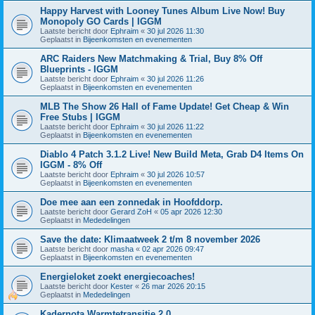
Happy Harvest with Looney Tunes Album Live Now! Buy
Monopoly GO Cards | IGGM
Laatste bericht door
Ephraim
«
30 jul 2026 11:30
Geplaatst in
Bijeenkomsten en evenementen
ARC Raiders New Matchmaking & Trial, Buy 8% Off
Blueprints - IGGM
Laatste bericht door
Ephraim
«
30 jul 2026 11:26
Geplaatst in
Bijeenkomsten en evenementen
MLB The Show 26 Hall of Fame Update! Get Cheap & Win
Free Stubs | IGGM
Laatste bericht door
Ephraim
«
30 jul 2026 11:22
Geplaatst in
Bijeenkomsten en evenementen
Diablo 4 Patch 3.1.2 Live! New Build Meta, Grab D4 Items On
IGGM - 8% Off
Laatste bericht door
Ephraim
«
30 jul 2026 10:57
Geplaatst in
Bijeenkomsten en evenementen
Doe mee aan een zonnedak in Hoofddorp.
Laatste bericht door
Gerard ZoH
«
05 apr 2026 12:30
Geplaatst in
Mededelingen
Save the date: Klimaatweek 2 t/m 8 november 2026
Laatste bericht door
masha
«
02 apr 2026 09:47
Geplaatst in
Bijeenkomsten en evenementen
Energieloket zoekt energiecoaches!
Laatste bericht door
Kester
«
26 mar 2026 20:15
Geplaatst in
Mededelingen
Kadernota Warmtetransitie 2.0