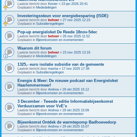
Laatste bericht door
Kester
«
23 jan 2026 20:41
Geplaatst in
Mededelingen
Investeringssteun voor energiebesparing (ISDE)
Laatste bericht door
beheer
«
27 nov 2025 12:23
Geplaatst in
Subsidieregelingen
Pop-up energieloket De Reede 18nov-5dec
Laatste bericht door
beheer
«
26 nov 2025 11:52
Geplaatst in
Bijeenkomsten en evenementen
Waarom dit forum
Laatste bericht door
beheer
«
23 nov 2025 13:18
Geplaatst in
Mededelingen
1325,- euro isolatie subsidie van de gemeente
Laatste bericht door
masha
«
17 nov 2025 17:38
Geplaatst in
Subsidieregelingen
Energie & Meer: De nieuwe podcast van Energieloket
Haarlemmermeer!
Laatste bericht door
Andrea
«
29 okt 2025 15:12
Geplaatst in
Bijeenkomsten en evenementen
3 December - Tweede editie Informatiebijeenkomst
Verduurzamen voor VvE’s
Laatste bericht door
Andrea
«
29 okt 2025 15:09
Geplaatst in
Bijeenkomsten en evenementen
Bijeenkomst Ontdek de warmtepomp Badhoevedorp
Laatste bericht door
Andrea
«
29 okt 2025 15:07
Geplaatst in
Bijeenkomsten en evenementen