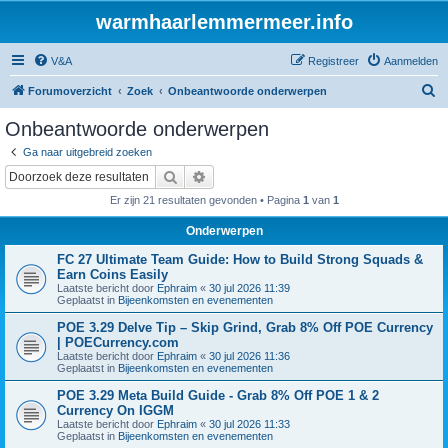
warmhaarlemmermeer.info
V&A
Registreer
Aanmelden
Z
Forumoverzicht
Zoek
Onbeantwoorde onderwerpen
o
Onbeantwoorde onderwerpen
e
Ga naar uitgebreid zoeken
k
Zoek
Uitgebreid zoeken
Er zijn 21 resultaten gevonden • Pagina
1
van
1
Onderwerpen
FC 27 Ultimate Team Guide: How to Build Strong Squads &
Earn Coins Easily
Laatste bericht door
Ephraim
«
30 jul 2026 11:39
Geplaatst in
Bijeenkomsten en evenementen
POE 3.29 Delve Tip – Skip Grind, Grab 8% Off POE Currency
| POECurrency.com
Laatste bericht door
Ephraim
«
30 jul 2026 11:36
Geplaatst in
Bijeenkomsten en evenementen
POE 3.29 Meta Build Guide - Grab 8% Off POE 1 & 2
Currency On IGGM
Laatste bericht door
Ephraim
«
30 jul 2026 11:33
Geplaatst in
Bijeenkomsten en evenementen