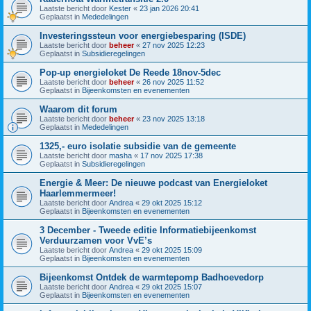
Laatste bericht door
Kester
«
23 jan 2026 20:41
Geplaatst in
Mededelingen
Investeringssteun voor energiebesparing (ISDE)
Laatste bericht door
beheer
«
27 nov 2025 12:23
Geplaatst in
Subsidieregelingen
Pop-up energieloket De Reede 18nov-5dec
Laatste bericht door
beheer
«
26 nov 2025 11:52
Geplaatst in
Bijeenkomsten en evenementen
Waarom dit forum
Laatste bericht door
beheer
«
23 nov 2025 13:18
Geplaatst in
Mededelingen
1325,- euro isolatie subsidie van de gemeente
Laatste bericht door
masha
«
17 nov 2025 17:38
Geplaatst in
Subsidieregelingen
Energie & Meer: De nieuwe podcast van Energieloket
Haarlemmermeer!
Laatste bericht door
Andrea
«
29 okt 2025 15:12
Geplaatst in
Bijeenkomsten en evenementen
3 December - Tweede editie Informatiebijeenkomst
Verduurzamen voor VvE’s
Laatste bericht door
Andrea
«
29 okt 2025 15:09
Geplaatst in
Bijeenkomsten en evenementen
Bijeenkomst Ontdek de warmtepomp Badhoevedorp
Laatste bericht door
Andrea
«
29 okt 2025 15:07
Geplaatst in
Bijeenkomsten en evenementen