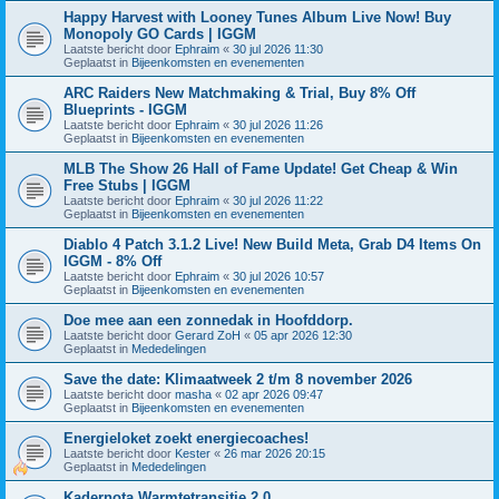
Happy Harvest with Looney Tunes Album Live Now! Buy
Monopoly GO Cards | IGGM
Laatste bericht door
Ephraim
«
30 jul 2026 11:30
Geplaatst in
Bijeenkomsten en evenementen
ARC Raiders New Matchmaking & Trial, Buy 8% Off
Blueprints - IGGM
Laatste bericht door
Ephraim
«
30 jul 2026 11:26
Geplaatst in
Bijeenkomsten en evenementen
MLB The Show 26 Hall of Fame Update! Get Cheap & Win
Free Stubs | IGGM
Laatste bericht door
Ephraim
«
30 jul 2026 11:22
Geplaatst in
Bijeenkomsten en evenementen
Diablo 4 Patch 3.1.2 Live! New Build Meta, Grab D4 Items On
IGGM - 8% Off
Laatste bericht door
Ephraim
«
30 jul 2026 10:57
Geplaatst in
Bijeenkomsten en evenementen
Doe mee aan een zonnedak in Hoofddorp.
Laatste bericht door
Gerard ZoH
«
05 apr 2026 12:30
Geplaatst in
Mededelingen
Save the date: Klimaatweek 2 t/m 8 november 2026
Laatste bericht door
masha
«
02 apr 2026 09:47
Geplaatst in
Bijeenkomsten en evenementen
Energieloket zoekt energiecoaches!
Laatste bericht door
Kester
«
26 mar 2026 20:15
Geplaatst in
Mededelingen
Kadernota Warmtetransitie 2.0