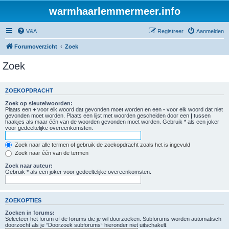
warmhaarlemmermeer.info
V&A
Registreer
Aanmelden
Forumoverzicht
Zoek
Zoek
ZOEKOPDRACHT
Zoek op sleutelwoorden:
Plaats een
+
voor elk woord dat gevonden moet worden en een
-
voor elk woord dat niet
gevonden moet worden. Plaats een lijst met woorden gescheiden door een
|
tussen
haakjes als maar één van de woorden gevonden moet worden. Gebruik * als een joker
voor gedeeltelijke overeenkomsten.
Zoek naar alle termen of gebruik de zoekopdracht zoals het is ingevuld
Zoek naar één van de termen
Zoek naar auteur:
Gebruik * als een joker voor gedeeltelijke overeenkomsten.
ZOEKOPTIES
Zoeken in forums:
Selecteer het forum of de forums die je wil doorzoeken. Subforums worden automatisch
doorzocht als je “Doorzoek subforums“ hieronder niet uitschakelt.