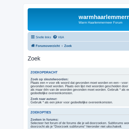
warmhaarlemmerm
Warm Haarlemmermeer Forum
Snelle links
V&A
Forumoverzicht
Zoek
Zoek
ZOEKOPDRACHT
Zoek op sleutelwoorden:
Plaats een
+
voor elk woord dat gevonden moet worden en een
-
voor 
gevonden moet worden. Plaats een lijst met woorden gescheiden doo
als maar één van de woorden gevonden moet worden. Gebruik * als ee
gedeeltelijke overeenkomsten.
Zoek naar auteur:
Gebruik * als een joker voor gedeeltelijke overeenkomsten.
ZOEKOPTIES
Zoeken in forums:
Selecteer het forum of de forums die je wil doorzoeken. Subforums w
doorzocht als je “Doorzoek subforums“ hieronder niet uitschakelt.