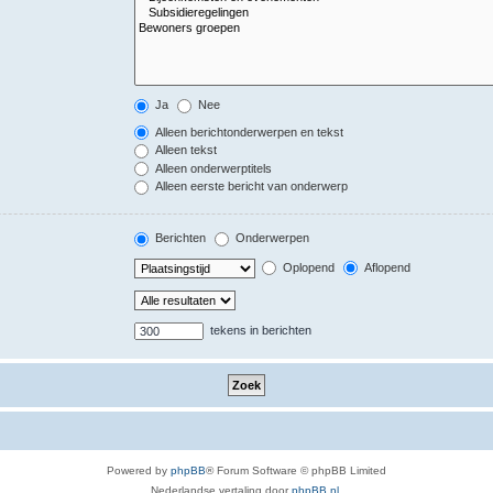
Ja
Nee
Alleen berichtonderwerpen en tekst
Alleen tekst
Alleen onderwerptitels
Alleen eerste bericht van onderwerp
Berichten
Onderwerpen
Oplopend
Aflopend
tekens in berichten
Powered by
phpBB
® Forum Software © phpBB Limited
Nederlandse vertaling door
phpBB.nl
.