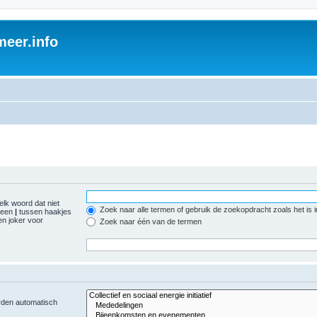
eer.info
elk woord dat niet
Zoek naar alle termen of gebruik de zoekopdracht zoals het is 
r een
|
tussen haakjes
n joker voor
Zoek naar één van de termen
orden automatisch