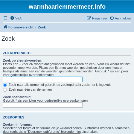
warmhaarlemmermeer.info
V&A
Registreer
Aanmelden
Forumoverzicht
Zoek
Zoek
ZOEKOPDRACHT
Zoek op sleutelwoorden:
Plaats een
+
voor elk woord dat gevonden moet worden en een
-
voor elk woord dat niet
gevonden moet worden. Plaats een lijst met woorden gescheiden door een
|
tussen
haakjes als maar één van de woorden gevonden moet worden. Gebruik * als een joker
voor gedeeltelijke overeenkomsten.
Zoek naar alle termen of gebruik de zoekopdracht zoals het is ingevuld
Zoek naar één van de termen
Zoek naar auteur:
Gebruik * als een joker voor gedeeltelijke overeenkomsten.
ZOEKOPTIES
Zoeken in forums:
Selecteer het forum of de forums die je wil doorzoeken. Subforums worden automatisch
doorzocht als je “Doorzoek subforums“ hieronder niet uitschakelt.