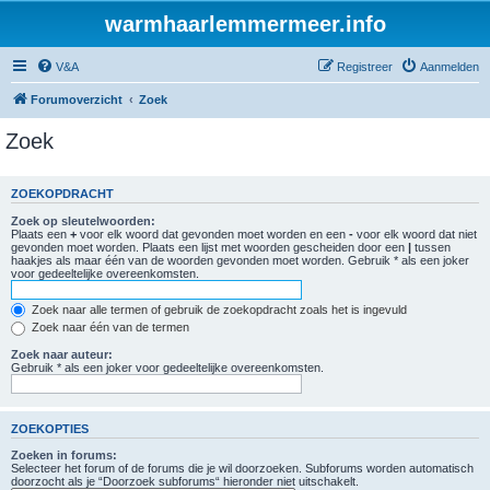
warmhaarlemmermeer.info
V&A
Registreer
Aanmelden
Forumoverzicht
Zoek
Zoek
ZOEKOPDRACHT
Zoek op sleutelwoorden:
Plaats een
+
voor elk woord dat gevonden moet worden en een
-
voor elk woord dat niet
gevonden moet worden. Plaats een lijst met woorden gescheiden door een
|
tussen
haakjes als maar één van de woorden gevonden moet worden. Gebruik * als een joker
voor gedeeltelijke overeenkomsten.
Zoek naar alle termen of gebruik de zoekopdracht zoals het is ingevuld
Zoek naar één van de termen
Zoek naar auteur:
Gebruik * als een joker voor gedeeltelijke overeenkomsten.
ZOEKOPTIES
Zoeken in forums:
Selecteer het forum of de forums die je wil doorzoeken. Subforums worden automatisch
doorzocht als je “Doorzoek subforums“ hieronder niet uitschakelt.