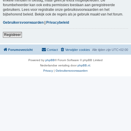
enkele minuten in beslag, maar geeft je extra mogelijkheden. De
forumbeheerder kan ook extra permissies toestaan aan geregistreerde
gebruikers. Lees voor registratie onze gebruiksvoorwaarden en het
bijbehorend beleid. Bekijk ook de regels als je gebruik maakt van het forum.
Gebruikersvoorwaarden
|
Privacybeleid
Registreer
Forumoverzicht
Contact
Verwijder cookies
Alle tijden zijn
UTC+02:00
Powered by
phpBB
® Forum Software © phpBB Limited
Nederlandse vertaling door
phpBB.nl
.
Privacy
|
Gebruikersvoorwaarden