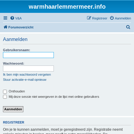
warmhaarlemmermeer.info
V&A
Registreer
Aanmelden
Z
Forumoverzicht
o
Aanmelden
e
k
Gebruikersnaam:
Wachtwoord:
Ik ben mijn wachtwoord vergeten
Stuur activatie-e-mail opnieuw
Onthouden
Mij deze sessie niet weergeven in de lijst met online gebruikers
REGISTREER
Om je te kunnen aanmelden, moet je geregistreerd zijn. Registratie neemt