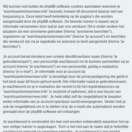
Wij kunnen ook buiten de phpBB-software cookies aanmaken wanneer je
“warmhaarlemmermeer.info” bezoekt, hoewel dit document daarop niet van
toepassing is. Deze tekst heeft betrekking op de pagina’s die worden
aangemaakt door de phpBB-software. De tweede manier is waarin wij je
informatie verzamelen door wat je aan ons verstuurt. Dit is onder andere het
plaatsen als een anonieme gebruiker (hierna “anonieme berichten”),
registreren op “warmhaarlemmermeer.info” (hierna “je account”) en berichten
die verstuurd zijn na je registratie en wanneer je bent aangemeld (hierna “je
berichten”).
Je account bevat minstens een unieke identificeerbare naam (hierna “je
gebruikersnaam”), een persoonlijk wachtwoord om te kunnen aanmelden op je
account (hierna “je wachtwoord”) en een persoonlijk, geldig e-mailadres
(hierna “je e-mail”). Je informatie voor je account op
“warmhaarlemmermeer.info” is beveiligd door de privacywetgeving die geldt in
het land waar dit forum gehost wordt. Alle informatie naast je gebruikersnaam,
je wachtwoord en je e-mailadres die vereist is bij het registratieproces op
“warmhaarlemmermeer.info” is verplicht of optioneel, dat is een keuze van
“warmhaarlemmermeer.info”. Je hebt altijd zelf de mogelijkheid te bepalen
welke informatie van je account openbaar wordt weergegeven. Verder heb je
ook de mogelijkheid om in te stellen of je de e-mails die automatisch worden
gemaakt door de phpBB-software wil ontvangen.
Je wachtwoord is versleuteld (en kan niet worden ontsleuteld) waardoor het op
een veilige manier is opgeslagen. Toch is het niet aan te raden dat je hetzelfde
wachtwoord gebruikt op meerdere websites. Je wachtwoord is het middel