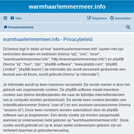
warmhaarlemmermeer.info
V&A
Registreer
Aanmelden
Z
Forumoverzicht
o
warmhaarlemmermeer.info - Privacybeleid
e
k
Dit beleid legt in detail uit hoe “warmhaarlemmermeer.info” samen met zijn
verbonden diensten en bedrijven (hierna “wij”, “ons”, “onze”,
“warmhaarlemmermeer.info”, “http://warmhaarlemmermeer.info”) en phpBB
(hierna “zij”, “hun”, “zijn”, “phpBB-software”, “www.phpbb.com”, “phpBB
Limited”, “phpBB-teams”) de informatie die wordt verzameld gedurende een
bezoek aan dit forum, wordt gebruikt (hierna “je informatie”).
Je informatie wordt op twee manieren verzameld. De eerste manier is door het
gebruik van zogenaamde cookies. De phpBB-software maakt meerdere
cookies aan (kleine tekstbestanden die naar de tijdelijke internetbestanden
van je computer worden gedownload). De eerste twee cookies bevatten een
indentificatienummer (hierna “user-id”) en een anoniem sessienummer (hierna
“session-id”). Deze twee nummers worden automatisch door de phpBB-
software aan je toegewezen. Een derde cookie zal worden aangemaakt
wanneer je onderwerpen hebt gelezen op “warmhaarlemmermeer.info”. Deze
cookie wordt gebruikt om op te slaan welke onderwerpen gelezen zijn en
verbetert daarmee je gebruikerservaring.