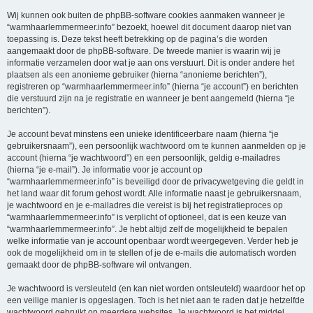
Wij kunnen ook buiten de phpBB-software cookies aanmaken wanneer je
“warmhaarlemmermeer.info” bezoekt, hoewel dit document daarop niet van
toepassing is. Deze tekst heeft betrekking op de pagina’s die worden
aangemaakt door de phpBB-software. De tweede manier is waarin wij je
informatie verzamelen door wat je aan ons verstuurt. Dit is onder andere het
plaatsen als een anonieme gebruiker (hierna “anonieme berichten”),
registreren op “warmhaarlemmermeer.info” (hierna “je account”) en berichten
die verstuurd zijn na je registratie en wanneer je bent aangemeld (hierna “je
berichten”).
Je account bevat minstens een unieke identificeerbare naam (hierna “je
gebruikersnaam”), een persoonlijk wachtwoord om te kunnen aanmelden op je
account (hierna “je wachtwoord”) en een persoonlijk, geldig e-mailadres
(hierna “je e-mail”). Je informatie voor je account op
“warmhaarlemmermeer.info” is beveiligd door de privacywetgeving die geldt in
het land waar dit forum gehost wordt. Alle informatie naast je gebruikersnaam,
je wachtwoord en je e-mailadres die vereist is bij het registratieproces op
“warmhaarlemmermeer.info” is verplicht of optioneel, dat is een keuze van
“warmhaarlemmermeer.info”. Je hebt altijd zelf de mogelijkheid te bepalen
welke informatie van je account openbaar wordt weergegeven. Verder heb je
ook de mogelijkheid om in te stellen of je de e-mails die automatisch worden
gemaakt door de phpBB-software wil ontvangen.
Je wachtwoord is versleuteld (en kan niet worden ontsleuteld) waardoor het op
een veilige manier is opgeslagen. Toch is het niet aan te raden dat je hetzelfde
wachtwoord gebruikt op meerdere websites. Je wachtwoord is het middel