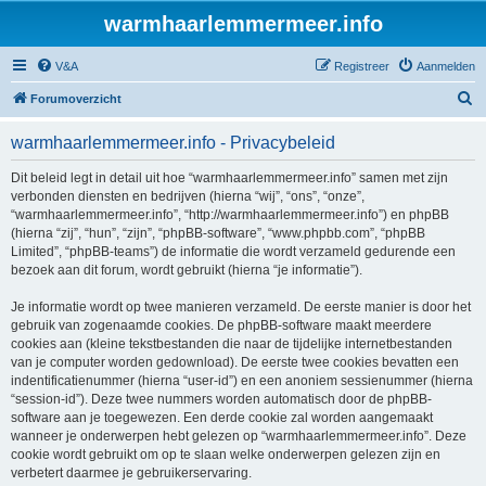
warmhaarlemmermeer.info
V&A
Registreer
Aanmelden
Z
Forumoverzicht
o
warmhaarlemmermeer.info - Privacybeleid
e
k
Dit beleid legt in detail uit hoe “warmhaarlemmermeer.info” samen met zijn
verbonden diensten en bedrijven (hierna “wij”, “ons”, “onze”,
“warmhaarlemmermeer.info”, “http://warmhaarlemmermeer.info”) en phpBB
(hierna “zij”, “hun”, “zijn”, “phpBB-software”, “www.phpbb.com”, “phpBB
Limited”, “phpBB-teams”) de informatie die wordt verzameld gedurende een
bezoek aan dit forum, wordt gebruikt (hierna “je informatie”).
Je informatie wordt op twee manieren verzameld. De eerste manier is door het
gebruik van zogenaamde cookies. De phpBB-software maakt meerdere
cookies aan (kleine tekstbestanden die naar de tijdelijke internetbestanden
van je computer worden gedownload). De eerste twee cookies bevatten een
indentificatienummer (hierna “user-id”) en een anoniem sessienummer (hierna
“session-id”). Deze twee nummers worden automatisch door de phpBB-
software aan je toegewezen. Een derde cookie zal worden aangemaakt
wanneer je onderwerpen hebt gelezen op “warmhaarlemmermeer.info”. Deze
cookie wordt gebruikt om op te slaan welke onderwerpen gelezen zijn en
verbetert daarmee je gebruikerservaring.