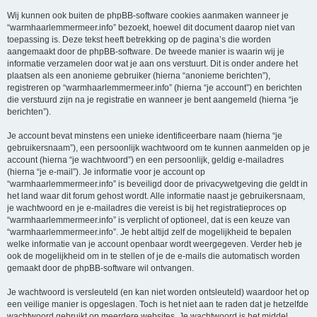
Wij kunnen ook buiten de phpBB-software cookies aanmaken wanneer je
“warmhaarlemmermeer.info” bezoekt, hoewel dit document daarop niet van
toepassing is. Deze tekst heeft betrekking op de pagina’s die worden
aangemaakt door de phpBB-software. De tweede manier is waarin wij je
informatie verzamelen door wat je aan ons verstuurt. Dit is onder andere het
plaatsen als een anonieme gebruiker (hierna “anonieme berichten”),
registreren op “warmhaarlemmermeer.info” (hierna “je account”) en berichten
die verstuurd zijn na je registratie en wanneer je bent aangemeld (hierna “je
berichten”).
Je account bevat minstens een unieke identificeerbare naam (hierna “je
gebruikersnaam”), een persoonlijk wachtwoord om te kunnen aanmelden op je
account (hierna “je wachtwoord”) en een persoonlijk, geldig e-mailadres
(hierna “je e-mail”). Je informatie voor je account op
“warmhaarlemmermeer.info” is beveiligd door de privacywetgeving die geldt in
het land waar dit forum gehost wordt. Alle informatie naast je gebruikersnaam,
je wachtwoord en je e-mailadres die vereist is bij het registratieproces op
“warmhaarlemmermeer.info” is verplicht of optioneel, dat is een keuze van
“warmhaarlemmermeer.info”. Je hebt altijd zelf de mogelijkheid te bepalen
welke informatie van je account openbaar wordt weergegeven. Verder heb je
ook de mogelijkheid om in te stellen of je de e-mails die automatisch worden
gemaakt door de phpBB-software wil ontvangen.
Je wachtwoord is versleuteld (en kan niet worden ontsleuteld) waardoor het op
een veilige manier is opgeslagen. Toch is het niet aan te raden dat je hetzelfde
wachtwoord gebruikt op meerdere websites. Je wachtwoord is het middel