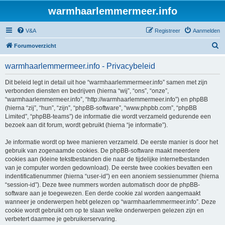
warmhaarlemmermeer.info
V&A
Registreer
Aanmelden
Z
Forumoverzicht
o
warmhaarlemmermeer.info - Privacybeleid
e
k
Dit beleid legt in detail uit hoe “warmhaarlemmermeer.info” samen met zijn
verbonden diensten en bedrijven (hierna “wij”, “ons”, “onze”,
“warmhaarlemmermeer.info”, “http://warmhaarlemmermeer.info”) en phpBB
(hierna “zij”, “hun”, “zijn”, “phpBB-software”, “www.phpbb.com”, “phpBB
Limited”, “phpBB-teams”) de informatie die wordt verzameld gedurende een
bezoek aan dit forum, wordt gebruikt (hierna “je informatie”).
Je informatie wordt op twee manieren verzameld. De eerste manier is door het
gebruik van zogenaamde cookies. De phpBB-software maakt meerdere
cookies aan (kleine tekstbestanden die naar de tijdelijke internetbestanden
van je computer worden gedownload). De eerste twee cookies bevatten een
indentificatienummer (hierna “user-id”) en een anoniem sessienummer (hierna
“session-id”). Deze twee nummers worden automatisch door de phpBB-
software aan je toegewezen. Een derde cookie zal worden aangemaakt
wanneer je onderwerpen hebt gelezen op “warmhaarlemmermeer.info”. Deze
cookie wordt gebruikt om op te slaan welke onderwerpen gelezen zijn en
verbetert daarmee je gebruikerservaring.