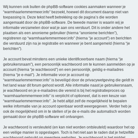
Wij kunnen ook buiten de phpBB-software cookies aanmaken wanneer je
“warmhaarlemmermeer.info” bezoekt, hoewel dit document daarop niet van
toepassing is. Deze tekst heeft betrekking op de pagina’s die worden
aangemaakt door de phpBB-software. De tweede manier is waarin wij je
informatie verzamelen door wat je aan ons verstuurt. Dit is onder andere het
plaatsen als een anonieme gebruiker (hierna “anonieme berichten”),
registreren op “warmhaarlemmermeer.info” (hierna “je account”) en berichten
die verstuurd zijn na je registratie en wanneer je bent aangemeld (hierna “je
berichten”).
Je account bevat minstens een unieke identificeerbare naam (hierna “je
gebruikersnaam”), een persoonlijk wachtwoord om te kunnen aanmelden op je
account (hierna “je wachtwoord”) en een persoonlijk, geldig e-mailadres
(hierna “je e-mail”). Je informatie voor je account op
“warmhaarlemmermeer.info” is beveiligd door de privacywetgeving die geldt in
het land waar dit forum gehost wordt. Alle informatie naast je gebruikersnaam,
je wachtwoord en je e-mailadres die vereist is bij het registratieproces op
“warmhaarlemmermeer.info” is verplicht of optioneel, dat is een keuze van
“warmhaarlemmermeer.info”. Je hebt altijd zelf de mogelijkheid te bepalen
welke informatie van je account openbaar wordt weergegeven. Verder heb je
ook de mogelijkheid om in te stellen of je de e-mails die automatisch worden
gemaakt door de phpBB-software wil ontvangen.
Je wachtwoord is versleuteld (en kan niet worden ontsleuteld) waardoor het op
een veilige manier is opgeslagen. Toch is het niet aan te raden dat je hetzelfde
wachtwoord gebruikt op meerdere websites. Je wachtwoord is het middel