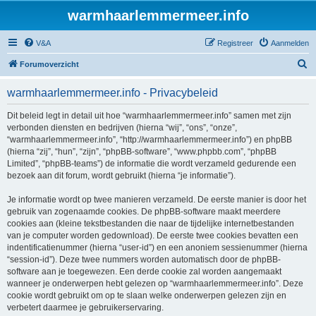
warmhaarlemmermeer.info
V&A
Registreer
Aanmelden
Z
Forumoverzicht
o
warmhaarlemmermeer.info - Privacybeleid
e
k
Dit beleid legt in detail uit hoe “warmhaarlemmermeer.info” samen met zijn
verbonden diensten en bedrijven (hierna “wij”, “ons”, “onze”,
“warmhaarlemmermeer.info”, “http://warmhaarlemmermeer.info”) en phpBB
(hierna “zij”, “hun”, “zijn”, “phpBB-software”, “www.phpbb.com”, “phpBB
Limited”, “phpBB-teams”) de informatie die wordt verzameld gedurende een
bezoek aan dit forum, wordt gebruikt (hierna “je informatie”).
Je informatie wordt op twee manieren verzameld. De eerste manier is door het
gebruik van zogenaamde cookies. De phpBB-software maakt meerdere
cookies aan (kleine tekstbestanden die naar de tijdelijke internetbestanden
van je computer worden gedownload). De eerste twee cookies bevatten een
indentificatienummer (hierna “user-id”) en een anoniem sessienummer (hierna
“session-id”). Deze twee nummers worden automatisch door de phpBB-
software aan je toegewezen. Een derde cookie zal worden aangemaakt
wanneer je onderwerpen hebt gelezen op “warmhaarlemmermeer.info”. Deze
cookie wordt gebruikt om op te slaan welke onderwerpen gelezen zijn en
verbetert daarmee je gebruikerservaring.