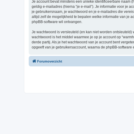
Je account bevat minstens een unieke identificeerbare naam (
geldig e-mailadres (hierna “je e-mail”). Je informatie voor je 
je gebruikersnaam, je wachtwoord en je e-mailadres die vereist
altijd zelf de mogelijkheid te bepalen welke informatie van j
phpBB-software wil ontvangen.
Je wachtwoord is versleuteld (en kan niet worden ontsleuteld) 
wachtwoord is het middel waarmee je op je account op “warm
derde partij. Als je het wachtwoord van je account bent verget
opgeeft van je gebruikersaccount, waarna de phpBB-software 
Forumoverzicht