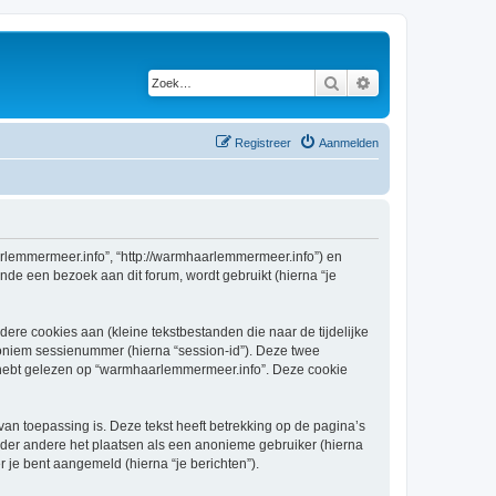
Zoek
Uitgebreid zoeken
Registreer
Aanmelden
aarlemmermeer.info”, “http://warmhaarlemmermeer.info”) en
nde een bezoek aan dit forum, wordt gebruikt (hierna “je
re cookies aan (kleine tekstbestanden die naar de tijdelijke
oniem sessienummer (hierna “session-id”). Deze twee
ebt gelezen op “warmhaarlemmermeer.info”. Deze cookie
 toepassing is. Deze tekst heeft betrekking op de pagina’s
nder andere het plaatsen als een anonieme gebruiker (hierna
r je bent aangemeld (hierna “je berichten”).