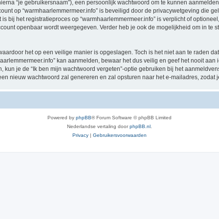
hierna “je gebruikersnaam”), een persoonlijk wachtwoord om te kunnen aanmelden o
account op “warmhaarlemmermeer.info” is beveiligd door de privacywetgeving die geld
 is bij het registratieproces op “warmhaarlemmermeer.info” is verplicht of optione
e account openbaar wordt weergegeven. Verder heb je ook de mogelijkheid om in te s
waardoor het op een veilige manier is opgeslagen. Toch is het niet aan te raden d
haarlemmermeer.info” kan aanmelden, bewaar het dus veilig en geef het nooit aa
en, kun je de “Ik ben mijn wachtwoord vergeten”-optie gebruiken bij het aanmeldven
een nieuw wachtwoord zal genereren en zal opsturen naar het e-mailadres, zodat 
Powered by
phpBB
® Forum Software © phpBB Limited
Nederlandse vertaling door
phpBB.nl
.
Privacy
|
Gebruikersvoorwaarden