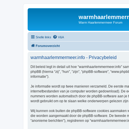
warmhaarlemmerm
Warm Haarlemmermeer Forum
Snelle links
V&A
Forumoverzicht
warmhaarlemmermeer.info - Privacybeleid
Dit beleid legt in detail uit hoe “warmhaarlemmermeer.info” sa
phpBB (hierna “zij”, “hun”, “zijn”, “phpBB-software”, “www.php
informatie”).
Je informatie wordt op twee manieren verzameld. De eerste ma
internetbestanden van je computer worden gedownload). De eer
nummers worden automatisch door de phpBB-software aan je 
wordt gebruikt om op te slaan welke onderwerpen gelezen zijn 
Wij kunnen ook buiten de phpBB-software cookies aanmaken wa
die worden aangemaakt door de phpBB-software. De tweede manie
“anonieme berichten”), registreren op “warmhaarlemmermeer.info”