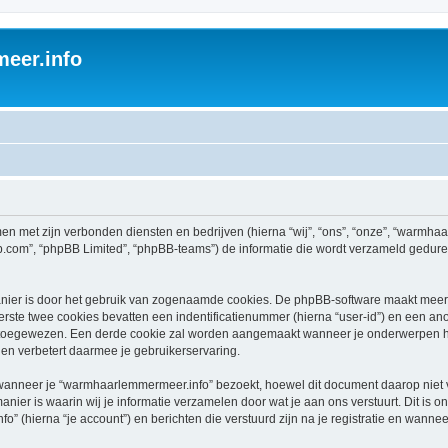
eer.info
men met zijn verbonden diensten en bedrijven (hierna “wij”, “ons”, “onze”, “warmh
bb.com”, “phpBB Limited”, “phpBB-teams”) de informatie die wordt verzameld gedure
nier is door het gebruik van zogenaamde cookies. De phpBB-software maakt meerde
ste twee cookies bevatten een indentificatienummer (hierna “user-id”) en een an
toegewezen. Een derde cookie zal worden aangemaakt wanneer je onderwerpen h
en verbetert daarmee je gebruikerservaring.
nneer je “warmhaarlemmermeer.info” bezoekt, hoewel dit document daarop niet van
r is waarin wij je informatie verzamelen door wat je aan ons verstuurt. Dit is o
 (hierna “je account”) en berichten die verstuurd zijn na je registratie en wannee