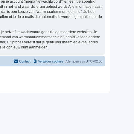
p je account (hierna “je wachtwoord”) en een persoonlijk,
t in het land waar dit forum gehost wordt. Alle informatie naast
el, dat is een keuze van “warmhaarlemmermeer.info”. Je hebt
tellen of je de e-mails die automatisch worden gemaakt door de
at je hetzelfde wachtwoord gebruikt op meerdere websites. Je
n iemand van warmhaarlemmermeer.info”, phpBB of een andere
ster. Dit proces vereist dat je gebruikersnaam en e-mailadres
je je opnieuw kunt aanmelden.
Contact
Verwijder cookies
Alle tijden zijn
UTC+02:00