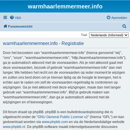
warmhaarlemmermeer.info
V&A
Aanmelden
Z
Forumoverzicht
o
Taal:
e
warmhaarlemmermeer.info - Registratie
k
Door het bezoeken van “warmhaarlemmermeer.info” (hierna genoemd “wij”,
“ons”, “onze”, “warmhaarlemmermeer.info”, “http://warmhaarlemmermeer.info”),
ga je automatisch akkoord met de voorwaarden. Als je niet akkoord gaat met
deze voorwaarden, bezoek of gebruik “warmhaarlemmermeer.info” dan niet
langer. We hebben het recht om de voorwaarden op ieder moment te wijzigen
en zullen ons best doen om je hiervan tijdig op de hoogte te brengen, het is
echter aan te raden om zelf de voorwaarden regelmatig te controleren op
wijzigingen. Ga je niet akkoord met deze wijzigingen, maak dan niet langer
gebruik van “warmhaarlemmermeer.info”. Blijf je gebruik maken van
“warmhaarlemmermeer.info”, dan ga je automatisch akkoord met de
wijzigingen en of toevoegingen.
Dit forum draait op phpBB. phpBB is een bulletinboardoplossing die is
uitgebracht onder de “
GNU General Public License v2
” (hierna “GPL”) en kan
gedownload worden via
www.phpbb.com
en via de Nederlandstalige website
www.phpbb.nl
. De phpBB-software maakt internetgebaseerde discussies