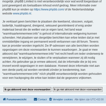
mogelijk. phpBB Limited is niet verantwoordelijk voor wat wordt toegestaan of
juist geweigerd als toelaatbare inhoud en/of gedrag. Meer informatie over
phpBB kun je vinden op
https://www.phpbb.com/
of de Nederlandstalige
website
www.phpbb.nl
.
Je verklaart geen berichten te plaatsen die kwetsend, obsceen, vulgair,
lasterlijk, haatdragend, dreigend, seksueel georiënteerd of enig ander
materiaal bevat die de wetten van je eigen land, het land waar
“warmhaarlemmermeer.info” is gehost of internationale wetgeving kunnen
schenden. Het plaatsen van dergelijke berichten kan ertoe leiden dat je met
onmiddellijke ingang en permanent wordt verbannen van dit forum. Tevens
kan je provider worden ingelicht. De IP-adressen van alle berichten worden
opgeslagen om deze voorwaarden te kunnen waarborgen. Je gaat er mee
akkoord dat “warmhaarlemmermeer.info” het recht heeft om ieder onderwerp te
verwijderen, te wijzigen, te sluiten of te verplaatsen wanneer zij dit nodig
achten. Als gebruiker ga je ermee akkoord, dat de informatie die je bij ons
invoert wordt opgeslagen in een database. Hoewel deze informatie niet aan
een derde partij zal worden verstrekt zónder je toestemming, kan
“warmhaarlemmermeer.info” nóch phpBB verantwoordelijk worden gehouden
voor een hackpoging die ertoe kan leiden dat de gegevens vrijkomen.
Forumoverzicht
Contact
Verwijder cookies
Alle tijden zijn
UTC+02:00