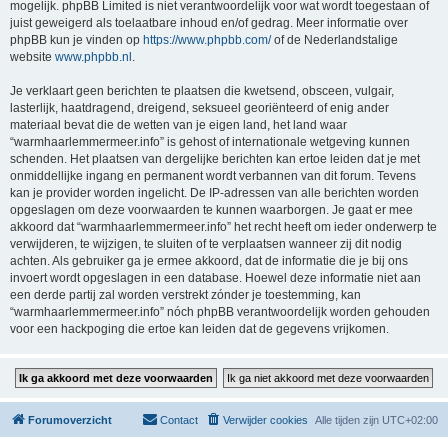
mogelijk. phpBB Limited is niet verantwoordelijk voor wat wordt toegestaan of
juist geweigerd als toelaatbare inhoud en/of gedrag. Meer informatie over
phpBB kun je vinden op
https://www.phpbb.com/
of de Nederlandstalige
website
www.phpbb.nl
.
Je verklaart geen berichten te plaatsen die kwetsend, obsceen, vulgair,
lasterlijk, haatdragend, dreigend, seksueel georiënteerd of enig ander
materiaal bevat die de wetten van je eigen land, het land waar
“warmhaarlemmermeer.info” is gehost of internationale wetgeving kunnen
schenden. Het plaatsen van dergelijke berichten kan ertoe leiden dat je met
onmiddellijke ingang en permanent wordt verbannen van dit forum. Tevens
kan je provider worden ingelicht. De IP-adressen van alle berichten worden
opgeslagen om deze voorwaarden te kunnen waarborgen. Je gaat er mee
akkoord dat “warmhaarlemmermeer.info” het recht heeft om ieder onderwerp te
verwijderen, te wijzigen, te sluiten of te verplaatsen wanneer zij dit nodig
achten. Als gebruiker ga je ermee akkoord, dat de informatie die je bij ons
invoert wordt opgeslagen in een database. Hoewel deze informatie niet aan
een derde partij zal worden verstrekt zónder je toestemming, kan
“warmhaarlemmermeer.info” nóch phpBB verantwoordelijk worden gehouden
voor een hackpoging die ertoe kan leiden dat de gegevens vrijkomen.
Forumoverzicht
Contact
Verwijder cookies
Alle tijden zijn
UTC+02:00