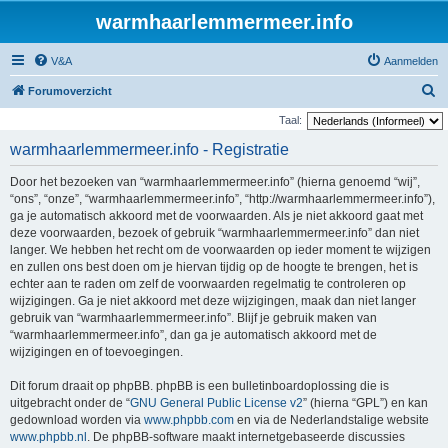
warmhaarlemmermeer.info
V&A
Aanmelden
Z
Forumoverzicht
o
Taal:
e
warmhaarlemmermeer.info - Registratie
k
Door het bezoeken van “warmhaarlemmermeer.info” (hierna genoemd “wij”,
“ons”, “onze”, “warmhaarlemmermeer.info”, “http://warmhaarlemmermeer.info”),
ga je automatisch akkoord met de voorwaarden. Als je niet akkoord gaat met
deze voorwaarden, bezoek of gebruik “warmhaarlemmermeer.info” dan niet
langer. We hebben het recht om de voorwaarden op ieder moment te wijzigen
en zullen ons best doen om je hiervan tijdig op de hoogte te brengen, het is
echter aan te raden om zelf de voorwaarden regelmatig te controleren op
wijzigingen. Ga je niet akkoord met deze wijzigingen, maak dan niet langer
gebruik van “warmhaarlemmermeer.info”. Blijf je gebruik maken van
“warmhaarlemmermeer.info”, dan ga je automatisch akkoord met de
wijzigingen en of toevoegingen.
Dit forum draait op phpBB. phpBB is een bulletinboardoplossing die is
uitgebracht onder de “
GNU General Public License v2
” (hierna “GPL”) en kan
gedownload worden via
www.phpbb.com
en via de Nederlandstalige website
www.phpbb.nl
. De phpBB-software maakt internetgebaseerde discussies