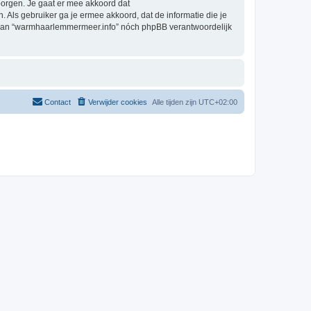
orgen. Je gaat er mee akkoord dat
. Als gebruiker ga je ermee akkoord, dat de informatie die je
g, kan “warmhaarlemmermeer.info” nóch phpBB verantwoordelijk
Contact
Verwijder cookies
Alle tijden zijn
UTC+02:00