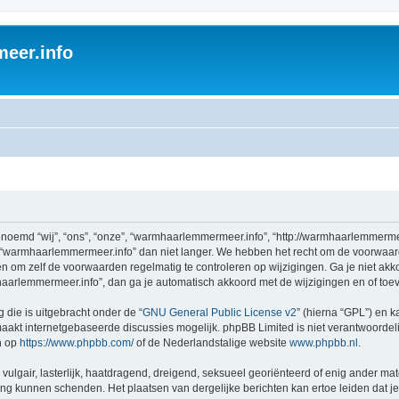
eer.info
emd “wij”, “ons”, “onze”, “warmhaarlemmermeer.info”, “http://warmhaarlemmermee
 “warmhaarlemmermeer.info” dan niet langer. We hebben het recht om de voorwaar
aden om zelf de voorwaarden regelmatig te controleren op wijzigingen. Ga je niet a
aarlemmermeer.info”, dan ga je automatisch akkoord met de wijzigingen en of toe
 die is uitgebracht onder de “
GNU General Public License v2
” (hierna “GPL”) en
akt internetgebaseerde discussies mogelijk. phpBB Limited is niet verantwoordelij
n op
https://www.phpbb.com/
of de Nederlandstalige website
www.phpbb.nl
.
vulgair, lasterlijk, haatdragend, dreigend, seksueel georiënteerd of enig ander mat
ing kunnen schenden. Het plaatsen van dergelijke berichten kan ertoe leiden dat 