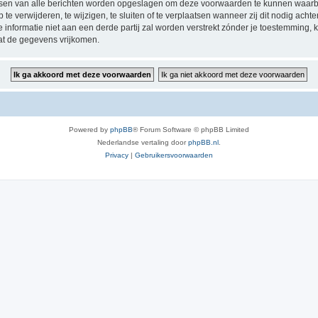
ressen van alle berichten worden opgeslagen om deze voorwaarden te kunnen waarb
 verwijderen, te wijzigen, te sluiten of te verplaatsen wanneer zij dit nodig achten
e informatie niet aan een derde partij zal worden verstrekt zónder je toestemmin
at de gegevens vrijkomen.
Powered by
phpBB
® Forum Software © phpBB Limited
Nederlandse vertaling door
phpBB.nl
.
Privacy
|
Gebruikersvoorwaarden