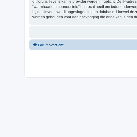
dit forum. Tevens kan je provider worden ingelicht. De IP-ad
“warmhaarlemmermeer.info” het recht heeft om ieder onderwerp te
bij ons invoert wordt opgeslagen in een database. Hoewel dez
worden gehouden voor een hackpoging die ertoe kan leiden d
Forumoverzicht