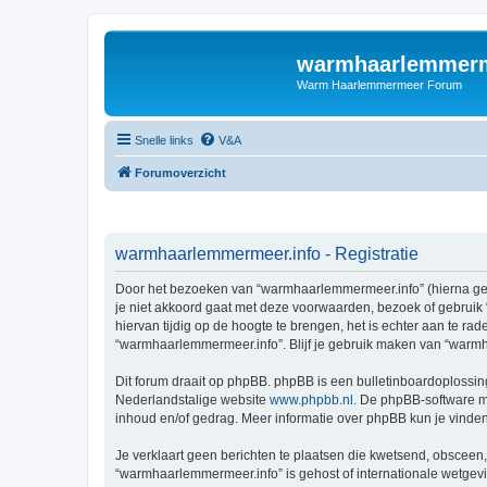
warmhaarlemmerm
Warm Haarlemmermeer Forum
Snelle links
V&A
Forumoverzicht
warmhaarlemmermeer.info - Registratie
Door het bezoeken van “warmhaarlemmermeer.info” (hierna geno
je niet akkoord gaat met deze voorwaarden, bezoek of gebruik
hiervan tijdig op de hoogte te brengen, het is echter aan te r
“warmhaarlemmermeer.info”. Blijf je gebruik maken van “warmh
Dit forum draait op phpBB. phpBB is een bulletinboardoplossing
Nederlandstalige website
www.phpbb.nl
. De phpBB-software ma
inhoud en/of gedrag. Meer informatie over phpBB kun je vinde
Je verklaart geen berichten te plaatsen die kwetsend, obsceen, 
“warmhaarlemmermeer.info” is gehost of internationale wetgev