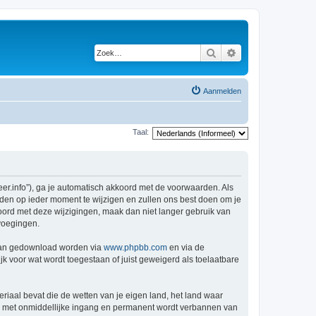
Zoek
Uitgebreid zoeken
Aanmelden
Taal:
r.info”), ga je automatisch akkoord met de voorwaarden. Als
den op ieder moment te wijzigen en zullen ons best doen om je
kkoord met deze wijzigingen, maak dan niet langer gebruik van
voegingen.
 kan gedownload worden via
www.phpbb.com
en via de
k voor wat wordt toegestaan of juist geweigerd als toelaatbare
eriaal bevat die de wetten van je eigen land, het land waar
je met onmiddellijke ingang en permanent wordt verbannen van