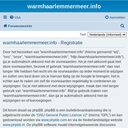
warmhaarlemmermeer.info
V&A
Aanmelden
Z
Forumoverzicht
o
Taal:
e
warmhaarlemmermeer.info - Registratie
k
Door het bezoeken van “warmhaarlemmermeer.info” (hierna genoemd “wij”,
“ons”, “onze”, “warmhaarlemmermeer.info”, “http://warmhaarlemmermeer.info”),
ga je automatisch akkoord met de voorwaarden. Als je niet akkoord gaat met
deze voorwaarden, bezoek of gebruik “warmhaarlemmermeer.info” dan niet
langer. We hebben het recht om de voorwaarden op ieder moment te wijzigen
en zullen ons best doen om je hiervan tijdig op de hoogte te brengen, het is
echter aan te raden om zelf de voorwaarden regelmatig te controleren op
wijzigingen. Ga je niet akkoord met deze wijzigingen, maak dan niet langer
gebruik van “warmhaarlemmermeer.info”. Blijf je gebruik maken van
“warmhaarlemmermeer.info”, dan ga je automatisch akkoord met de
wijzigingen en of toevoegingen.
Dit forum draait op phpBB. phpBB is een bulletinboardoplossing die is
uitgebracht onder de “
GNU General Public License v2
” (hierna “GPL”) en kan
gedownload worden via
www.phpbb.com
en via de Nederlandstalige website
www.phpbb.nl
. De phpBB-software maakt internetgebaseerde discussies