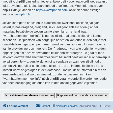
mogelijk. phpBB Limited is niet verantwoordelijk voor wat wordt toegestaan of
juist geweigerd als toelaatbare inhoud en/of gedrag. Meer informatie over
phpBB kun je vinden op
https://www.phpbb.com/
of de Nederlandstalige
website
www.phpbb.nl
.
Je verklaart geen berichten te plaatsen die kwetsend, obsceen, vulgair,
lasterlijk, haatdragend, dreigend, seksueel georiënteerd of enig ander
materiaal bevat die de wetten van je eigen land, het land waar
“warmhaarlemmermeer.info” is gehost of internationale wetgeving kunnen
schenden. Het plaatsen van dergelijke berichten kan ertoe leiden dat je met
onmiddellijke ingang en permanent wordt verbannen van dit forum. Tevens
kan je provider worden ingelicht. De IP-adressen van alle berichten worden
opgeslagen om deze voorwaarden te kunnen waarborgen. Je gaat er mee
akkoord dat “warmhaarlemmermeer.info” het recht heeft om ieder onderwerp te
verwijderen, te wijzigen, te sluiten of te verplaatsen wanneer zij dit nodig
achten. Als gebruiker ga je ermee akkoord, dat de informatie die je bij ons
invoert wordt opgeslagen in een database. Hoewel deze informatie niet aan
een derde partij zal worden verstrekt zónder je toestemming, kan
“warmhaarlemmermeer.info” nóch phpBB verantwoordelijk worden gehouden
voor een hackpoging die ertoe kan leiden dat de gegevens vrijkomen.
Forumoverzicht
Contact
Verwijder cookies
Alle tijden zijn
UTC+02:00