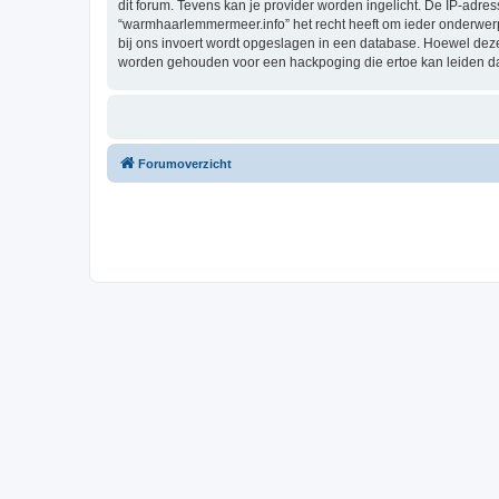
dit forum. Tevens kan je provider worden ingelicht. De IP-ad
“warmhaarlemmermeer.info” het recht heeft om ieder onderwerp te
bij ons invoert wordt opgeslagen in een database. Hoewel dez
worden gehouden voor een hackpoging die ertoe kan leiden d
Forumoverzicht