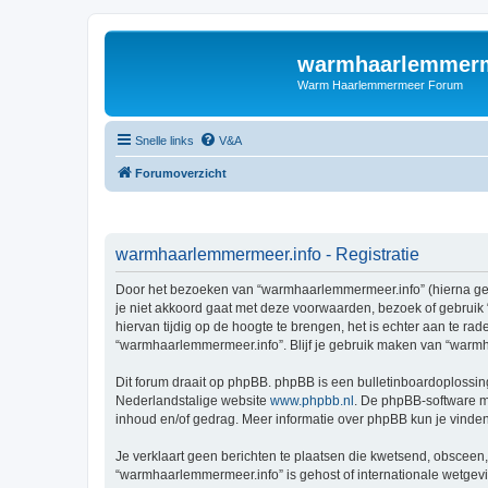
warmhaarlemmerm
Warm Haarlemmermeer Forum
Snelle links
V&A
Forumoverzicht
warmhaarlemmermeer.info - Registratie
Door het bezoeken van “warmhaarlemmermeer.info” (hierna geno
je niet akkoord gaat met deze voorwaarden, bezoek of gebruik
hiervan tijdig op de hoogte te brengen, het is echter aan te r
“warmhaarlemmermeer.info”. Blijf je gebruik maken van “warmh
Dit forum draait op phpBB. phpBB is een bulletinboardoplossing
Nederlandstalige website
www.phpbb.nl
. De phpBB-software ma
inhoud en/of gedrag. Meer informatie over phpBB kun je vinde
Je verklaart geen berichten te plaatsen die kwetsend, obsceen, 
“warmhaarlemmermeer.info” is gehost of internationale wetgev