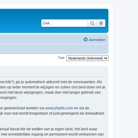
Zoek
Uitgebreid zoeken
Aanmelden
Taal:
r.info”), ga je automatisch akkoord met de voorwaarden. Als
den op ieder moment te wijzigen en zullen ons best doen om je
kkoord met deze wijzigingen, maak dan niet langer gebruik van
voegingen.
 kan gedownload worden via
www.phpbb.com
en via de
k voor wat wordt toegestaan of juist geweigerd als toelaatbare
eriaal bevat die de wetten van je eigen land, het land waar
je met onmiddellijke ingang en permanent wordt verbannen van