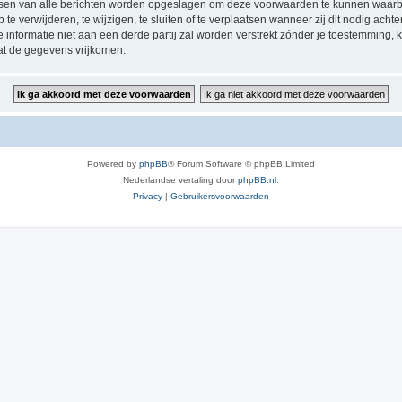
ressen van alle berichten worden opgeslagen om deze voorwaarden te kunnen waarb
 verwijderen, te wijzigen, te sluiten of te verplaatsen wanneer zij dit nodig achten
e informatie niet aan een derde partij zal worden verstrekt zónder je toestemmin
at de gegevens vrijkomen.
Powered by
phpBB
® Forum Software © phpBB Limited
Nederlandse vertaling door
phpBB.nl
.
Privacy
|
Gebruikersvoorwaarden