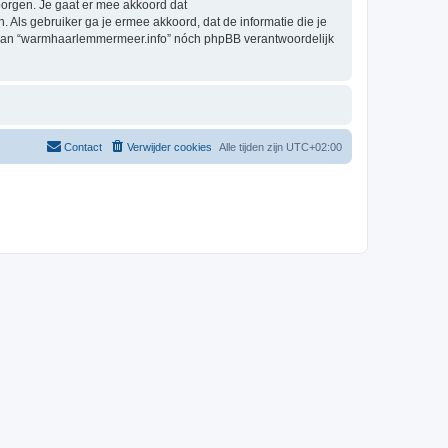
orgen. Je gaat er mee akkoord dat
. Als gebruiker ga je ermee akkoord, dat de informatie die je
g, kan “warmhaarlemmermeer.info” nóch phpBB verantwoordelijk
Contact
Verwijder cookies
Alle tijden zijn
UTC+02:00