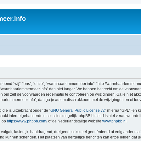
eer.info
emd “wij”, “ons”, “onze”, “warmhaarlemmermeer.info”, “http://warmhaarlemmermee
 “warmhaarlemmermeer.info” dan niet langer. We hebben het recht om de voorwaar
aden om zelf de voorwaarden regelmatig te controleren op wijzigingen. Ga je niet a
aarlemmermeer.info”, dan ga je automatisch akkoord met de wijzigingen en of toe
 die is uitgebracht onder de “
GNU General Public License v2
” (hierna “GPL”) en
akt internetgebaseerde discussies mogelijk. phpBB Limited is niet verantwoordelij
n op
https://www.phpbb.com/
of de Nederlandstalige website
www.phpbb.nl
.
vulgair, lasterlijk, haatdragend, dreigend, seksueel georiënteerd of enig ander mat
ing kunnen schenden. Het plaatsen van dergelijke berichten kan ertoe leiden dat 