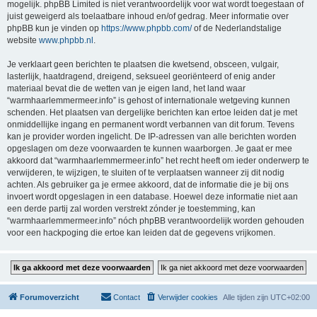
mogelijk. phpBB Limited is niet verantwoordelijk voor wat wordt toegestaan of
juist geweigerd als toelaatbare inhoud en/of gedrag. Meer informatie over
phpBB kun je vinden op
https://www.phpbb.com/
of de Nederlandstalige
website
www.phpbb.nl
.
Je verklaart geen berichten te plaatsen die kwetsend, obsceen, vulgair,
lasterlijk, haatdragend, dreigend, seksueel georiënteerd of enig ander
materiaal bevat die de wetten van je eigen land, het land waar
“warmhaarlemmermeer.info” is gehost of internationale wetgeving kunnen
schenden. Het plaatsen van dergelijke berichten kan ertoe leiden dat je met
onmiddellijke ingang en permanent wordt verbannen van dit forum. Tevens
kan je provider worden ingelicht. De IP-adressen van alle berichten worden
opgeslagen om deze voorwaarden te kunnen waarborgen. Je gaat er mee
akkoord dat “warmhaarlemmermeer.info” het recht heeft om ieder onderwerp te
verwijderen, te wijzigen, te sluiten of te verplaatsen wanneer zij dit nodig
achten. Als gebruiker ga je ermee akkoord, dat de informatie die je bij ons
invoert wordt opgeslagen in een database. Hoewel deze informatie niet aan
een derde partij zal worden verstrekt zónder je toestemming, kan
“warmhaarlemmermeer.info” nóch phpBB verantwoordelijk worden gehouden
voor een hackpoging die ertoe kan leiden dat de gegevens vrijkomen.
Forumoverzicht
Contact
Verwijder cookies
Alle tijden zijn
UTC+02:00