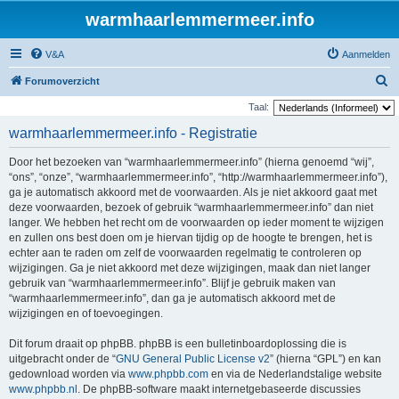
warmhaarlemmermeer.info
V&A
Aanmelden
Z
Forumoverzicht
o
Taal:
e
warmhaarlemmermeer.info - Registratie
k
Door het bezoeken van “warmhaarlemmermeer.info” (hierna genoemd “wij”,
“ons”, “onze”, “warmhaarlemmermeer.info”, “http://warmhaarlemmermeer.info”),
ga je automatisch akkoord met de voorwaarden. Als je niet akkoord gaat met
deze voorwaarden, bezoek of gebruik “warmhaarlemmermeer.info” dan niet
langer. We hebben het recht om de voorwaarden op ieder moment te wijzigen
en zullen ons best doen om je hiervan tijdig op de hoogte te brengen, het is
echter aan te raden om zelf de voorwaarden regelmatig te controleren op
wijzigingen. Ga je niet akkoord met deze wijzigingen, maak dan niet langer
gebruik van “warmhaarlemmermeer.info”. Blijf je gebruik maken van
“warmhaarlemmermeer.info”, dan ga je automatisch akkoord met de
wijzigingen en of toevoegingen.
Dit forum draait op phpBB. phpBB is een bulletinboardoplossing die is
uitgebracht onder de “
GNU General Public License v2
” (hierna “GPL”) en kan
gedownload worden via
www.phpbb.com
en via de Nederlandstalige website
www.phpbb.nl
. De phpBB-software maakt internetgebaseerde discussies