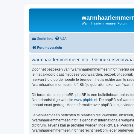
warmhaarlemmerm
Warm Haarlemmermeer Forum
Snelle links
V&A
Forumoverzicht
warmhaarlemmermeer.info - Gebruikersvoorwaa
Door het bezoeken van “warmhaarlemmermeer.info” (hierna geno
je niet akkoord gaat met deze voorwaarden, bezoek of gebruik
hiervan tijdig op de hoogte te brengen, het is echter aan te r
“warmhaarlemmermeer.info”. Blijf je gebruik maken van “warmh
Dit forum draait op phpBB. phpBB is een bulletinboardoplossing
Nederlandstalige website
www.phpbb.nl
. De phpBB-software ma
inhoud en/of gedrag. Meer informatie over phpBB kun je vinde
Je verklaart geen berichten te plaatsen die kwetsend, obsceen, 
“warmhaarlemmermeer.info” is gehost of internationale wetgev
dit forum. Tevens kan je provider worden ingelicht. De IP-ad
“warmhaarlemmermeer.info” het recht heeft om ieder onderwerp te