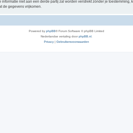
e informatie niet aan een derde partij zal worden verstrekt zónder je toestemmin
at de gegevens vrijkomen.
Powered by
phpBB
® Forum Software © phpBB Limited
Nederlandse vertaling door
phpBB.nl
.
Privacy
|
Gebruikersvoorwaarden