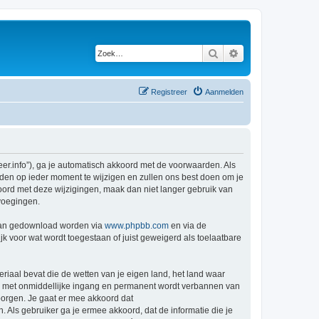
Zoek
Uitgebreid zoeken
Registreer
Aanmelden
r.info”), ga je automatisch akkoord met de voorwaarden. Als
den op ieder moment te wijzigen en zullen ons best doen om je
kkoord met deze wijzigingen, maak dan niet langer gebruik van
voegingen.
 kan gedownload worden via
www.phpbb.com
en via de
k voor wat wordt toegestaan of juist geweigerd als toelaatbare
eriaal bevat die de wetten van je eigen land, het land waar
je met onmiddellijke ingang en permanent wordt verbannen van
orgen. Je gaat er mee akkoord dat
. Als gebruiker ga je ermee akkoord, dat de informatie die je