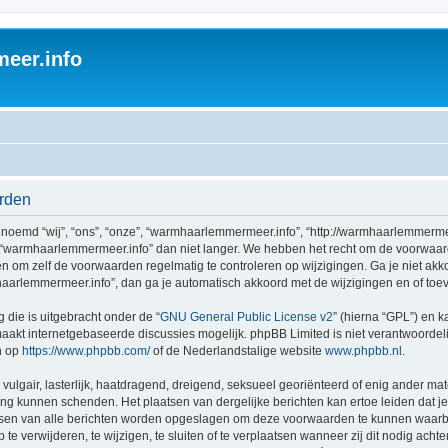
eer.info
rden
emd “wij”, “ons”, “onze”, “warmhaarlemmermeer.info”, “http://warmhaarlemmermee
 “warmhaarlemmermeer.info” dan niet langer. We hebben het recht om de voorwaar
aden om zelf de voorwaarden regelmatig te controleren op wijzigingen. Ga je niet a
aarlemmermeer.info”, dan ga je automatisch akkoord met de wijzigingen en of toe
 die is uitgebracht onder de “
GNU General Public License v2
” (hierna “GPL”) en
akt internetgebaseerde discussies mogelijk. phpBB Limited is niet verantwoordelij
n op
https://www.phpbb.com/
of de Nederlandstalige website
www.phpbb.nl
.
vulgair, lasterlijk, haatdragend, dreigend, seksueel georiënteerd of enig ander mat
ing kunnen schenden. Het plaatsen van dergelijke berichten kan ertoe leiden dat 
ressen van alle berichten worden opgeslagen om deze voorwaarden te kunnen waarb
 verwijderen, te wijzigen, te sluiten of te verplaatsen wanneer zij dit nodig achten