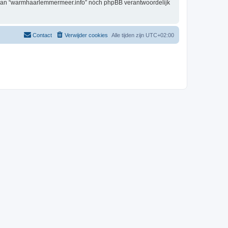
g, kan “warmhaarlemmermeer.info” nóch phpBB verantwoordelijk
Contact
Verwijder cookies
Alle tijden zijn
UTC+02:00