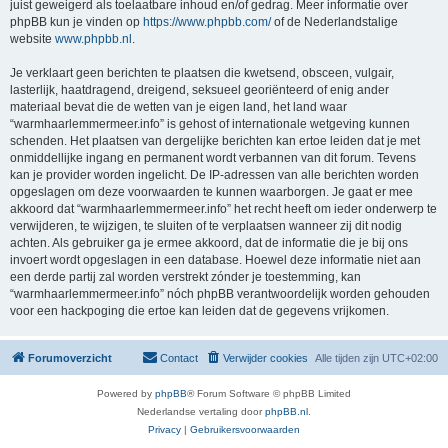
juist geweigerd als toelaatbare inhoud en/of gedrag. Meer informatie over
phpBB kun je vinden op
https://www.phpbb.com/
of de Nederlandstalige
website
www.phpbb.nl
.
Je verklaart geen berichten te plaatsen die kwetsend, obsceen, vulgair,
lasterlijk, haatdragend, dreigend, seksueel georiënteerd of enig ander
materiaal bevat die de wetten van je eigen land, het land waar
“warmhaarlemmermeer.info” is gehost of internationale wetgeving kunnen
schenden. Het plaatsen van dergelijke berichten kan ertoe leiden dat je met
onmiddellijke ingang en permanent wordt verbannen van dit forum. Tevens
kan je provider worden ingelicht. De IP-adressen van alle berichten worden
opgeslagen om deze voorwaarden te kunnen waarborgen. Je gaat er mee
akkoord dat “warmhaarlemmermeer.info” het recht heeft om ieder onderwerp te
verwijderen, te wijzigen, te sluiten of te verplaatsen wanneer zij dit nodig
achten. Als gebruiker ga je ermee akkoord, dat de informatie die je bij ons
invoert wordt opgeslagen in een database. Hoewel deze informatie niet aan
een derde partij zal worden verstrekt zónder je toestemming, kan
“warmhaarlemmermeer.info” nóch phpBB verantwoordelijk worden gehouden
voor een hackpoging die ertoe kan leiden dat de gegevens vrijkomen.
Forumoverzicht
Contact
Verwijder cookies
Alle tijden zijn
UTC+02:00
Powered by
phpBB
® Forum Software © phpBB Limited
Nederlandse vertaling door
phpBB.nl
.
Privacy
|
Gebruikersvoorwaarden