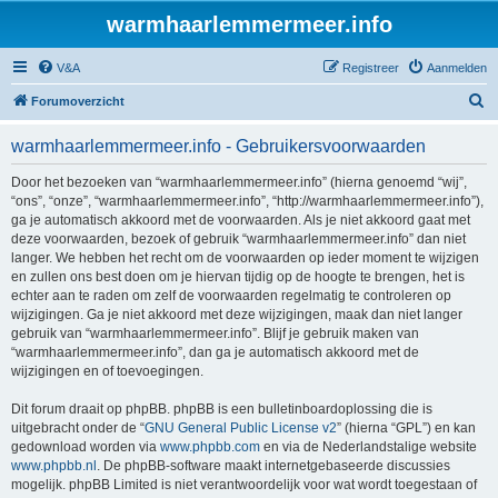
warmhaarlemmermeer.info
V&A
Registreer
Aanmelden
Z
Forumoverzicht
o
warmhaarlemmermeer.info - Gebruikersvoorwaarden
e
k
Door het bezoeken van “warmhaarlemmermeer.info” (hierna genoemd “wij”,
“ons”, “onze”, “warmhaarlemmermeer.info”, “http://warmhaarlemmermeer.info”),
ga je automatisch akkoord met de voorwaarden. Als je niet akkoord gaat met
deze voorwaarden, bezoek of gebruik “warmhaarlemmermeer.info” dan niet
langer. We hebben het recht om de voorwaarden op ieder moment te wijzigen
en zullen ons best doen om je hiervan tijdig op de hoogte te brengen, het is
echter aan te raden om zelf de voorwaarden regelmatig te controleren op
wijzigingen. Ga je niet akkoord met deze wijzigingen, maak dan niet langer
gebruik van “warmhaarlemmermeer.info”. Blijf je gebruik maken van
“warmhaarlemmermeer.info”, dan ga je automatisch akkoord met de
wijzigingen en of toevoegingen.
Dit forum draait op phpBB. phpBB is een bulletinboardoplossing die is
uitgebracht onder de “
GNU General Public License v2
” (hierna “GPL”) en kan
gedownload worden via
www.phpbb.com
en via de Nederlandstalige website
www.phpbb.nl
. De phpBB-software maakt internetgebaseerde discussies
mogelijk. phpBB Limited is niet verantwoordelijk voor wat wordt toegestaan of