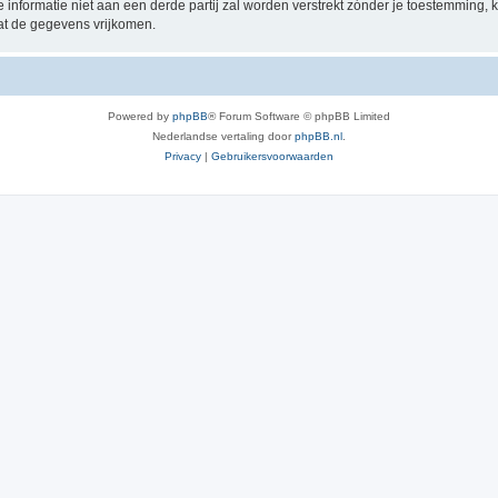
e informatie niet aan een derde partij zal worden verstrekt zónder je toestemmin
at de gegevens vrijkomen.
Powered by
phpBB
® Forum Software © phpBB Limited
Nederlandse vertaling door
phpBB.nl
.
Privacy
|
Gebruikersvoorwaarden