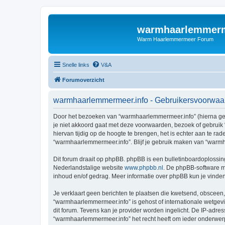
warmhaarlemmerm
Warm Haarlemmermeer Forum
Snelle links
V&A
Forumoverzicht
warmhaarlemmermeer.info - Gebruikersvoorwaa
Door het bezoeken van “warmhaarlemmermeer.info” (hierna geno
je niet akkoord gaat met deze voorwaarden, bezoek of gebruik
hiervan tijdig op de hoogte te brengen, het is echter aan te r
“warmhaarlemmermeer.info”. Blijf je gebruik maken van “warmh
Dit forum draait op phpBB. phpBB is een bulletinboardoplossing
Nederlandstalige website
www.phpbb.nl
. De phpBB-software ma
inhoud en/of gedrag. Meer informatie over phpBB kun je vinde
Je verklaart geen berichten te plaatsen die kwetsend, obsceen, 
“warmhaarlemmermeer.info” is gehost of internationale wetgev
dit forum. Tevens kan je provider worden ingelicht. De IP-ad
“warmhaarlemmermeer.info” het recht heeft om ieder onderwerp te