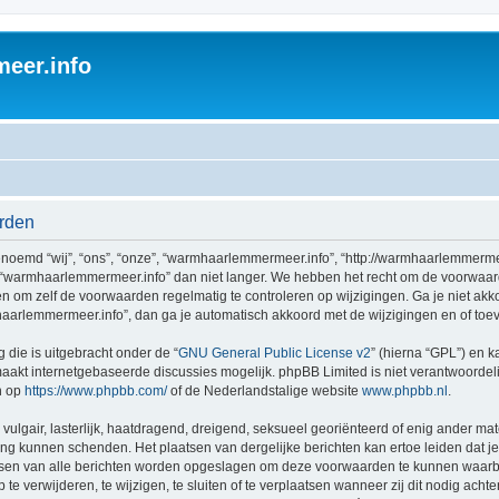
eer.info
rden
emd “wij”, “ons”, “onze”, “warmhaarlemmermeer.info”, “http://warmhaarlemmermee
 “warmhaarlemmermeer.info” dan niet langer. We hebben het recht om de voorwaar
aden om zelf de voorwaarden regelmatig te controleren op wijzigingen. Ga je niet a
aarlemmermeer.info”, dan ga je automatisch akkoord met de wijzigingen en of toe
 die is uitgebracht onder de “
GNU General Public License v2
” (hierna “GPL”) en
akt internetgebaseerde discussies mogelijk. phpBB Limited is niet verantwoordelij
n op
https://www.phpbb.com/
of de Nederlandstalige website
www.phpbb.nl
.
vulgair, lasterlijk, haatdragend, dreigend, seksueel georiënteerd of enig ander mat
ing kunnen schenden. Het plaatsen van dergelijke berichten kan ertoe leiden dat 
ressen van alle berichten worden opgeslagen om deze voorwaarden te kunnen waarb
 verwijderen, te wijzigen, te sluiten of te verplaatsen wanneer zij dit nodig achten