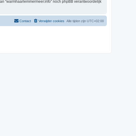
g, kan “warmhaarlemmermeer.info” nóch phpBB verantwoordelijk
Contact
Verwijder cookies
Alle tijden zijn
UTC+02:00