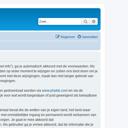
Zoek
Uitgebreid zoeken
Registreer
Aanmelden
r.info”), ga je automatisch akkoord met de voorwaarden. Als
den op ieder moment te wijzigen en zullen ons best doen om je
kkoord met deze wijzigingen, maak dan niet langer gebruik van
voegingen.
 kan gedownload worden via
www.phpbb.com
en via de
k voor wat wordt toegestaan of juist geweigerd als toelaatbare
eriaal bevat die de wetten van je eigen land, het land waar
je met onmiddellijke ingang en permanent wordt verbannen van
orgen. Je gaat er mee akkoord dat
. Als gebruiker ga je ermee akkoord, dat de informatie die je