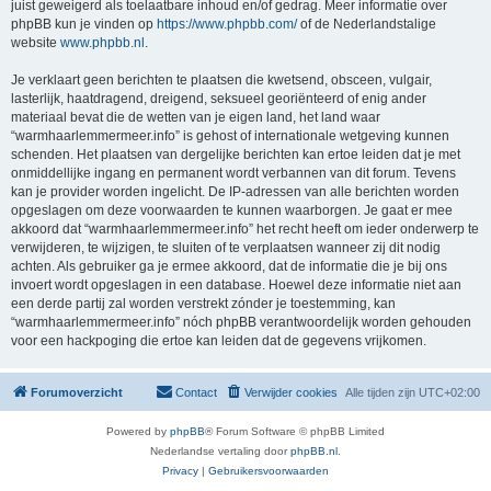
juist geweigerd als toelaatbare inhoud en/of gedrag. Meer informatie over
phpBB kun je vinden op
https://www.phpbb.com/
of de Nederlandstalige
website
www.phpbb.nl
.
Je verklaart geen berichten te plaatsen die kwetsend, obsceen, vulgair,
lasterlijk, haatdragend, dreigend, seksueel georiënteerd of enig ander
materiaal bevat die de wetten van je eigen land, het land waar
“warmhaarlemmermeer.info” is gehost of internationale wetgeving kunnen
schenden. Het plaatsen van dergelijke berichten kan ertoe leiden dat je met
onmiddellijke ingang en permanent wordt verbannen van dit forum. Tevens
kan je provider worden ingelicht. De IP-adressen van alle berichten worden
opgeslagen om deze voorwaarden te kunnen waarborgen. Je gaat er mee
akkoord dat “warmhaarlemmermeer.info” het recht heeft om ieder onderwerp te
verwijderen, te wijzigen, te sluiten of te verplaatsen wanneer zij dit nodig
achten. Als gebruiker ga je ermee akkoord, dat de informatie die je bij ons
invoert wordt opgeslagen in een database. Hoewel deze informatie niet aan
een derde partij zal worden verstrekt zónder je toestemming, kan
“warmhaarlemmermeer.info” nóch phpBB verantwoordelijk worden gehouden
voor een hackpoging die ertoe kan leiden dat de gegevens vrijkomen.
Forumoverzicht
Contact
Verwijder cookies
Alle tijden zijn
UTC+02:00
Powered by
phpBB
® Forum Software © phpBB Limited
Nederlandse vertaling door
phpBB.nl
.
Privacy
|
Gebruikersvoorwaarden