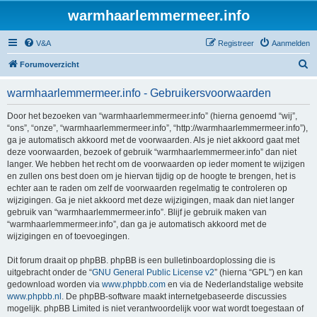
warmhaarlemmermeer.info
V&A
Registreer
Aanmelden
Z
Forumoverzicht
o
warmhaarlemmermeer.info - Gebruikersvoorwaarden
e
k
Door het bezoeken van “warmhaarlemmermeer.info” (hierna genoemd “wij”,
“ons”, “onze”, “warmhaarlemmermeer.info”, “http://warmhaarlemmermeer.info”),
ga je automatisch akkoord met de voorwaarden. Als je niet akkoord gaat met
deze voorwaarden, bezoek of gebruik “warmhaarlemmermeer.info” dan niet
langer. We hebben het recht om de voorwaarden op ieder moment te wijzigen
en zullen ons best doen om je hiervan tijdig op de hoogte te brengen, het is
echter aan te raden om zelf de voorwaarden regelmatig te controleren op
wijzigingen. Ga je niet akkoord met deze wijzigingen, maak dan niet langer
gebruik van “warmhaarlemmermeer.info”. Blijf je gebruik maken van
“warmhaarlemmermeer.info”, dan ga je automatisch akkoord met de
wijzigingen en of toevoegingen.
Dit forum draait op phpBB. phpBB is een bulletinboardoplossing die is
uitgebracht onder de “
GNU General Public License v2
” (hierna “GPL”) en kan
gedownload worden via
www.phpbb.com
en via de Nederlandstalige website
www.phpbb.nl
. De phpBB-software maakt internetgebaseerde discussies
mogelijk. phpBB Limited is niet verantwoordelijk voor wat wordt toegestaan of