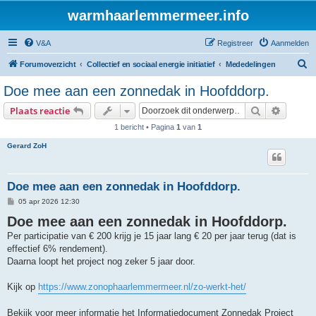
warmhaarlemmermeer.info
V&A
Registreer
Aanmelden
Z
Forumoverzicht
Collectief en sociaal energie initiatief
Mededelingen
o
Doe mee aan een zonnedak in Hoofddorp.
e
Zoek
Uitgebr
Plaats reactie
k
1 bericht • Pagina
1
van
1
Gerard ZoH
Doe mee aan een zonnedak in Hoofddorp.
B
05 apr 2026 12:30
e
Doe mee aan een zonnedak in Hoofddorp.
r
i
Per participatie van € 200 krijg je 15 jaar lang € 20 per jaar terug (dat is
c
h
effectief 6% rendement).
t
Daarna loopt het project nog zeker 5 jaar door.
Kijk op
https://www.zonophaarlemmermeer.nl/zo-werkt-het/
Bekijk voor meer informatie het Informatiedocument Zonnedak Project