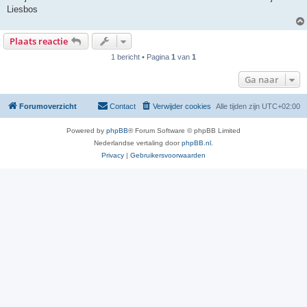
Liesbos
Plaats reactie
1 bericht • Pagina
1
van
1
Ga naar
Forumoverzicht
Contact
Verwijder cookies
Alle tijden zijn
UTC+02:00
Powered by
phpBB
® Forum Software © phpBB Limited
Nederlandse vertaling door
phpBB.nl
.
Privacy
|
Gebruikersvoorwaarden