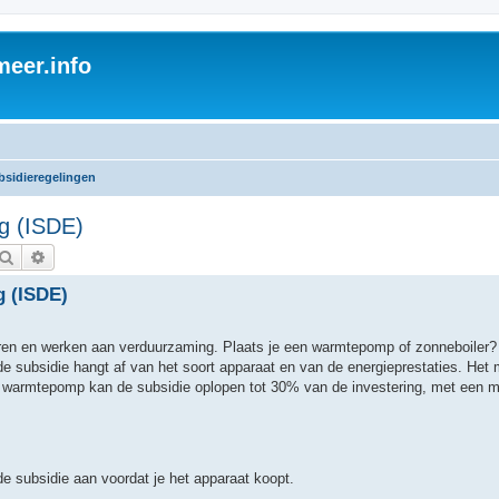
eer.info
bsidieregelingen
ng (ISDE)
Zoek
Uitgebreid zoeken
g (ISDE)
sparen en werken aan verduurzaming. Plaats je een warmtepomp of zonneboiler?
de subsidie hangt af van het soort apparaat en van de energieprestaties. Het
en warmtepomp kan de subsidie oplopen tot 30% van de investering, met een
de subsidie aan voordat je het apparaat koopt.