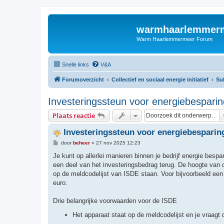
warmhaarlemmerm
Warm Haarlemmermeer Forum
Snelle links
V&A
Forumoverzicht
Collectief en sociaal energie initiatief
Su
Investeringssteun voor energiebespari
Plaats reactie
Investeringssteun voor energiebesparin
B
door
beheer
»
27 nov 2025 12:23
e
r
Je kunt op allerlei manieren binnen je bedrijf energie be
i
een deel van het investeringsbedrag terug. De hoogte van 
c
h
op de meldcodelijst van ISDE staan. Voor bijvoorbeeld e
t
euro.
Drie belangrijke voorwaarden voor de ISDE
Het apparaat staat op de meldcodelijst en je vraagt 