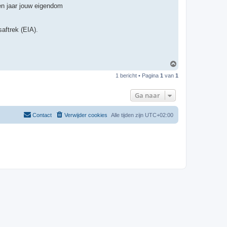
en jaar jouw eigendom
aftrek (EIA).
O
m
1 bericht • Pagina
1
van
1
h
o
o
Ga naar
g
Contact
Verwijder cookies
Alle tijden zijn
UTC+02:00