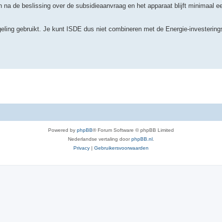
 na de beslissing over de subsidieaanvraag en het apparaat blijft minimaal e
geling gebruikt. Je kunt ISDE dus niet combineren met de Energie-investerings
Powered by
phpBB
® Forum Software © phpBB Limited
Nederlandse vertaling door
phpBB.nl
.
Privacy
|
Gebruikersvoorwaarden