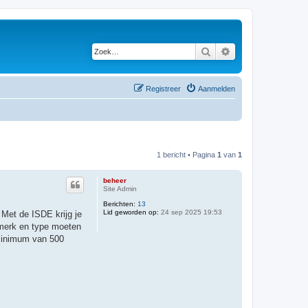
Zoek
Uitgebreid zoeken
Registreer
Aanmelden
1 bericht • Pagina
1
van
1
beheer
Site Admin
Berichten:
13
Lid geworden op:
24 sep 2025 19:53
 Met de ISDE krijg je
 merk en type moeten
 minimum van 500