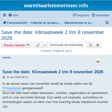
warmhaarlemmermeer.info
V&A
Registreer
Aanmelden
Z
Forumoverzicht
Collectief en sociaal energie initiatief
Bijeenkomsten en evenementen
o
Save the date: Klimaatweek 2 t/m 8 november
e
2026
k
Zoek
Uitgebr
Plaats reactie
1 bericht • Pagina
1
van
1
masha
Save the date: Klimaatweek 2 t/m 8 november 2026
B
02 apr 2026 09:47
e
r
In de eerste week van november wordt de zesde editie van de
i
Klimaatweek
georganiseerd!
c
h
Door het hele land zetten bewoners, scholen, organisaties en gemeenten
t
zich in voor een beter klimaat. Een week vol inspiratie, activiteiten en
ontmoetingen waarin ze laten zien hoe krachtig lokale initiatieven kunnen
zijn.