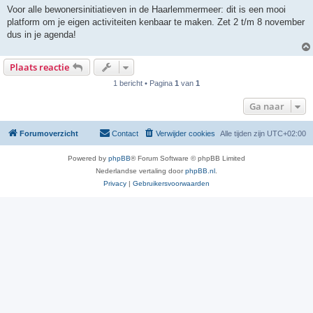
Voor alle bewonersinitiatieven in de Haarlemmermeer: dit is een mooi
platform om je eigen activiteiten kenbaar te maken. Zet 2 t/m 8 november
dus in je agenda!
Plaats reactie
1 bericht • Pagina
1
van
1
Ga naar
Forumoverzicht
Contact
Verwijder cookies
Alle tijden zijn
UTC+02:00
Powered by
phpBB
® Forum Software © phpBB Limited
Nederlandse vertaling door
phpBB.nl
.
Privacy
|
Gebruikersvoorwaarden