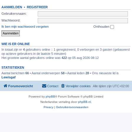
AANMELDEN
•
REGISTREER
Gebruikersnaam:
Wachtwoord:
Ik ben mijn wachtwoord vergeten
Onthouden
WIE IS ER ONLINE
In totaal zijn er
4
gebruikers online :: 1 geregistreerd, 0 verborgen en 3 gasten (gebaseerd
op actieve gebruikers in de laatste 5 minuten)
Het grootste aantal gebruikers online was
422
op 05 aug 2026 08:12
STATISTIEKEN
Aantal berichten
66
• Aantal onderwerpen
58
• Aantal leden
28
• Ons nieuwste lid is
Lewisgaf
Forumoverzicht
Contact
Verwijder cookies
Alle tijden zijn
UTC+02:00
Powered by
phpBB
® Forum Software © phpBB Limited
Nederlandse vertaling door
phpBB.nl
.
Privacy
|
Gebruikersvoorwaarden