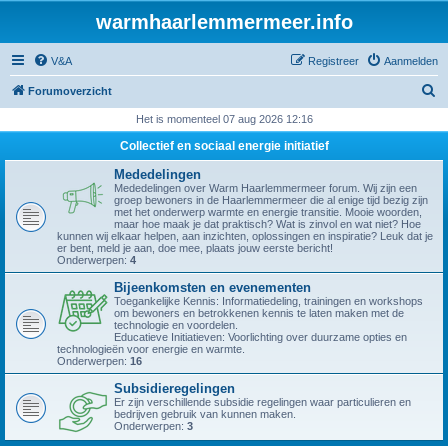
warmhaarlemmermeer.info
V&A
Registreer
Aanmelden
Z
Forumoverzicht
o
Het is momenteel 07 aug 2026 12:16
e
Collectief en sociaal energie initiatief
k
Mededelingen
Mededelingen over Warm Haarlemmermeer forum. Wij zijn een
groep bewoners in de Haarlemmermeer die al enige tijd bezig zijn
met het onderwerp warmte en energie transitie. Mooie woorden,
maar hoe maak je dat praktisch? Wat is zinvol en wat niet? Hoe
kunnen wij elkaar helpen, aan inzichten, oplossingen en inspiratie? Leuk dat je
er bent, meld je aan, doe mee, plaats jouw eerste bericht!
Onderwerpen:
4
Bijeenkomsten en evenementen
Toegankelijke Kennis: Informatiedeling, trainingen en workshops
om bewoners en betrokkenen kennis te laten maken met de
technologie en voordelen.
Educatieve Initiatieven: Voorlichting over duurzame opties en
technologieën voor energie en warmte.
Onderwerpen:
16
Subsidieregelingen
Er zijn verschillende subsidie regelingen waar particulieren en
bedrijven gebruik van kunnen maken.
Onderwerpen:
3