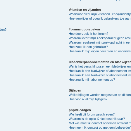
Vrienden en vijanden
Waarvoor dient mijn vrienden- en vijandenlij
Hoe verwijder of voeg ik gebruikers toe aan m
Forums doorzoeken
lden?
Hoe doorzoek ik het forum?
Waarom levert mijn zoekopdracht geen resu
Waarom resulteert mijn zoekopdracht in een
Hoe zoek ik een gebruiker?
Hoe kan ik mijn eigen berichten en onderw
Onderwerpabonnementen en bladwijzer
Wat is het verschil tussen een bladwijzer 
Hoe kan ik een bladwijzer of abonnement in
Hoe kan ik een bladwijzer of abonnement ins
Hoe zeg ik mijn abonnement op?
Bijlagen
Welke bijlagen worden toegestaan op dit fo
Hoe vind ik al mijn bijlagen?
phpBB vragen
Wie heeft dit forum geschreven?
Waarom is de optie X niet beschikbaar?
Met wie moet ik contact opnemen omtrent mis
Hoe neem ik contact op met een beheerder