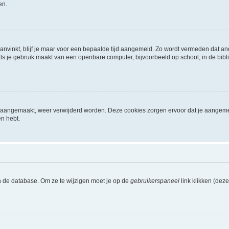
en.
aanvinkt, blijf je maar voor een bepaalde tijd aangemeld. Zo wordt vermeden dat a
ls je gebruik maakt van een openbare computer, bijvoorbeeld op school, in de biblio
ijn aangemaakt, weer verwijderd worden. Deze cookies zorgen ervoor dat je aangem
en hebt.
n de database. Om ze te wijzigen moet je op de
gebruikerspaneel
link klikken (dez