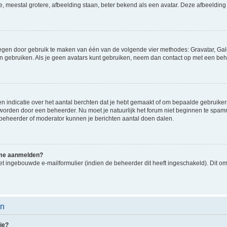
e, meestal grotere, afbeelding staan, beter bekend als een avatar. Deze afbeelding 
oegen door gebruik te maken van één van de volgende vier methodes: Gravatar, Gale
n gebruiken. Als je geen avatars kunt gebruiken, neem dan contact op met een beh
indicatie over het aantal berchten dat je hebt gemaakt of om bepaalde gebruikers 
d worden door een beheerder. Nu moet je natuurlijk het forum niet beginnen te sp
en beheerder of moderator kunnen je berichten aantal doen dalen.
k me aanmelden?
t ingebouwde e-mailformulier (indien de beheerder dit heeft ingeschakeld). Dit o
en
ie?