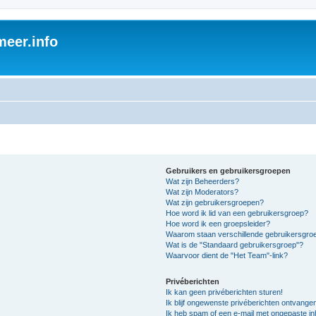
eer.info
Gebruikers en gebruikersgroepen
Wat zijn Beheerders?
Wat zijn Moderators?
Wat zijn gebruikersgroepen?
Hoe word ik lid van een gebruikersgroep?
Hoe word ik een groepsleider?
Waarom staan verschillende gebruikersgroe
Wat is de "Standaard gebruikersgroep"?
Waarvoor dient de "Het Team"-link?
Privéberichten
Ik kan geen privéberichten sturen!
Ik blijf ongewenste privéberichten ontvange
Ik heb spam of een e-mail met ongepaste i