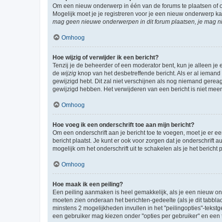
Om een nieuw onderwerp in één van de forums te plaatsen of 
Mogelijk moet je je registreren voor je een nieuw onderwerp k
mag geen nieuwe onderwerpen in dit forum plaatsen, je mag ni
Omhoog
Hoe wijzig of verwijder ik een bericht?
Tenzij je de beheerder of een moderator bent, kun je alleen je 
de
wijzig
knop van het desbetreffende bericht. Als er al iemand o
gewijzigd hebt. Dit zal niet verschijnen als nog niemand gere
gewijzigd hebben. Het verwijderen van een bericht is niet mee
Omhoog
Hoe voeg ik een onderschrift toe aan mijn bericht?
Om een onderschrift aan je bericht toe te voegen, moet je er ee
bericht plaatst. Je kunt er ook voor zorgen dat je onderschrift 
mogelijk om het onderschrift uit te schakelen als je het bericht p
Omhoog
Hoe maak ik een peiling?
Een peiling aanmaken is heel gemakkelijk, als je een nieuw ond
moeten zien onderaan het berichten-gedeelte (als je dit tabblad 
minstens 2 mogelijkheden invullen in het "peilingopties"-tekstg
een gebruiker mag kiezen onder "opties per gebruiker" en een ti