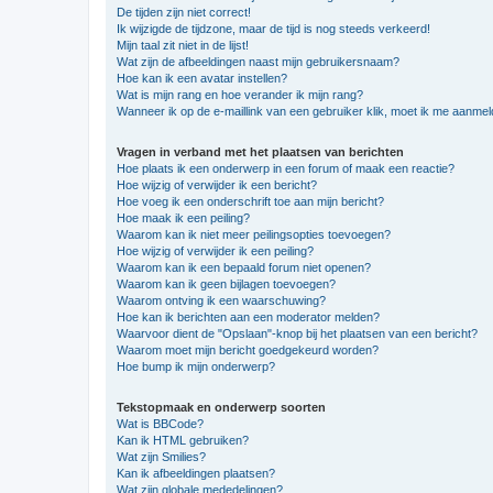
De tijden zijn niet correct!
Ik wijzigde de tijdzone, maar de tijd is nog steeds verkeerd!
Mijn taal zit niet in de lijst!
Wat zijn de afbeeldingen naast mijn gebruikersnaam?
Hoe kan ik een avatar instellen?
Wat is mijn rang en hoe verander ik mijn rang?
Wanneer ik op de e-maillink van een gebruiker klik, moet ik me aanme
Vragen in verband met het plaatsen van berichten
Hoe plaats ik een onderwerp in een forum of maak een reactie?
Hoe wijzig of verwijder ik een bericht?
Hoe voeg ik een onderschrift toe aan mijn bericht?
Hoe maak ik een peiling?
Waarom kan ik niet meer peilingsopties toevoegen?
Hoe wijzig of verwijder ik een peiling?
Waarom kan ik een bepaald forum niet openen?
Waarom kan ik geen bijlagen toevoegen?
Waarom ontving ik een waarschuwing?
Hoe kan ik berichten aan een moderator melden?
Waarvoor dient de "Opslaan"-knop bij het plaatsen van een bericht?
Waarom moet mijn bericht goedgekeurd worden?
Hoe bump ik mijn onderwerp?
Tekstopmaak en onderwerp soorten
Wat is BBCode?
Kan ik HTML gebruiken?
Wat zijn Smilies?
Kan ik afbeeldingen plaatsen?
Wat zijn globale mededelingen?