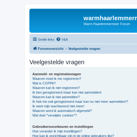
warmhaarlemmerm
Warm Haarlemmermeer Forum
Snelle links
V&A
Forumoverzicht
Veelgestelde vragen
Veelgestelde vragen
Aanmeld- en registratievragen
Waarom moet ik me registreren?
Wat is COPPA?
Waarom kan ik niet registreren?
Ik ben geregistreerd maar kan niet aanmelden!
Waarom kan ik niet aanmelden?
Ik heb me ooit geregistreerd maar kan nu niet meer aanmelden!?
Ik weet mijn wachtwoord niet meer!
Waarom word ik automatisch afgemeld?
Wat doet "verwijder cookies"?
Gebruikersvoorkeuren en instellingen
Hoe verander ik mijn instellingen?
Hoe kan ik onzichtbaar zijn in de online gebruikers lijst?