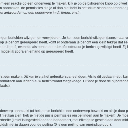
om een reactie op een onderwerp te maken, klik je op de bijhorende knop op ofwe
an aanmaken, de permissies die je al dan niet hebt in het forum staan onderaan de
et antwoorden op een onderwerp in dit forum, enz.
).
eigen berichten wijzigen en verwijderen. Je kunt een bericht wijzigen (soms maar voo
p je bericht gereageerd heeft, komt er onderaan je bericht een klein tekstje dat ze
ageerd heeft, evenmin als een beheerder of moderator je bericht gewijzigd heeft. 
r mogelijk zodra er iemand op gereageerd heeft.
rst één maken. Dit kun je via het gebruikerspaneel doen. Als je dit gedaan hebt, ku
automatisch aan ieder nieuw bericht wordt toegevoegd. Dit doe je door de bijhorende 
laatst).
erwerp aanmaakt (of het eerste bericht in een onderwerp bewerkt en als je daar pe
niet kan zien, heb je niet de juiste permissies om peilingen aan te maken). Je moet 
edeelte (limiet is ingesteld door de beheerder), met elke optie gescheiden door mi
jdslimiet in dagen voor de peiling (0 is een peiling van oneindige duur).