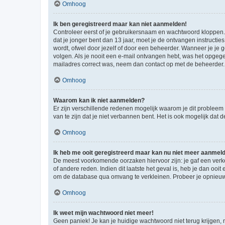
Omhoog
Ik ben geregistreerd maar kan niet aanmelden!
Controleer eerst of je gebruikersnaam en wachtwoord kloppen. I
dat je jonger bent dan 13 jaar, moet je de ontvangen instructi
wordt, ofwel door jezelf of door een beheerder. Wanneer je je 
volgen. Als je nooit een e-mail ontvangen hebt, was het opgege
mailadres correct was, neem dan contact op met de beheerder.
Omhoog
Waarom kan ik niet aanmelden?
Er zijn verschillende redenen mogelijk waarom je dit probleem
van te zijn dat je niet verbannen bent. Het is ook mogelijk dat
Omhoog
Ik heb me ooit geregistreerd maar kan nu niet meer aanmel
De meest voorkomende oorzaken hiervoor zijn: je gaf een verk
of andere reden. Indien dit laatste het geval is, heb je dan oo
om de database qua omvang te verkleinen. Probeer je opnieuw t
Omhoog
Ik weet mijn wachtwoord niet meer!
Geen paniek! Je kan je huidige wachtwoord niet terug krijgen,