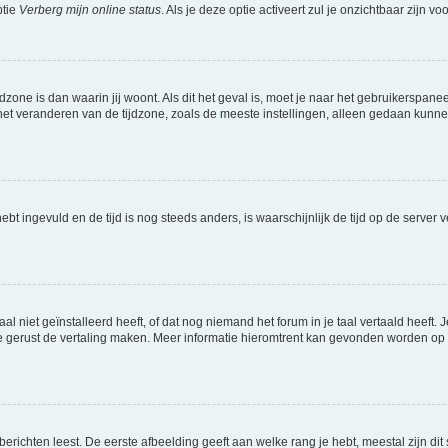
ptie
Verberg mijn online status
. Als je deze optie activeert zul je onzichtbaar zijn 
jdzone is dan waarin jij woont. Als dit het geval is, moet je naar het gebruikerspan
t veranderen van de tijdzone, zoals de meeste instellingen, alleen gedaan kunnen
 hebt ingevuld en de tijd is nog steeds anders, is waarschijnlijk de tijd op de serv
niet geïnstalleerd heeft, of dat nog niemand het forum in je taal vertaald heeft. Je
ag je gerust de vertaling maken. Meer informatie hieromtrent kan gevonden worden o
richten leest. De eerste afbeelding geeft aan welke rang je hebt, meestal zijn dit 