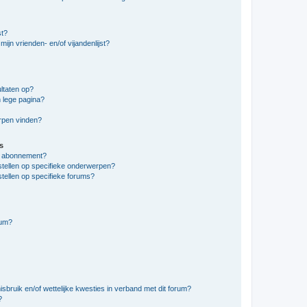
st?
ijn vrienden- en/of vijandenlijst?
ltaten op?
 lege pagina?
erpen vinden?
s
en abonnement?
stellen op specifieke onderwerpen?
tellen op specifieke forums?
rum?
bruik en/of wettelijke kwesties in verband met dit forum?
?