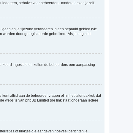
voor iedereen, behalve voor beheerders, moderators en jezelf.
eel gaan en je tijdzone veranderen in een bepaald gebied (vb:
 worden door geregistreerde gebruikers. Als je nog niet
er verkeerd ingesteld en zullen de beheerders een aanpassing
 kunt altijd aan de beheerder vragen of hij het talenpakket, dat
p de website van phpBB Limited (de link staat onderaan iedere
sterretjes of blokjes die aangeven hoeveel berichten je