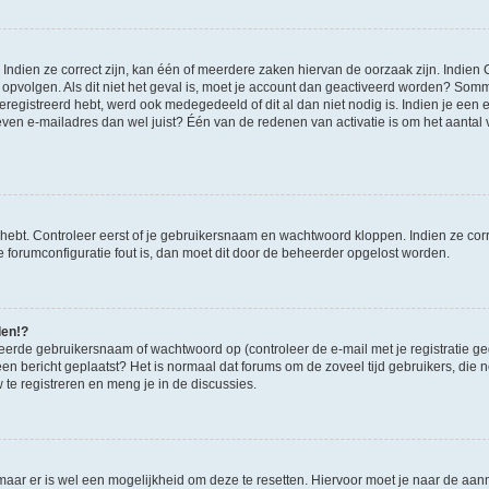
ndien ze correct zijn, kan één of meerdere zaken hiervan de oorzaak zijn. Indien C
es opvolgen. Als dit niet het geval is, moet je account dan geactiveerd worden? S
geregistreerd hebt, werd ook medegedeeld of dit al dan niet nodig is. Indien je een
ven e-mailadres dan wel juist? Één van de redenen van activatie is om het aantal va
 hebt. Controleer eerst of je gebruikersnaam en wachtwoord kloppen. Indien ze cor
 de forumconfiguratie fout is, dan moet dit door de beheerder opgelost worden.
den!?
eerde gebruikersnaam of wachtwoord op (controleer de e-mail met je registratie g
it een bericht geplaatst? Het is normaal dat forums om de zoveel tijd gebruikers, di
e registreren en meng je in de discussies.
 maar er is wel een mogelijkheid om deze te resetten. Hiervoor moet je naar de a