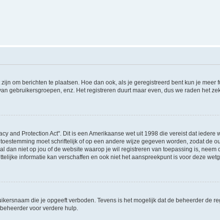
 zijn om berichten te plaatsen. Hoe dan ook, als je geregistreerd bent kun je meer
 van gebruikersgroepen, enz. Het registreren duurt maar even, dus we raden het ze
acy and Protection Act". Dit is een Amerikaanse wet uit 1998 die vereist dat ieder
 toestemming moet schriftelijk of op een andere wijze gegeven worden, zodat de 
et al dan niet op jou of de website waarop je wil registreren van toepassing is, nee
lijke informatie kan verschaffen en ook niet het aanspreekpunt is voor deze wetge
ikersnaam die je opgeeft verboden. Tevens is het mogelijk dat de beheerder de regi
beheerder voor verdere hulp.