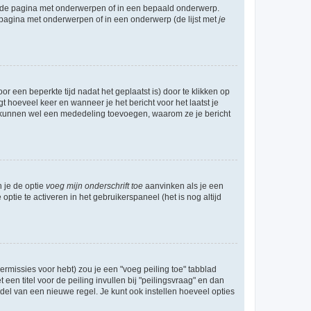
l de pagina met onderwerpen of in een bepaald onderwerp.
 pagina met onderwerpen of in een onderwerp (de lijst met
je
r een beperkte tijd nadat het geplaatst is) door te klikken op
gt hoeveel keer en wanneer je het bericht voor het laatst je
Zij kunnen wel een mededeling toevoegen, waarom ze je bericht
n je de optie
voeg mijn onderschrift toe
aanvinken als je een
optie te activeren in het gebruikerspaneel (het is nog altijd
rmissies voor hebt) zou je een "voeg peiling toe" tabblad
een titel voor de peiling invullen bij "peilingsvraag" en dan
ddel van een nieuwe regel. Je kunt ook instellen hoeveel opties