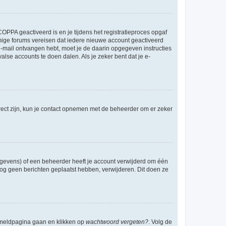
OPPA geactiveerd is en je tijdens het registratieproces opgaf
ommige forums vereisen dat iedere nieuwe account geactiveerd
 e-mail ontvangen hebt, moet je de daarin opgegeven instructies
lse accounts te doen dalen. Als je zeker bent dat je e-
rect zijn, kun je contact opnemen met de beheerder om er zeker
egevens) of een beheerder heeft je account verwijderd om één
e nog geen berichten geplaatst hebben, verwijderen. Dit doen ze
anmeldpagina gaan en klikken op
wachtwoord vergeten?
. Volg de