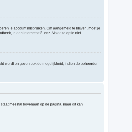
nderen je account misbruiken. Om aangemeld te blijven, moet je
theek, in een internetcafé, enz. Als deze optie niet
eld wordt en geven ook de mogelijkheid, indien de beheerder
e staat meestal bovenaan op de pagina, maar dit kan