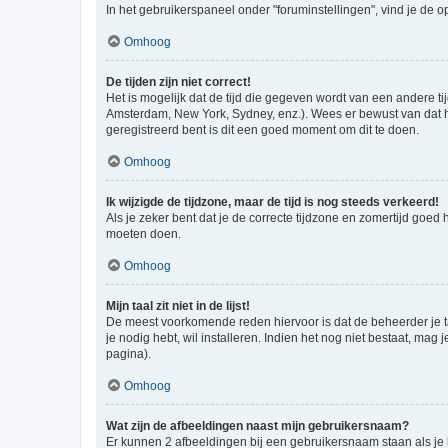
In het gebruikerspaneel onder "foruminstellingen", vind je de o
Omhoog
De tijden zijn niet correct!
Het is mogelijk dat de tijd die gegeven wordt van een andere ti
Amsterdam, New York, Sydney, enz.). Wees er bewust van dat he
geregistreerd bent is dit een goed moment om dit te doen.
Omhoog
Ik wijzigde de tijdzone, maar de tijd is nog steeds verkeerd!
Als je zeker bent dat je de correcte tijdzone en zomertijd goed
moeten doen.
Omhoog
Mijn taal zit niet in de lijst!
De meest voorkomende reden hiervoor is dat de beheerder je taal 
je nodig hebt, wil installeren. Indien het nog niet bestaat, m
pagina).
Omhoog
Wat zijn de afbeeldingen naast mijn gebruikersnaam?
Er kunnen 2 afbeeldingen bij een gebruikersnaam staan als je be