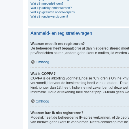
Wat zijn mededelingen?
Wat zijn sticky onderwerpen?
Wat zijn gesloten onderwerpen?
Wat zijn onderwerpiconen?
Aanmeld- en registratievragen
Waarom moet ik me registreren?
De beheerder heeft bepaalt of je al dan niet geregistreerd moet
privéberichten sturen, andere gebruikers e-mailen, lid worden
Omhoog
Wat is COPPA?
COPPA is de afkorting voor het Engelse "Children’s Online Priv
verzamelt, hiervoor de toestemming heeft van de ouders. Deze
kind, jonger dan 13, heeft. Indien je niet zeker bent of deze w
informatie. Houd er rekening mee dat het phpBB-team geen wette
Omhoog
Waarom kan ik niet registreren?
Mogelijk heeft de beheerder je IP-adres verbannen, of de gebru
van nieuwe gebruikers te voorkomen. Neem contact op met de 