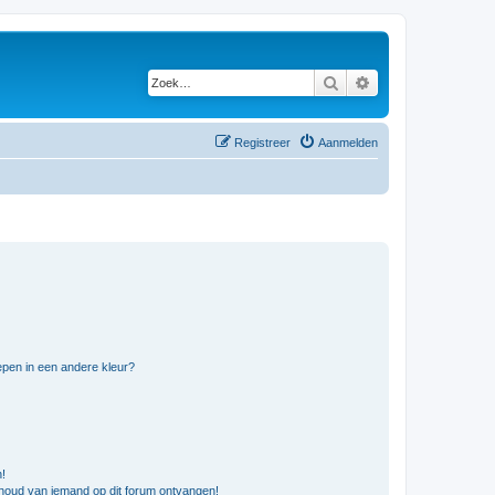
Zoek
Uitgebreid zoeken
Registreer
Aanmelden
pen in een andere kleur?
n!
nhoud van iemand op dit forum ontvangen!