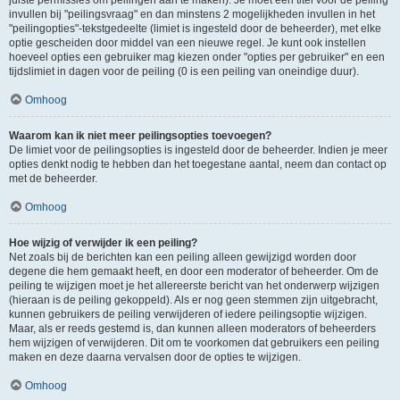
juiste permissies om peilingen aan te maken). Je moet een titel voor de peiling
invullen bij "peilingsvraag" en dan minstens 2 mogelijkheden invullen in het
"peilingopties"-tekstgedeelte (limiet is ingesteld door de beheerder), met elke
optie gescheiden door middel van een nieuwe regel. Je kunt ook instellen
hoeveel opties een gebruiker mag kiezen onder "opties per gebruiker" en een
tijdslimiet in dagen voor de peiling (0 is een peiling van oneindige duur).
Omhoog
Waarom kan ik niet meer peilingsopties toevoegen?
De limiet voor de peilingsopties is ingesteld door de beheerder. Indien je meer
opties denkt nodig te hebben dan het toegestane aantal, neem dan contact op
met de beheerder.
Omhoog
Hoe wijzig of verwijder ik een peiling?
Net zoals bij de berichten kan een peiling alleen gewijzigd worden door
degene die hem gemaakt heeft, en door een moderator of beheerder. Om de
peiling te wijzigen moet je het allereerste bericht van het onderwerp wijzigen
(hieraan is de peiling gekoppeld). Als er nog geen stemmen zijn uitgebracht,
kunnen gebruikers de peiling verwijderen of iedere peilingsoptie wijzigen.
Maar, als er reeds gestemd is, dan kunnen alleen moderators of beheerders
hem wijzigen of verwijderen. Dit om te voorkomen dat gebruikers een peiling
maken en deze daarna vervalsen door de opties te wijzigen.
Omhoog