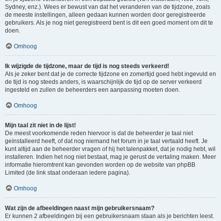
Sydney, enz.). Wees er bewust van dat het veranderen van de tijdzone, zoals
de meeste instellingen, alleen gedaan kunnen worden door geregistreerde
gebruikers. Als je nog niet geregistreerd bent is dit een goed moment om dit te
doen.
Omhoog
Ik wijzigde de tijdzone, maar de tijd is nog steeds verkeerd!
Als je zeker bent dat je de correcte tijdzone en zomertijd goed hebt ingevuld en
de tijd is nog steeds anders, is waarschijnlijk de tijd op de server verkeerd
ingesteld en zullen de beheerders een aanpassing moeten doen.
Omhoog
Mijn taal zit niet in de lijst!
De meest voorkomende reden hiervoor is dat de beheerder je taal niet
geïnstalleerd heeft, of dat nog niemand het forum in je taal vertaald heeft. Je
kunt altijd aan de beheerder vragen of hij het talenpakket, dat je nodig hebt, wil
installeren. Indien het nog niet bestaat, mag je gerust de vertaling maken. Meer
informatie hieromtrent kan gevonden worden op de website van phpBB
Limited (de link staat onderaan iedere pagina).
Omhoog
Wat zijn de afbeeldingen naast mijn gebruikersnaam?
Er kunnen 2 afbeeldingen bij een gebruikersnaam staan als je berichten leest.