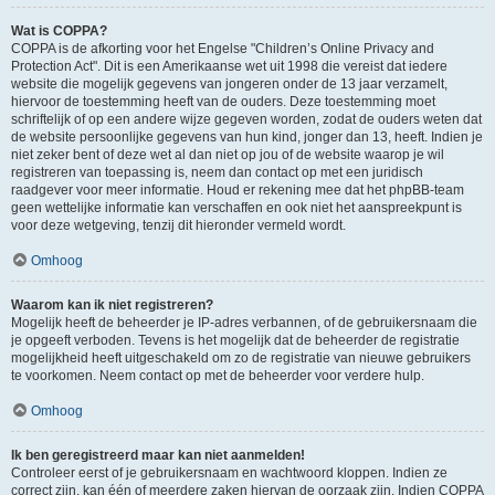
Wat is COPPA?
COPPA is de afkorting voor het Engelse "Children’s Online Privacy and
Protection Act". Dit is een Amerikaanse wet uit 1998 die vereist dat iedere
website die mogelijk gegevens van jongeren onder de 13 jaar verzamelt,
hiervoor de toestemming heeft van de ouders. Deze toestemming moet
schriftelijk of op een andere wijze gegeven worden, zodat de ouders weten dat
de website persoonlijke gegevens van hun kind, jonger dan 13, heeft. Indien je
niet zeker bent of deze wet al dan niet op jou of de website waarop je wil
registreren van toepassing is, neem dan contact op met een juridisch
raadgever voor meer informatie. Houd er rekening mee dat het phpBB-team
geen wettelijke informatie kan verschaffen en ook niet het aanspreekpunt is
voor deze wetgeving, tenzij dit hieronder vermeld wordt.
Omhoog
Waarom kan ik niet registreren?
Mogelijk heeft de beheerder je IP-adres verbannen, of de gebruikersnaam die
je opgeeft verboden. Tevens is het mogelijk dat de beheerder de registratie
mogelijkheid heeft uitgeschakeld om zo de registratie van nieuwe gebruikers
te voorkomen. Neem contact op met de beheerder voor verdere hulp.
Omhoog
Ik ben geregistreerd maar kan niet aanmelden!
Controleer eerst of je gebruikersnaam en wachtwoord kloppen. Indien ze
correct zijn, kan één of meerdere zaken hiervan de oorzaak zijn. Indien COPPA