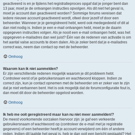
geactiveerd is en je tijdens het registratieproces opgaf dat je jonger bent dan
13 jaar, moet je de ontvangen instructies opvolgen. Als dit niet het geval is,
moet je account dan geactiveerd worden? Sommige forums vereisen dat
iedere nieuwe account geactiveerd wordt, ofwel door jezelf of door een
beheerder. Wanneer je je geregistreerd hebt, werd ook medegedeeld of dit al
dan niet nodig is. Indien je een e-mail ontvangen hebt, moet je de daarin
opgegeven instructies volgen. Als je nooit een e-mail ontvangen hebt, was het
opgegeven e-mailadres dan wel juist? Één van de redenen van activatie is om
het aantal valse accounts te doen dalen. Als je zeker bent dat je e-mailadres
correct was, neem dan contact op met de beheerder.
Omhoog
Waarom kan ik niet aanmelden?
Er zijn verschillende redenen mogelijk waarom je dit probleem hebt.
Controleer eerst of je gebruikersnaam en wachtwoord kloppen. Indien ze
correct zijn, kun je contact opnemen met de beheerder om er zeker van te zijn
dat je niet verbannen bent. Het is ook mogelijk dat de forumconfiguratie fout is,
dan moet dit door de beheerder opgelost worden.
Omhoog
Ik heb me ooit geregistreerd maar kan nu niet meer aanmelden!?
De meest voorkomende oorzaken hiervoor zijn: je gaf een verkeerde
gebruikersnaam of wachtwoord op (controleer de e-mail met je registratie
gegevens) of een beheerder heeft je account verwijderd om één of andere
reden. Indien dit laatste het geval is, heb je dan ooit een bericht geplaatst? Het