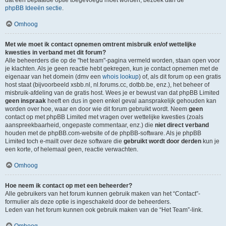
dat een bepaalde optie toegevoegd moet worden, bezoek dan de
phpBB Ideeën sectie
.
Omhoog
Met wie moet ik contact opnemen omtrent misbruik en/of wettelijke
kwesties in verband met dit forum?
Alle beheerders die op de "het team"-pagina vermeld worden, staan open voor
je klachten. Als je geen reactie hebt gekregen, kun je contact opnemen met de
eigenaar van het domein (dmv een
whois lookup
) of, als dit forum op een gratis
host staat (bijvoorbeeld xsbb.nl, nl.forums.cc, dotbb.be, enz.), het beheer of
misbruik-afdeling van de gratis host. Wees je er bewust van dat phpBB Limited
geen inspraak
heeft en dus in geen enkel geval aansprakelijk gehouden kan
worden over hoe, waar en door wie dit forum gebruikt wordt. Neem
geen
contact op met phpBB Limited met vragen over wettelijke kwesties (zoals
aanspreekbaarheid, ongepaste commentaar, enz.) die
niet direct verband
houden met de phpBB.com-website of de phpBB-software. Als je phpBB
Limited toch e-mailt over deze software die
gebruikt wordt door derden
kun je
een korte, of helemaal geen, reactie verwachten.
Omhoog
Hoe neem ik contact op met een beheerder?
Alle gebruikers van het forum kunnen gebruik maken van het “Contact”-
formulier als deze optie is ingeschakeld door de beheerders.
Leden van het forum kunnen ook gebruik maken van de “Het Team”-link.