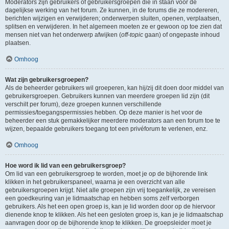
Moderators zijn gebruikers of gebruikersgroepen die in staan voor de
dagelijkse werking van het forum. Ze kunnen, in de forums die ze modereren,
berichten wijzigen en verwijderen; onderwerpen sluiten, openen, verplaatsen,
splitsen en verwijderen. In het algemeen moeten ze er gewoon op toe zien dat
mensen niet van het onderwerp afwijken (
off-topic
gaan) of ongepaste inhoud
plaatsen.
Omhoog
Wat zijn gebruikersgroepen?
Als de beheerder gebruikers wil groeperen, kan hij/zij dit doen door middel van
gebruikersgroepen. Gebruikers kunnen van meerdere groepen lid zijn (dit
verschilt per forum), deze groepen kunnen verschillende
permissies/toegangspermissies hebben. Op deze manier is het voor de
beheerder een stuk gemakkelijker meerdere moderators aan een forum toe te
wijzen, bepaalde gebruikers toegang tot een privéforum te verlenen, enz.
Omhoog
Hoe word ik lid van een gebruikersgroep?
Om lid van een gebruikersgroep te worden, moet je op de bijhorende link
klikken in het gebruikerspaneel, waarna je een overzicht van alle
gebruikersgroepen krijgt. Niet alle groepen zijn vrij toegankelijk, ze vereisen
een goedkeuring van je lidmaatschap en hebben soms zelf verborgen
gebruikers. Als het een open groep is, kan je lid worden door op de hiervoor
dienende knop te klikken. Als het een gesloten groep is, kan je je lidmaatschap
aanvragen door op de bijhorende knop te klikken. De groepsleider moet je