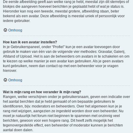
De eerste afbeelding geeft aan welke rang je hebt, meestal zijn dit sterretjes of
blokjes die aangeven hoeveel berichten je geplaatst hebt of wat je status is.
Hieronder kan nog een tweede, meestal grotere, afbeelding staan, beter
bekend als een avatar. Deze afbeelding is meestal uniek of persoonlijk voor
iedere gebruiker.
Omhoog
Hoe kan ik een avatar instellen?
In je Gebruikerspaneel, onder “Profiel” kun je een avatar toevoegen door
gebruik te maken van één van de volgende vier methodes: Gravatar, Galerij,
Afstand of Upload. Het is aan de beheerders om avatars in te schakelen en om
te kiezen op welke manier je een avatar kan gebruiken. Als je geen avatars
kunt gebruiken, neem dan contact op met een beheerder voor je vragen
hierover.
Omhoog
Wat is mijn rang en hoe verander ik mijn rang?
Rangen, welke verschijnen onder je gebruikersnaam, geven een indicatie over
het aantal berchten dat je hebt gemaakt of om bepaalde gebruikers te
identificeren, bijv. moderators en beheerders. Over het algemeen kun je je
rang niet wijzigen, aangezien ze ingesteld worden door een beheerder. Nu
moet je natuurlijk het forum niet beginnen te spammen met onzinnig veel
berichten, gewoon voor een hogere rang. Dit heeft zelfs mogelijk het
tegenovergestelde effect, een beheerder of moderator kunnen je berichten
aantal doen dalen.