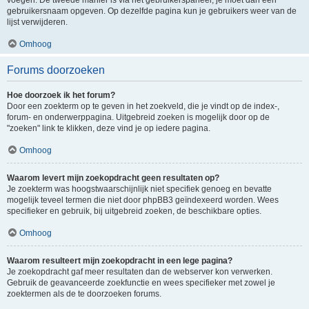
voegen. De tweede manier is via het gebruikerspaneel, je moet dan een
gebruikersnaam opgeven. Op dezelfde pagina kun je gebruikers weer van de
lijst verwijderen.
Omhoog
Forums doorzoeken
Hoe doorzoek ik het forum?
Door een zoekterm op te geven in het zoekveld, die je vindt op de index-,
forum- en onderwerppagina. Uitgebreid zoeken is mogelijk door op de
"zoeken" link te klikken, deze vind je op iedere pagina.
Omhoog
Waarom levert mijn zoekopdracht geen resultaten op?
Je zoekterm was hoogstwaarschijnlijk niet specifiek genoeg en bevatte
mogelijk teveel termen die niet door phpBB3 geïndexeerd worden. Wees
specifieker en gebruik, bij uitgebreid zoeken, de beschikbare opties.
Omhoog
Waarom resulteert mijn zoekopdracht in een lege pagina?
Je zoekopdracht gaf meer resultaten dan de webserver kon verwerken.
Gebruik de geavanceerde zoekfunctie en wees specifieker met zowel je
zoektermen als de te doorzoeken forums.