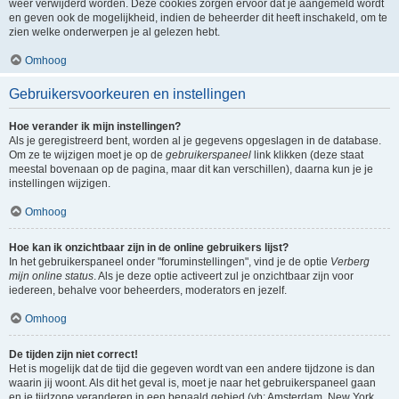
weer verwijderd worden. Deze cookies zorgen ervoor dat je aangemeld wordt
en geven ook de mogelijkheid, indien de beheerder dit heeft inschakeld, om te
zien welke onderwerpen je al gelezen hebt.
Omhoog
Gebruikersvoorkeuren en instellingen
Hoe verander ik mijn instellingen?
Als je geregistreerd bent, worden al je gegevens opgeslagen in de database.
Om ze te wijzigen moet je op de
gebruikerspaneel
link klikken (deze staat
meestal bovenaan op de pagina, maar dit kan verschillen), daarna kun je je
instellingen wijzigen.
Omhoog
Hoe kan ik onzichtbaar zijn in de online gebruikers lijst?
In het gebruikerspaneel onder "foruminstellingen", vind je de optie
Verberg
mijn online status
. Als je deze optie activeert zul je onzichtbaar zijn voor
iedereen, behalve voor beheerders, moderators en jezelf.
Omhoog
De tijden zijn niet correct!
Het is mogelijk dat de tijd die gegeven wordt van een andere tijdzone is dan
waarin jij woont. Als dit het geval is, moet je naar het gebruikerspaneel gaan
en je tijdzone veranderen in een bepaald gebied (vb: Amsterdam, New York,