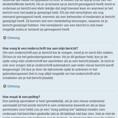
beperkte tijd nadat het geplaatst is) door te klikken op de
wijzig
knop van het
desbetreffende bericht. Als er al iemand op je bericht gereageerd heeft, komt er
onderaan je bericht een klein tekstje dat zegt hoeveel keer en wanneer je het
bericht voor het laatst je gewijzigd hebt. Dit zal niet verschijnen als nog
niemand gereageerd heeft, evenmin als een beheerder of moderator je bericht
gewijzigd heeft. Zij kunnen wel een mededeling toevoegen, waarom ze je
bericht gewijzigd hebben. Het verwijderen van een bericht is niet meer
mogelijk zodra er iemand op gereageerd heeft.
Omhoog
Hoe voeg ik een onderschrift toe aan mijn bericht?
Om een onderschrift aan je bericht toe te voegen, moet je er eerst één maken.
Dit kun je via het gebruikerspaneel doen. Als je dit gedaan hebt, kun je de
optie
voeg mijn onderschrift toe
aanvinken als je een bericht plaatst. Je kunt er
ook voor zorgen dat je onderschrift automatisch aan ieder nieuw bericht wordt
toegevoegd. Dit doe je door de bijhorende optie te activeren in het
gebruikerspaneel (het is nog altijd mogelijk om het onderschrift uit te
schakelen als je het bericht plaatst).
Omhoog
Hoe maak ik een peiling?
Een peiling aanmaken is heel gemakkelijk, als je een nieuw onderwerp
aanmaakt (of het eerste bericht in een onderwerp bewerkt en als je daar
permissies voor hebt) zou je een "voeg peiling toe" tabblad moeten zien
onderaan het berichten-gedeelte (als je dit tabblad niet kan zien, heb je niet de