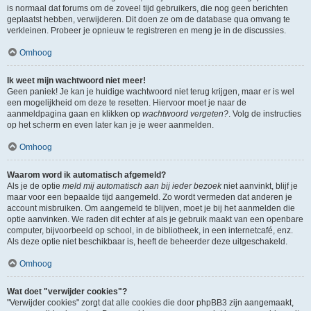
is normaal dat forums om de zoveel tijd gebruikers, die nog geen berichten
geplaatst hebben, verwijderen. Dit doen ze om de database qua omvang te
verkleinen. Probeer je opnieuw te registreren en meng je in de discussies.
Omhoog
Ik weet mijn wachtwoord niet meer!
Geen paniek! Je kan je huidige wachtwoord niet terug krijgen, maar er is wel
een mogelijkheid om deze te resetten. Hiervoor moet je naar de
aanmeldpagina gaan en klikken op
wachtwoord vergeten?
. Volg de instructies
op het scherm en even later kan je je weer aanmelden.
Omhoog
Waarom word ik automatisch afgemeld?
Als je de optie
meld mij automatisch aan bij ieder bezoek
niet aanvinkt, blijf je
maar voor een bepaalde tijd aangemeld. Zo wordt vermeden dat anderen je
account misbruiken. Om aangemeld te blijven, moet je bij het aanmelden die
optie aanvinken. We raden dit echter af als je gebruik maakt van een openbare
computer, bijvoorbeeld op school, in de bibliotheek, in een internetcafé, enz.
Als deze optie niet beschikbaar is, heeft de beheerder deze uitgeschakeld.
Omhoog
Wat doet "verwijder cookies"?
"Verwijder cookies" zorgt dat alle cookies die door phpBB3 zijn aangemaakt,