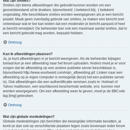
Wat zijn Smilies?
Smilies zijn kleine afbeeldingen die gebruikt kunnen worden om een
gevoelstoestand uit te drukken, bijvoorbeeld :) betekent blij, :( betekent
ongelukkig. Alle beschikbare smilies worden weergegeven als je een bericht
plaatst. Maak geen overdadig gebruik van smilies, ze maken een bericht snel
onleesbaar wat er toe kan leiden dat een moderator je bericht aanpast of heel
je bericht verwijdert. De beheerder kan ook een maximaal aantal smilies, dat in
een bericht gebruikt mag worden, bepaald hebben.
Omhoog
Kan ik afbeeldingen plaatsen?
Ja, je kunt afbeeldingen in je bericht weergeven. Als de beheerder bijlagen
toelaat kun je een afbeelding naar het forum uploaden. Anders moet je er voor
zorgen dat de afbeelding op een andere publieke server beschikbaar is,
bijvoorbeeld http://www.voorbeeld.com/mijn_afbeelding.gif. Linken naar een
afbeelding op je eigen computer is onmogelijk (tenzij het een publieke server
is). Ook afbeeldingen die een authentificatie vereisen zoals in: Hotmail of
Yahoo mailboxen, een wachtwoord beschermde website, enz. kunnen niet
worden weergegeven. Om een afbeelding weer te geven, moet je de BBCode
tag [img] gebruiken.
Omhoog
Wat zijn globale mededelingen?
Globale mededelingen zijn berichten die belangrijke informatie bevatten, je
komt ze dan ook op verschillende plaatsen tegen zoals bovenaan ieder forum