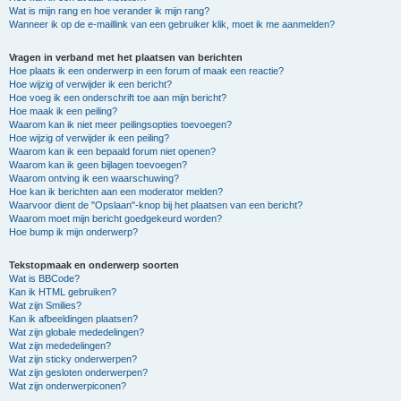
Wat is mijn rang en hoe verander ik mijn rang?
Wanneer ik op de e-maillink van een gebruiker klik, moet ik me aanmelden?
Vragen in verband met het plaatsen van berichten
Hoe plaats ik een onderwerp in een forum of maak een reactie?
Hoe wijzig of verwijder ik een bericht?
Hoe voeg ik een onderschrift toe aan mijn bericht?
Hoe maak ik een peiling?
Waarom kan ik niet meer peilingsopties toevoegen?
Hoe wijzig of verwijder ik een peiling?
Waarom kan ik een bepaald forum niet openen?
Waarom kan ik geen bijlagen toevoegen?
Waarom ontving ik een waarschuwing?
Hoe kan ik berichten aan een moderator melden?
Waarvoor dient de "Opslaan"-knop bij het plaatsen van een bericht?
Waarom moet mijn bericht goedgekeurd worden?
Hoe bump ik mijn onderwerp?
Tekstopmaak en onderwerp soorten
Wat is BBCode?
Kan ik HTML gebruiken?
Wat zijn Smilies?
Kan ik afbeeldingen plaatsen?
Wat zijn globale mededelingen?
Wat zijn mededelingen?
Wat zijn sticky onderwerpen?
Wat zijn gesloten onderwerpen?
Wat zijn onderwerpiconen?