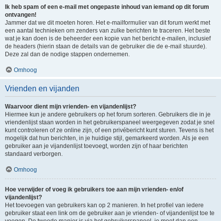
Ik heb spam of een e-mail met ongepaste inhoud van iemand op dit forum
ontvangen!
Jammer dat we dit moeten horen. Het e-mailformulier van dit forum werkt met
een aantal technieken om zenders van zulke berichten te traceren. Het beste
wat je kan doen is de beheerder een kopie van het bericht e-mailen, inclusief
de headers (hierin staan de details van de gebruiker die de e-mail stuurde).
Deze zal dan de nodige stappen ondernemen.
Omhoog
Vrienden en vijanden
Waarvoor dient mijn vrienden- en vijandenlijst?
Hiermee kun je andere gebruikers op het forum sorteren. Gebruikers die in je
vriendenlijst staan worden in het gebruikerspaneel weergegeven zodat je snel
kunt controleren of ze online zijn, of een privébericht kunt sturen. Tevens is het
mogelijk dat hun berichten, in je huidige stijl, gemarkeerd worden. Als je een
gebruiker aan je vijandenlijst toevoegt, worden zijn of haar berichten
standaard verborgen.
Omhoog
Hoe verwijder of voeg ik gebruikers toe aan mijn vrienden- en/of
vijandenlijst?
Het toevoegen van gebruikers kan op 2 manieren. In het profiel van iedere
gebruiker staat een link om de gebruiker aan je vrienden- of vijandenlijst toe te