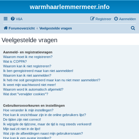
warmhaarlemmermeer.info
V&A
Registreer
Aanmelden
Z
Forumoverzicht
Veelgestelde vragen
o
Veelgestelde vragen
e
k
Aanmeld- en registratievragen
Waarom moet ik me registreren?
Wat is COPPA?
Waarom kan ik niet registreren?
Ik ben geregistreerd maar kan niet aanmelden!
Waarom kan ik niet aanmelden?
Ik heb me ooit geregistreerd maar kan nu niet meer aanmelden!?
Ik weet mijn wachtwoord niet meer!
Waarom word ik automatisch afgemeld?
Wat doet "verwijder cookies"?
Gebruikersvoorkeuren en instellingen
Hoe verander ik mijn instellingen?
Hoe kan ik onzichtbaar zijn in de online gebruikers lijst?
De tijden zijn niet correct!
Ik wijzigde de tijdzone, maar de tijd is nog steeds verkeerd!
Mijn taal zit niet in de lijst!
Wat zijn de afbeeldingen naast mijn gebruikersnaam?
Hoe kan ik een avatar instellen?