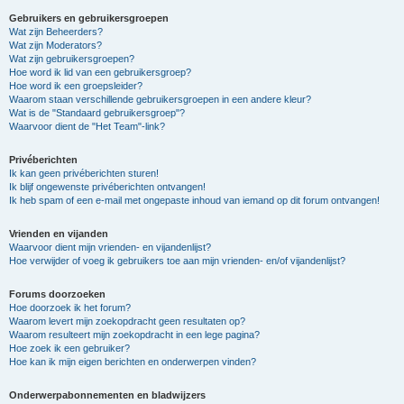
Gebruikers en gebruikersgroepen
Wat zijn Beheerders?
Wat zijn Moderators?
Wat zijn gebruikersgroepen?
Hoe word ik lid van een gebruikersgroep?
Hoe word ik een groepsleider?
Waarom staan verschillende gebruikersgroepen in een andere kleur?
Wat is de "Standaard gebruikersgroep"?
Waarvoor dient de "Het Team"-link?
Privéberichten
Ik kan geen privéberichten sturen!
Ik blijf ongewenste privéberichten ontvangen!
Ik heb spam of een e-mail met ongepaste inhoud van iemand op dit forum ontvangen!
Vrienden en vijanden
Waarvoor dient mijn vrienden- en vijandenlijst?
Hoe verwijder of voeg ik gebruikers toe aan mijn vrienden- en/of vijandenlijst?
Forums doorzoeken
Hoe doorzoek ik het forum?
Waarom levert mijn zoekopdracht geen resultaten op?
Waarom resulteert mijn zoekopdracht in een lege pagina?
Hoe zoek ik een gebruiker?
Hoe kan ik mijn eigen berichten en onderwerpen vinden?
Onderwerpabonnementen en bladwijzers