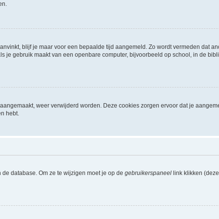
en.
aanvinkt, blijf je maar voor een bepaalde tijd aangemeld. Zo wordt vermeden dat a
ls je gebruik maakt van een openbare computer, bijvoorbeeld op school, in de biblio
ijn aangemaakt, weer verwijderd worden. Deze cookies zorgen ervoor dat je aangem
en hebt.
n de database. Om ze te wijzigen moet je op de
gebruikerspaneel
link klikken (dez