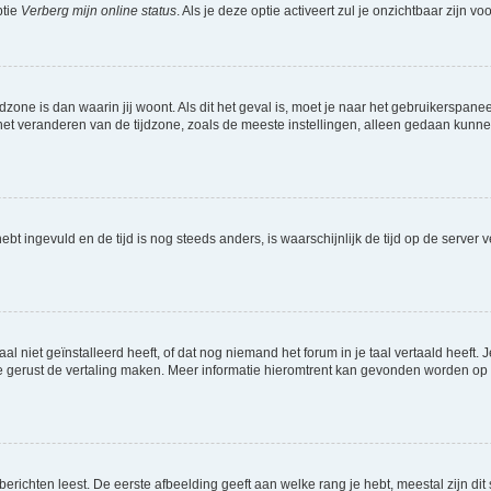
ptie
Verberg mijn online status
. Als je deze optie activeert zul je onzichtbaar zijn 
jdzone is dan waarin jij woont. Als dit het geval is, moet je naar het gebruikerspan
t veranderen van de tijdzone, zoals de meeste instellingen, alleen gedaan kunnen
 hebt ingevuld en de tijd is nog steeds anders, is waarschijnlijk de tijd op de serv
niet geïnstalleerd heeft, of dat nog niemand het forum in je taal vertaald heeft. Je
ag je gerust de vertaling maken. Meer informatie hieromtrent kan gevonden worden o
richten leest. De eerste afbeelding geeft aan welke rang je hebt, meestal zijn dit 