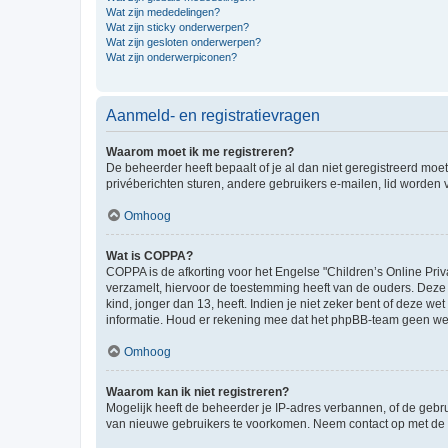
Wat zijn mededelingen?
Wat zijn sticky onderwerpen?
Wat zijn gesloten onderwerpen?
Wat zijn onderwerpiconen?
Aanmeld- en registratievragen
Waarom moet ik me registreren?
De beheerder heeft bepaalt of je al dan niet geregistreerd moet
privéberichten sturen, andere gebruikers e-mailen, lid worden
Omhoog
Wat is COPPA?
COPPA is de afkorting voor het Engelse "Children’s Online Priv
verzamelt, hiervoor de toestemming heeft van de ouders. Deze
kind, jonger dan 13, heeft. Indien je niet zeker bent of deze w
informatie. Houd er rekening mee dat het phpBB-team geen wette
Omhoog
Waarom kan ik niet registreren?
Mogelijk heeft de beheerder je IP-adres verbannen, of de gebru
van nieuwe gebruikers te voorkomen. Neem contact op met de 