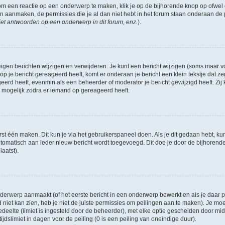
om een reactie op een onderwerp te maken, klik je op de bijhorende knop op ofwe
an aanmaken, de permissies die je al dan niet hebt in het forum staan onderaan de
et antwoorden op een onderwerp in dit forum, enz.
).
eigen berichten wijzigen en verwijderen. Je kunt een bericht wijzigen (soms maar voo
p je bericht gereageerd heeft, komt er onderaan je bericht een klein tekstje dat ze
ageerd heeft, evenmin als een beheerder of moderator je bericht gewijzigd heeft. 
r mogelijk zodra er iemand op gereageerd heeft.
rst één maken. Dit kun je via het gebruikerspaneel doen. Als je dit gedaan hebt, ku
automatisch aan ieder nieuw bericht wordt toegevoegd. Dit doe je door de bijhorende 
laatst).
erwerp aanmaakt (of het eerste bericht in een onderwerp bewerkt en als je daar pe
niet kan zien, heb je niet de juiste permissies om peilingen aan te maken). Je moet 
edeelte (limiet is ingesteld door de beheerder), met elke optie gescheiden door mi
jdslimiet in dagen voor de peiling (0 is een peiling van oneindige duur).