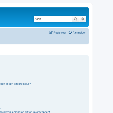
Zoek
Uitgebreid zoeken
Registreer
Aanmelden
pen in een andere kleur?
n!
nhoud van iemand op dit forum ontvangen!