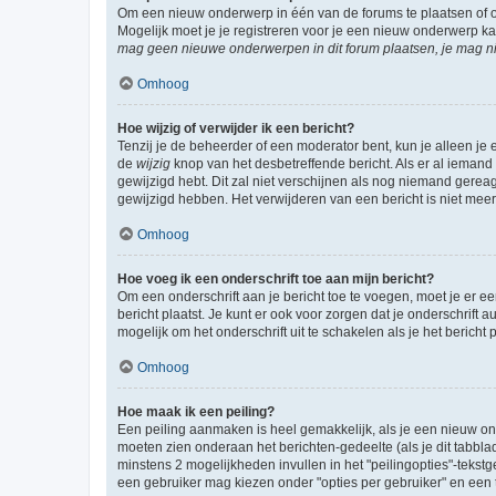
Om een nieuw onderwerp in één van de forums te plaatsen of 
Mogelijk moet je je registreren voor je een nieuw onderwerp k
mag geen nieuwe onderwerpen in dit forum plaatsen, je mag ni
Omhoog
Hoe wijzig of verwijder ik een bericht?
Tenzij je de beheerder of een moderator bent, kun je alleen je 
de
wijzig
knop van het desbetreffende bericht. Als er al iemand o
gewijzigd hebt. Dit zal niet verschijnen als nog niemand gere
gewijzigd hebben. Het verwijderen van een bericht is niet mee
Omhoog
Hoe voeg ik een onderschrift toe aan mijn bericht?
Om een onderschrift aan je bericht toe te voegen, moet je er ee
bericht plaatst. Je kunt er ook voor zorgen dat je onderschrift 
mogelijk om het onderschrift uit te schakelen als je het bericht p
Omhoog
Hoe maak ik een peiling?
Een peiling aanmaken is heel gemakkelijk, als je een nieuw ond
moeten zien onderaan het berichten-gedeelte (als je dit tabblad 
minstens 2 mogelijkheden invullen in het "peilingopties"-tekstg
een gebruiker mag kiezen onder "opties per gebruiker" en een ti