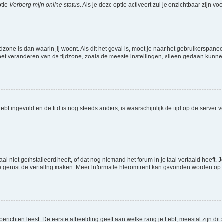
ptie
Verberg mijn online status
. Als je deze optie activeert zul je onzichtbaar zijn 
jdzone is dan waarin jij woont. Als dit het geval is, moet je naar het gebruikerspan
t veranderen van de tijdzone, zoals de meeste instellingen, alleen gedaan kunnen
 hebt ingevuld en de tijd is nog steeds anders, is waarschijnlijk de tijd op de serv
niet geïnstalleerd heeft, of dat nog niemand het forum in je taal vertaald heeft. Je
ag je gerust de vertaling maken. Meer informatie hieromtrent kan gevonden worden o
richten leest. De eerste afbeelding geeft aan welke rang je hebt, meestal zijn dit 