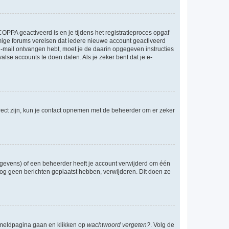
OPPA geactiveerd is en je tijdens het registratieproces opgaf
ommige forums vereisen dat iedere nieuwe account geactiveerd
 e-mail ontvangen hebt, moet je de daarin opgegeven instructies
lse accounts te doen dalen. Als je zeker bent dat je e-
rect zijn, kun je contact opnemen met de beheerder om er zeker
egevens) of een beheerder heeft je account verwijderd om één
e nog geen berichten geplaatst hebben, verwijderen. Dit doen ze
anmeldpagina gaan en klikken op
wachtwoord vergeten?
. Volg de