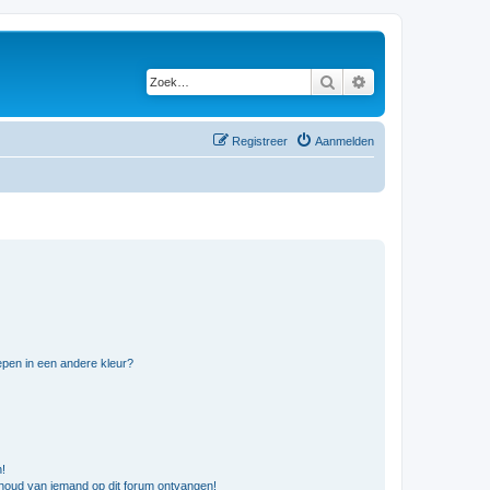
Zoek
Uitgebreid zoeken
Registreer
Aanmelden
pen in een andere kleur?
n!
nhoud van iemand op dit forum ontvangen!