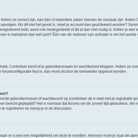
ndien ze correct zijn, kan één of meerdere zaken hiervan de oorzaak zijn. Indien C
es opvolgen. Als dit niet het geval is, moet je account dan geactiveerd worden? S
geregistreerd hebt, werd ook medegedeeld of dit al dan niet nodig is. Indien je een
ven e-mailadres dan wel juist? Één van de redenen van activatie is om het aantal va
 hebt. Controleer eerst of je gebruikersnaam en wachtwoord kloppen. Indien ze cor
 de forumconfiguratie fout is, dan moet dit door de beheerder opgelost worden.
den!?
eerde gebruikersnaam of wachtwoord op (controleer de e-mail met je registratie g
it een bericht geplaatst? Het is normaal dat forums om de zoveel tijd gebruikers, di
e registreren en meng je in de discussies.
 maar er is wel een mogelijkheid om deze te resetten. Hiervoor moet je naar de a