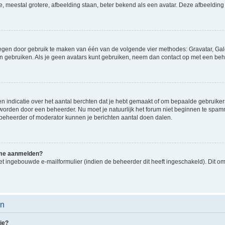
e, meestal grotere, afbeelding staan, beter bekend als een avatar. Deze afbeelding 
oegen door gebruik te maken van één van de volgende vier methodes: Gravatar, Gale
n gebruiken. Als je geen avatars kunt gebruiken, neem dan contact op met een beh
indicatie over het aantal berchten dat je hebt gemaakt of om bepaalde gebruikers 
d worden door een beheerder. Nu moet je natuurlijk het forum niet beginnen te sp
en beheerder of moderator kunnen je berichten aantal doen dalen.
k me aanmelden?
t ingebouwde e-mailformulier (indien de beheerder dit heeft ingeschakeld). Dit o
en
ie?