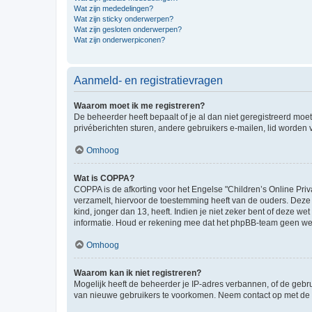
Wat zijn mededelingen?
Wat zijn sticky onderwerpen?
Wat zijn gesloten onderwerpen?
Wat zijn onderwerpiconen?
Aanmeld- en registratievragen
Waarom moet ik me registreren?
De beheerder heeft bepaalt of je al dan niet geregistreerd moet
privéberichten sturen, andere gebruikers e-mailen, lid worden
Omhoog
Wat is COPPA?
COPPA is de afkorting voor het Engelse "Children’s Online Priv
verzamelt, hiervoor de toestemming heeft van de ouders. Deze
kind, jonger dan 13, heeft. Indien je niet zeker bent of deze w
informatie. Houd er rekening mee dat het phpBB-team geen wette
Omhoog
Waarom kan ik niet registreren?
Mogelijk heeft de beheerder je IP-adres verbannen, of de gebru
van nieuwe gebruikers te voorkomen. Neem contact op met de 