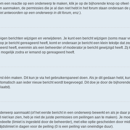
om een reactie op een onderwerp te maken, klik je op de bijhorende knop op ofwe
an aanmaken, de permissies die je al dan niet hebt in het forum staan onderaan de
et antwoorden op een onderwerp in dit forum, enz.
).
eigen berichten wijzigen en verwijderen. Je kunt een bericht wijzigen (soms maar voo
p je bericht gereageerd heeft, komt er onderaan je bericht een klein tekstje dat ze
ageerd heeft, evenmin als een beheerder of moderator je bericht gewijzigd heeft. 
r mogelijk zodra er iemand op gereageerd heeft.
rst één maken. Dit kun je via het gebruikerspaneel doen. Als je dit gedaan hebt, ku
automatisch aan ieder nieuw bericht wordt toegevoegd. Dit doe je door de bijhorende 
laatst).
erwerp aanmaakt (of het eerste bericht in een onderwerp bewerkt en als je daar pe
niet kan zien, heb je niet de juiste permissies om peilingen aan te maken). Je moet 
edeelte (limiet is ingesteld door de beheerder), met elke optie gescheiden door mi
jdslimiet in dagen voor de peiling (0 is een peiling van oneindige duur).