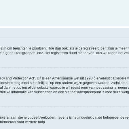
 zijn om berichten te plaatsen. Hoe dan ook, als je geregistreerd bent kun je meer
 van gebruikersgroepen, enz. Het registreren duurt maar even, dus we raden het ze
acy and Protection Act". Dit is een Amerikaanse wet uit 1998 die vereist dat ieder
 toestemming moet schriftelijk of op een andere wijze gegeven worden, zodat de 
et al dan niet op jou of de website waarop je wil registreren van toepassing is, nee
lijke informatie kan verschaffen en ook niet het aanspreekpunt is voor deze wetge
ikersnaam die je opgeeft verboden. Tevens is het mogelijk dat de beheerder de regi
beheerder voor verdere hulp.