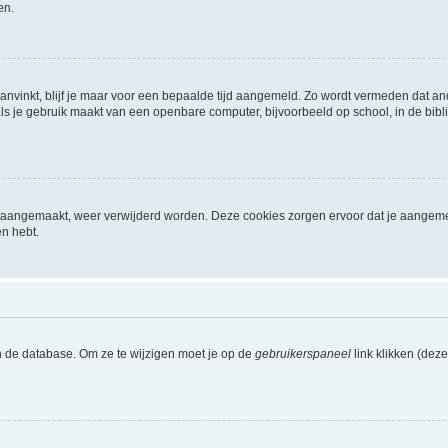
en.
aanvinkt, blijf je maar voor een bepaalde tijd aangemeld. Zo wordt vermeden dat a
ls je gebruik maakt van een openbare computer, bijvoorbeeld op school, in de biblio
ijn aangemaakt, weer verwijderd worden. Deze cookies zorgen ervoor dat je aangem
en hebt.
n de database. Om ze te wijzigen moet je op de
gebruikerspaneel
link klikken (dez