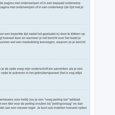
l de pagina met onderwerpen of in een bepaald onderwerp.
 pagina met onderwerpen of in een onderwerp (de lijst met
je
r een beperkte tijd nadat het geplaatst is) door te klikken op
gt hoeveel keer en wanneer je het bericht voor het laatst je
Zij kunnen wel een mededeling toevoegen, waarom ze je bericht
n je de optie
voeg mijn onderschrift toe
aanvinken als je een
optie te activeren in het gebruikerspaneel (het is nog altijd
rmissies voor hebt) zou je een "voeg peiling toe" tabblad
een titel voor de peiling invullen bij "peilingsvraag" en dan
ddel van een nieuwe regel. Je kunt ook instellen hoeveel opties