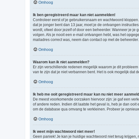
Omhoog
Ik ben geregistreerd maar kan niet aanmelden!
Controleer eerst of je gebruikersnaam en wachtwoord kloppen. I
dat je jonger bent dan 13 jaar, moet je de ontvangen instructi
wordt, ofwel door jezelf of door een beheerder. Wanneer je je 
volgen. Als je nooit een e-mail ontvangen hebt, was het opgege
mailadres correct was, neem dan contact op met de beheerder.
Omhoog
Waarom kan ik niet aanmelden?
Er zijn verschillende redenen mogelijk waarom je dit probleem
van te zijn dat je niet verbannen bent. Het is ook mogelijk dat
Omhoog
Ik heb me ooit geregistreerd maar kan nu niet meer aanmel
De meest voorkomende oorzaken hiervoor zijn: je gaf een verk
of andere reden. Indien dit laatste het geval is, heb je dan oo
om de database qua omvang te verkleinen. Probeer je opnieuw t
Omhoog
Ik weet mijn wachtwoord niet meer!
Geen paniek! Je kan je huidige wachtwoord niet terug krijgen,