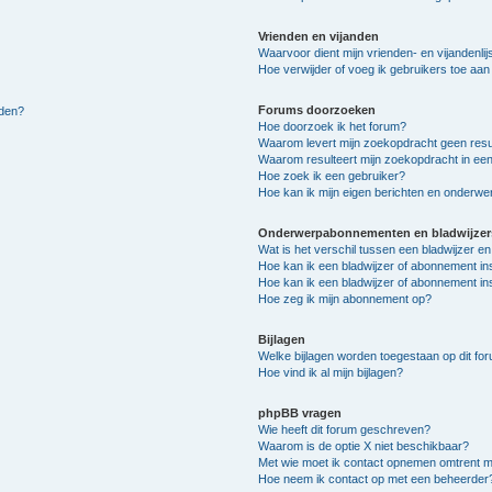
Vrienden en vijanden
Waarvoor dient mijn vrienden- en vijandenlij
Hoe verwijder of voeg ik gebruikers toe aan m
Forums doorzoeken
lden?
Hoe doorzoek ik het forum?
Waarom levert mijn zoekopdracht geen resu
Waarom resulteert mijn zoekopdracht in een
Hoe zoek ik een gebruiker?
Hoe kan ik mijn eigen berichten en onderw
Onderwerpabonnementen en bladwijzer
Wat is het verschil tussen een bladwijzer 
Hoe kan ik een bladwijzer of abonnement in
Hoe kan ik een bladwijzer of abonnement ins
Hoe zeg ik mijn abonnement op?
Bijlagen
Welke bijlagen worden toegestaan op dit fo
Hoe vind ik al mijn bijlagen?
phpBB vragen
Wie heeft dit forum geschreven?
Waarom is de optie X niet beschikbaar?
Met wie moet ik contact opnemen omtrent mis
Hoe neem ik contact op met een beheerder