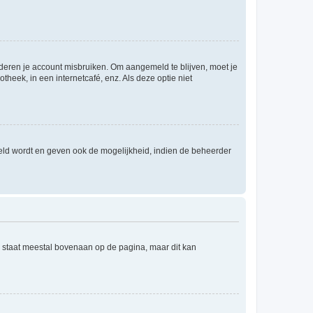
nderen je account misbruiken. Om aangemeld te blijven, moet je
theek, in een internetcafé, enz. Als deze optie niet
eld wordt en geven ook de mogelijkheid, indien de beheerder
e staat meestal bovenaan op de pagina, maar dit kan