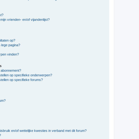
st?
ijn vrienden- en/of vijandenlijst?
ltaten op?
 lege pagina?
erpen vinden?
s
en abonnement?
stellen op specifieke onderwerpen?
tellen op specifieke forums?
rum?
bruik en/of wettelijke kwesties in verband met dit forum?
?