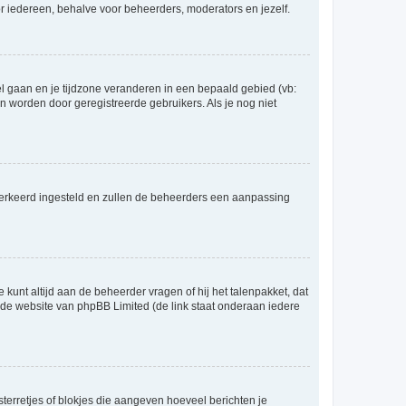
voor iedereen, behalve voor beheerders, moderators en jezelf.
eel gaan en je tijdzone veranderen in een bepaald gebied (vb:
 worden door geregistreerde gebruikers. Als je nog niet
er verkeerd ingesteld en zullen de beheerders een aanpassing
 kunt altijd aan de beheerder vragen of hij het talenpakket, dat
p de website van phpBB Limited (de link staat onderaan iedere
sterretjes of blokjes die aangeven hoeveel berichten je