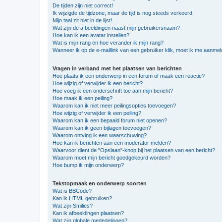
De tijden zijn niet correct!
Ik wijzigde de tijdzone, maar de tijd is nog steeds verkeerd!
Mijn taal zit niet in de lijst!
Wat zijn de afbeeldingen naast mijn gebruikersnaam?
Hoe kan ik een avatar instellen?
Wat is mijn rang en hoe verander ik mijn rang?
Wanneer ik op de e-maillink van een gebruiker klik, moet ik me aanme
Vragen in verband met het plaatsen van berichten
Hoe plaats ik een onderwerp in een forum of maak een reactie?
Hoe wijzig of verwijder ik een bericht?
Hoe voeg ik een onderschrift toe aan mijn bericht?
Hoe maak ik een peiling?
Waarom kan ik niet meer peilingsopties toevoegen?
Hoe wijzig of verwijder ik een peiling?
Waarom kan ik een bepaald forum niet openen?
Waarom kan ik geen bijlagen toevoegen?
Waarom ontving ik een waarschuwing?
Hoe kan ik berichten aan een moderator melden?
Waarvoor dient de "Opslaan"-knop bij het plaatsen van een bericht?
Waarom moet mijn bericht goedgekeurd worden?
Hoe bump ik mijn onderwerp?
Tekstopmaak en onderwerp soorten
Wat is BBCode?
Kan ik HTML gebruiken?
Wat zijn Smilies?
Kan ik afbeeldingen plaatsen?
Wat zijn globale mededelingen?