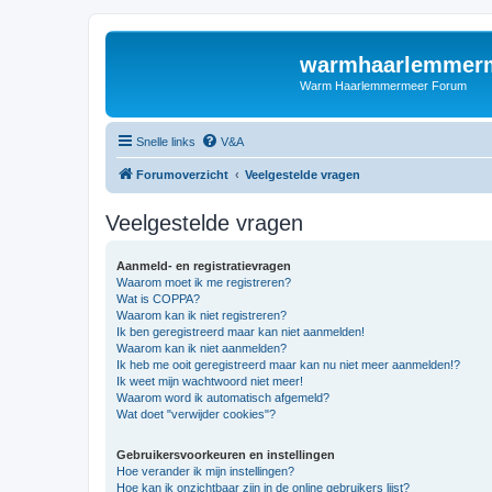
warmhaarlemmerm
Warm Haarlemmermeer Forum
Snelle links
V&A
Forumoverzicht
Veelgestelde vragen
Veelgestelde vragen
Aanmeld- en registratievragen
Waarom moet ik me registreren?
Wat is COPPA?
Waarom kan ik niet registreren?
Ik ben geregistreerd maar kan niet aanmelden!
Waarom kan ik niet aanmelden?
Ik heb me ooit geregistreerd maar kan nu niet meer aanmelden!?
Ik weet mijn wachtwoord niet meer!
Waarom word ik automatisch afgemeld?
Wat doet "verwijder cookies"?
Gebruikersvoorkeuren en instellingen
Hoe verander ik mijn instellingen?
Hoe kan ik onzichtbaar zijn in de online gebruikers lijst?