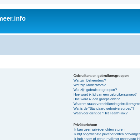
eer.info
Gebruikers en gebruikersgroepen
Wat zijn Beheerders?
Wat zijn Moderators?
Wat zijn gebruikersgroepen?
Hoe word ik lid van een gebruikersgroep?
Hoe word ik een groepsleider?
Waarom staan verschillende gebruikersgroe
Wat is de "Standaard gebruikersgroep"?
Waarvoor dient de "Het Team"-link?
Privéberichten
Ik kan geen privéberichten sturen!
Ik blijf ongewenste privéberichten ontvange
Ik heb spam of een e-mail met ongepaste i