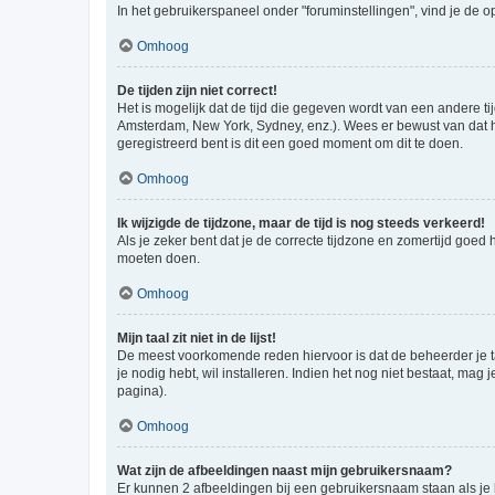
In het gebruikerspaneel onder "foruminstellingen", vind je de o
Omhoog
De tijden zijn niet correct!
Het is mogelijk dat de tijd die gegeven wordt van een andere ti
Amsterdam, New York, Sydney, enz.). Wees er bewust van dat he
geregistreerd bent is dit een goed moment om dit te doen.
Omhoog
Ik wijzigde de tijdzone, maar de tijd is nog steeds verkeerd!
Als je zeker bent dat je de correcte tijdzone en zomertijd goed
moeten doen.
Omhoog
Mijn taal zit niet in de lijst!
De meest voorkomende reden hiervoor is dat de beheerder je taal 
je nodig hebt, wil installeren. Indien het nog niet bestaat, m
pagina).
Omhoog
Wat zijn de afbeeldingen naast mijn gebruikersnaam?
Er kunnen 2 afbeeldingen bij een gebruikersnaam staan als je be