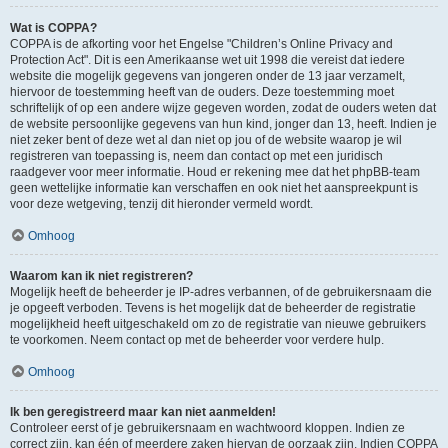
Wat is COPPA?
COPPA is de afkorting voor het Engelse "Children’s Online Privacy and
Protection Act". Dit is een Amerikaanse wet uit 1998 die vereist dat iedere
website die mogelijk gegevens van jongeren onder de 13 jaar verzamelt,
hiervoor de toestemming heeft van de ouders. Deze toestemming moet
schriftelijk of op een andere wijze gegeven worden, zodat de ouders weten dat
de website persoonlijke gegevens van hun kind, jonger dan 13, heeft. Indien je
niet zeker bent of deze wet al dan niet op jou of de website waarop je wil
registreren van toepassing is, neem dan contact op met een juridisch
raadgever voor meer informatie. Houd er rekening mee dat het phpBB-team
geen wettelijke informatie kan verschaffen en ook niet het aanspreekpunt is
voor deze wetgeving, tenzij dit hieronder vermeld wordt.
Omhoog
Waarom kan ik niet registreren?
Mogelijk heeft de beheerder je IP-adres verbannen, of de gebruikersnaam die
je opgeeft verboden. Tevens is het mogelijk dat de beheerder de registratie
mogelijkheid heeft uitgeschakeld om zo de registratie van nieuwe gebruikers
te voorkomen. Neem contact op met de beheerder voor verdere hulp.
Omhoog
Ik ben geregistreerd maar kan niet aanmelden!
Controleer eerst of je gebruikersnaam en wachtwoord kloppen. Indien ze
correct zijn, kan één of meerdere zaken hiervan de oorzaak zijn. Indien COPPA