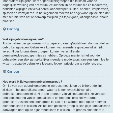
Moderators zijn gebruikers of gebruikersgroepen die in staan voor de
dagelijkse werking van het forum. Ze kunnen, in de forums die ze modereren,
berichten wijzigen en verwijderen; onderwerpen sluiten, openen, verplaatsen,
splitsen en verwijderen. In het algemeen moeten ze er gewoon op toe zien dat
mensen niet van het onderwerp afwijken (
off-topic
gaan) of ongepaste inhoud
plaatsen.
Omhoog
Wat zijn gebruikersgroepen?
Als de beheerder gebruikers wil groeperen, kan hij/zij dit doen door middel van
gebruikersgroepen. Gebruikers kunnen van meerdere groepen lid zijn (dit
verschilt per forum), deze groepen kunnen verschillende
permissies/toegangspermissies hebben. Op deze manier is het voor de
beheerder een stuk gemakkelijker meerdere moderators aan een forum toe te
wijzen, bepaalde gebruikers toegang tot een privéforum te verlenen, enz.
Omhoog
Hoe word ik lid van een gebruikersgroep?
Om lid van een gebruikersgroep te worden, moet je op de bijhorende link
klikken in het gebruikerspaneel, waarna je een overzicht van alle
gebruikersgroepen krijgt. Niet alle groepen zijn vrij toegankelijk, ze vereisen
een goedkeuring van je lidmaatschap en hebben soms zelf verborgen
gebruikers. Als het een open groep is, kan je lid worden door op de hiervoor
dienende knop te klikken. Als het een gesloten groep is, kan je je lidmaatschap
aanvragen door op de bijhorende knop te klikken. De groepsleider moet je