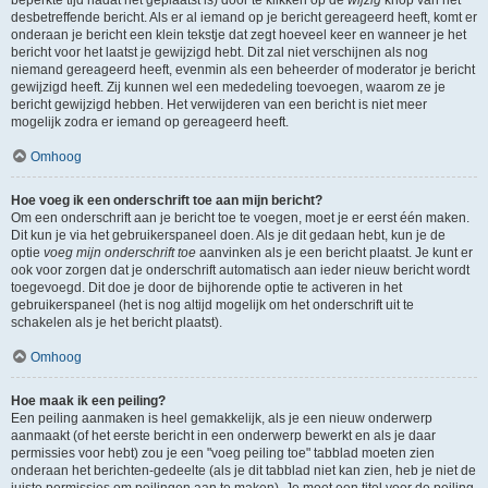
beperkte tijd nadat het geplaatst is) door te klikken op de
wijzig
knop van het
desbetreffende bericht. Als er al iemand op je bericht gereageerd heeft, komt er
onderaan je bericht een klein tekstje dat zegt hoeveel keer en wanneer je het
bericht voor het laatst je gewijzigd hebt. Dit zal niet verschijnen als nog
niemand gereageerd heeft, evenmin als een beheerder of moderator je bericht
gewijzigd heeft. Zij kunnen wel een mededeling toevoegen, waarom ze je
bericht gewijzigd hebben. Het verwijderen van een bericht is niet meer
mogelijk zodra er iemand op gereageerd heeft.
Omhoog
Hoe voeg ik een onderschrift toe aan mijn bericht?
Om een onderschrift aan je bericht toe te voegen, moet je er eerst één maken.
Dit kun je via het gebruikerspaneel doen. Als je dit gedaan hebt, kun je de
optie
voeg mijn onderschrift toe
aanvinken als je een bericht plaatst. Je kunt er
ook voor zorgen dat je onderschrift automatisch aan ieder nieuw bericht wordt
toegevoegd. Dit doe je door de bijhorende optie te activeren in het
gebruikerspaneel (het is nog altijd mogelijk om het onderschrift uit te
schakelen als je het bericht plaatst).
Omhoog
Hoe maak ik een peiling?
Een peiling aanmaken is heel gemakkelijk, als je een nieuw onderwerp
aanmaakt (of het eerste bericht in een onderwerp bewerkt en als je daar
permissies voor hebt) zou je een "voeg peiling toe" tabblad moeten zien
onderaan het berichten-gedeelte (als je dit tabblad niet kan zien, heb je niet de