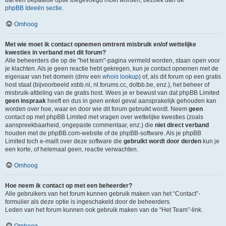
dat een bepaalde optie toegevoegd moet worden, bezoek dan de
phpBB Ideeën sectie
.
Omhoog
Met wie moet ik contact opnemen omtrent misbruik en/of wettelijke
kwesties in verband met dit forum?
Alle beheerders die op de "het team"-pagina vermeld worden, staan open voor
je klachten. Als je geen reactie hebt gekregen, kun je contact opnemen met de
eigenaar van het domein (dmv een
whois lookup
) of, als dit forum op een gratis
host staat (bijvoorbeeld xsbb.nl, nl.forums.cc, dotbb.be, enz.), het beheer of
misbruik-afdeling van de gratis host. Wees je er bewust van dat phpBB Limited
geen inspraak
heeft en dus in geen enkel geval aansprakelijk gehouden kan
worden over hoe, waar en door wie dit forum gebruikt wordt. Neem
geen
contact op met phpBB Limited met vragen over wettelijke kwesties (zoals
aanspreekbaarheid, ongepaste commentaar, enz.) die
niet direct verband
houden met de phpBB.com-website of de phpBB-software. Als je phpBB
Limited toch e-mailt over deze software die
gebruikt wordt door derden
kun je
een korte, of helemaal geen, reactie verwachten.
Omhoog
Hoe neem ik contact op met een beheerder?
Alle gebruikers van het forum kunnen gebruik maken van het “Contact”-
formulier als deze optie is ingeschakeld door de beheerders.
Leden van het forum kunnen ook gebruik maken van de “Het Team”-link.