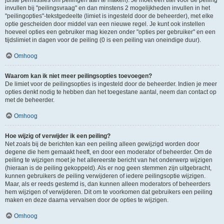
juiste permissies om peilingen aan te maken). Je moet een titel voor de peiling
invullen bij "peilingsvraag" en dan minstens 2 mogelijkheden invullen in het
"peilingopties"-tekstgedeelte (limiet is ingesteld door de beheerder), met elke
optie gescheiden door middel van een nieuwe regel. Je kunt ook instellen
hoeveel opties een gebruiker mag kiezen onder "opties per gebruiker" en een
tijdslimiet in dagen voor de peiling (0 is een peiling van oneindige duur).
Omhoog
Waarom kan ik niet meer peilingsopties toevoegen?
De limiet voor de peilingsopties is ingesteld door de beheerder. Indien je meer
opties denkt nodig te hebben dan het toegestane aantal, neem dan contact op
met de beheerder.
Omhoog
Hoe wijzig of verwijder ik een peiling?
Net zoals bij de berichten kan een peiling alleen gewijzigd worden door
degene die hem gemaakt heeft, en door een moderator of beheerder. Om de
peiling te wijzigen moet je het allereerste bericht van het onderwerp wijzigen
(hieraan is de peiling gekoppeld). Als er nog geen stemmen zijn uitgebracht,
kunnen gebruikers de peiling verwijderen of iedere peilingsoptie wijzigen.
Maar, als er reeds gestemd is, dan kunnen alleen moderators of beheerders
hem wijzigen of verwijderen. Dit om te voorkomen dat gebruikers een peiling
maken en deze daarna vervalsen door de opties te wijzigen.
Omhoog