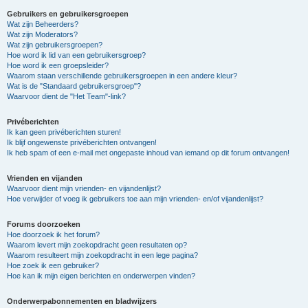
Gebruikers en gebruikersgroepen
Wat zijn Beheerders?
Wat zijn Moderators?
Wat zijn gebruikersgroepen?
Hoe word ik lid van een gebruikersgroep?
Hoe word ik een groepsleider?
Waarom staan verschillende gebruikersgroepen in een andere kleur?
Wat is de "Standaard gebruikersgroep"?
Waarvoor dient de "Het Team"-link?
Privéberichten
Ik kan geen privéberichten sturen!
Ik blijf ongewenste privéberichten ontvangen!
Ik heb spam of een e-mail met ongepaste inhoud van iemand op dit forum ontvangen!
Vrienden en vijanden
Waarvoor dient mijn vrienden- en vijandenlijst?
Hoe verwijder of voeg ik gebruikers toe aan mijn vrienden- en/of vijandenlijst?
Forums doorzoeken
Hoe doorzoek ik het forum?
Waarom levert mijn zoekopdracht geen resultaten op?
Waarom resulteert mijn zoekopdracht in een lege pagina?
Hoe zoek ik een gebruiker?
Hoe kan ik mijn eigen berichten en onderwerpen vinden?
Onderwerpabonnementen en bladwijzers