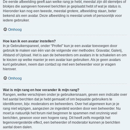
De eerste afbeelding geeft aan welke rang je hebt, meestal zijn dit sterretjes of
blokjes die aangeven hoeveel berichten je geplaatst hebt of wat je status is.
Hieronder kan nog een tweede, meestal grotere, afbeelding staan, beter
bekend als een avatar. Deze afbeelding is meestal uniek of persoonlijk voor
iedere gebruiker.
Omhoog
Hoe kan ik een avatar instellen?
In je Gebruikerspaneel, onder “Profiel” kun je een avatar toevoegen door
gebruik te maken van één van de volgende vier methodes: Gravatar, Galerij,
Afstand of Upload. Het is aan de beheerders om avatars in te schakelen en om
te kiezen op welke manier je een avatar kan gebruiken. Als je geen avatars
kunt gebruiken, neem dan contact op met een beheerder voor je vragen
hierover.
Omhoog
Wat is mijn rang en hoe verander ik mijn rang?
Rangen, welke verschijnen onder je gebruikersnaam, geven een indicatie over
het aantal berchten dat je hebt gemaakt of om bepaalde gebruikers te
identificeren, bijv. moderators en beheerders. Over het algemeen kun je je
rang niet wijzigen, aangezien ze ingesteld worden door een beheerder. Nu
moet je natuurlijk het forum niet beginnen te spammen met onzinnig veel
berichten, gewoon voor een hogere rang. Dit heeft zelfs mogelijk het
tegenovergestelde effect, een beheerder of moderator kunnen je berichten
aantal doen dalen.