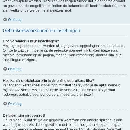
weer verwijderd worden. Deze cookies zorgen ervoor dat je aangemeld wordt
en geven ook de mogelijkheid, indien de beheerder dit heeft inschakeld, om te
zien welke onderwerpen je al gelezen hebt.
Omhoog
Gebruikersvoorkeuren en instellingen
Hoe verander ik mijn instellingen?
Als je geregistreerd bent, worden al je gegevens opgeslagen in de database.
Om ze te wijzigen moet je op de
gebruikerspaneel
link klikken (deze staat
meestal bovenaan op de pagina, maar dit kan verschillen), daarna kun je je
instellingen wijzigen.
Omhoog
Hoe kan ik onzichtbaar zijn in de online gebruikers lijst?
In het gebruikerspaneel onder "foruminstellingen", vind je de optie
Verberg
mijn online status
. Als je deze optie activeert zul je onzichtbaar zijn voor
iedereen, behalve voor beheerders, moderators en jezelf.
Omhoog
De tijden zijn niet correct!
Het is mogelijk dat de tijd die gegeven wordt van een andere tijdzone is dan
waarin jij woont. Als dit het geval is, moet je naar het gebruikerspaneel gaan
en je tijdzone veranderen in een bepaald gebied (vb: Amsterdam, New York,