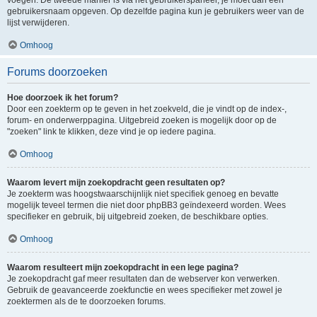
voegen. De tweede manier is via het gebruikerspaneel, je moet dan een
gebruikersnaam opgeven. Op dezelfde pagina kun je gebruikers weer van de
lijst verwijderen.
Omhoog
Forums doorzoeken
Hoe doorzoek ik het forum?
Door een zoekterm op te geven in het zoekveld, die je vindt op de index-,
forum- en onderwerppagina. Uitgebreid zoeken is mogelijk door op de
"zoeken" link te klikken, deze vind je op iedere pagina.
Omhoog
Waarom levert mijn zoekopdracht geen resultaten op?
Je zoekterm was hoogstwaarschijnlijk niet specifiek genoeg en bevatte
mogelijk teveel termen die niet door phpBB3 geïndexeerd worden. Wees
specifieker en gebruik, bij uitgebreid zoeken, de beschikbare opties.
Omhoog
Waarom resulteert mijn zoekopdracht in een lege pagina?
Je zoekopdracht gaf meer resultaten dan de webserver kon verwerken.
Gebruik de geavanceerde zoekfunctie en wees specifieker met zowel je
zoektermen als de te doorzoeken forums.