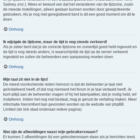
Sydney, enz.). Wees er bewust van dat het veranderen van de tijdzone, zoals
de meeste instellingen, alleen gedaan kunnen worden door geregistreerde
gebruikers. Als je nog niet geregistreerd bent is dit een goed moment om dit te
doen.
Omhoog
Ik wijzigde de tijdzone, maar de tijd is nog steeds verkeerd!
Als je zeker bent dat je de correcte tijdzone en zomertijd goed hebt ingevuld en
de tijd is nog steeds anders, is waarschijnlijk de tijd op de server verkeerd
ingesteld en zullen de beheerders een aanpassing moeten doen.
Omhoog
Mijn taal zit niet in de lijst!
De meest voorkomende reden hiervoor is dat de beheerder je taal niet
geïnstalleerd heeft, of dat nog niemand het forum in je taal vertaald heeft. Je
kunt altijd aan de beheerder vragen of hij het talenpakket, dat je nodig hebt, wil
installeren. Indien het nog niet bestaat, mag je gerust de vertaling maken. Meer
informatie hieromtrent kan gevonden worden op de website van phpBB
Limited (de link staat onderaan iedere pagina).
Omhoog
Wat zijn de afbeeldingen naast mijn gebruikersnaam?
Er kunnen 2 afbeeldingen bij een gebruikersnaam staan als je berichten leest.