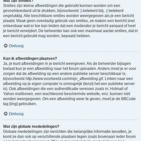
Wat zijn Smilies?
Smilies zijn kleine afbeeldingen die gebruikt kunnen worden om een
gevoelstoestand uit te drukken, bijvoorbeeld :) betekent blij, :( betekent
ongelukkig. Alle beschikbare smilies worden weergegeven als je een bericht
plaatst. Maak geen overdadig gebruik van smilies, ze maken een bericht snel
onleesbaar wat er toe kan leiden dat een moderator je bericht aanpast of heel
je bericht verwijdert. De beheerder kan ook een maximaal aantal smilies, dat in
een bericht gebruikt mag worden, bepaald hebben.
Omhoog
Kan ik afbeeldingen plaatsen?
Ja, je kunt afbeeldingen in je bericht weergeven. Als de beheerder bijlagen
toelaat kun je een afbeelding naar het forum uploaden. Anders moet je er voor
zorgen dat de afbeelding op een andere publieke server beschikbaar is,
bijvoorbeeld http://www.voorbeeld.com/mijn_afbeelding.gif. Linken naar een
afbeelding op je eigen computer is onmogelijk (tenzij het een publieke server
is). Ook afbeeldingen die een authentificatie vereisen zoals in: Hotmail of
Yahoo mailboxen, een wachtwoord beschermde website, enz. kunnen niet
worden weergegeven. Om een afbeelding weer te geven, moet je de BBCode
tag [img] gebruiken.
Omhoog
Wat zijn globale mededelingen?
Globale mededelingen zijn berichten die belangrijke informatie bevatten, je
komt ze dan ook op verschillende plaatsen tegen zoals bovenaan ieder forum