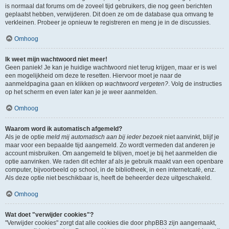
is normaal dat forums om de zoveel tijd gebruikers, die nog geen berichten
geplaatst hebben, verwijderen. Dit doen ze om de database qua omvang te
verkleinen. Probeer je opnieuw te registreren en meng je in de discussies.
Omhoog
Ik weet mijn wachtwoord niet meer!
Geen paniek! Je kan je huidige wachtwoord niet terug krijgen, maar er is wel
een mogelijkheid om deze te resetten. Hiervoor moet je naar de
aanmeldpagina gaan en klikken op
wachtwoord vergeten?
. Volg de instructies
op het scherm en even later kan je je weer aanmelden.
Omhoog
Waarom word ik automatisch afgemeld?
Als je de optie
meld mij automatisch aan bij ieder bezoek
niet aanvinkt, blijf je
maar voor een bepaalde tijd aangemeld. Zo wordt vermeden dat anderen je
account misbruiken. Om aangemeld te blijven, moet je bij het aanmelden die
optie aanvinken. We raden dit echter af als je gebruik maakt van een openbare
computer, bijvoorbeeld op school, in de bibliotheek, in een internetcafé, enz.
Als deze optie niet beschikbaar is, heeft de beheerder deze uitgeschakeld.
Omhoog
Wat doet "verwijder cookies"?
"Verwijder cookies" zorgt dat alle cookies die door phpBB3 zijn aangemaakt,