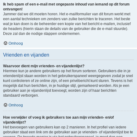
Ik heb spam of een e-mail met ongepaste inhoud van iemand op dit forum
ontvangen!
Jammer dat we dit moeten horen. Het e-mailformulier van dit forum werkt met
een aantal technieken om zenders van zulke berichten te traceren. Het beste
wat je kan doen is de beheerder een kopie van het bericht e-mailen, inclusief
de headers (hierin staan de details van de gebruiker die de e-mail stuurde).
Deze zal dan de nodige stappen ondernemen.
Omhoog
Vrienden en vijanden
Waarvoor dient mijn vrienden- en vijandenlijst?
Hiermee kun je andere gebruikers op het forum sorteren. Gebruikers die in je
vriendenlijst staan worden in het gebruikerspaneel weergegeven zodat je snel
kunt controleren of ze online zijn, of een privébericht kunt sturen. Tevens is het
mogelijk dat hun berichten, in je huidige stijl, gemarkeerd worden. Als je een
gebruiker aan je vijandenlijst toevoegt, worden zijn of haar berichten
standaard verborgen.
Omhoog
Hoe verwijder of voeg ik gebruikers toe aan mijn vrienden- en/of
vijandenlijst?
Het toevoegen van gebruikers kan op 2 manieren. In het profiel van iedere
gebruiker staat een link om de gebruiker aan je vrienden- of vijandenlijst toe te