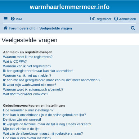
warmhaarlemmermeer.info
V&A
Registreer
Aanmelden
Z
Forumoverzicht
Veelgestelde vragen
o
Veelgestelde vragen
e
k
Aanmeld- en registratievragen
Waarom moet ik me registreren?
Wat is COPPA?
Waarom kan ik niet registreren?
Ik ben geregistreerd maar kan niet aanmelden!
Waarom kan ik niet aanmelden?
Ik heb me ooit geregistreerd maar kan nu niet meer aanmelden!?
Ik weet mijn wachtwoord niet meer!
Waarom word ik automatisch afgemeld?
Wat doet "verwijder cookies"?
Gebruikersvoorkeuren en instellingen
Hoe verander ik mijn instellingen?
Hoe kan ik onzichtbaar zijn in de online gebruikers lijst?
De tijden zijn niet correct!
Ik wijzigde de tijdzone, maar de tijd is nog steeds verkeerd!
Mijn taal zit niet in de lijst!
Wat zijn de afbeeldingen naast mijn gebruikersnaam?
Hoe kan ik een avatar instellen?