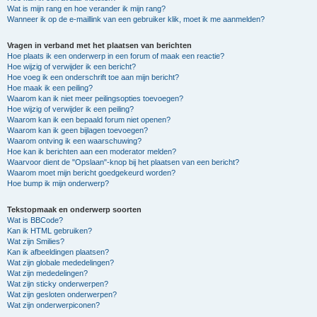
Wat is mijn rang en hoe verander ik mijn rang?
Wanneer ik op de e-maillink van een gebruiker klik, moet ik me aanmelden?
Vragen in verband met het plaatsen van berichten
Hoe plaats ik een onderwerp in een forum of maak een reactie?
Hoe wijzig of verwijder ik een bericht?
Hoe voeg ik een onderschrift toe aan mijn bericht?
Hoe maak ik een peiling?
Waarom kan ik niet meer peilingsopties toevoegen?
Hoe wijzig of verwijder ik een peiling?
Waarom kan ik een bepaald forum niet openen?
Waarom kan ik geen bijlagen toevoegen?
Waarom ontving ik een waarschuwing?
Hoe kan ik berichten aan een moderator melden?
Waarvoor dient de "Opslaan"-knop bij het plaatsen van een bericht?
Waarom moet mijn bericht goedgekeurd worden?
Hoe bump ik mijn onderwerp?
Tekstopmaak en onderwerp soorten
Wat is BBCode?
Kan ik HTML gebruiken?
Wat zijn Smilies?
Kan ik afbeeldingen plaatsen?
Wat zijn globale mededelingen?
Wat zijn mededelingen?
Wat zijn sticky onderwerpen?
Wat zijn gesloten onderwerpen?
Wat zijn onderwerpiconen?