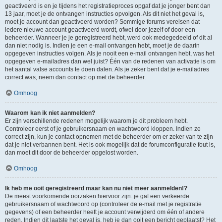
geactiveerd is en je tijdens het registratieproces opgaf dat je jonger bent dan
13 jaar, moet je de ontvangen instructies opvolgen. Als dit niet het geval is,
moet je account dan geactiveerd worden? Sommige forums vereisen dat
iedere nieuwe account geactiveerd wordt, ofwel door jezelf of door een
beheerder. Wanneer je je geregistreerd hebt, werd ook medegedeeld of dit al
dan niet nodig is. Indien je een e-mail ontvangen hebt, moet je de daarin
opgegeven instructies volgen. Als je nooit een e-mail ontvangen hebt, was het
opgegeven e-mailadres dan wel juist? Één van de redenen van activatie is om
het aantal valse accounts te doen dalen. Als je zeker bent dat je e-mailadres
correct was, neem dan contact op met de beheerder.
Omhoog
Waarom kan ik niet aanmelden?
Er zijn verschillende redenen mogelijk waarom je dit probleem hebt.
Controleer eerst of je gebruikersnaam en wachtwoord kloppen. Indien ze
correct zijn, kun je contact opnemen met de beheerder om er zeker van te zijn
dat je niet verbannen bent. Het is ook mogelijk dat de forumconfiguratie fout is,
dan moet dit door de beheerder opgelost worden.
Omhoog
Ik heb me ooit geregistreerd maar kan nu niet meer aanmelden!?
De meest voorkomende oorzaken hiervoor zijn: je gaf een verkeerde
gebruikersnaam of wachtwoord op (controleer de e-mail met je registratie
gegevens) of een beheerder heeft je account verwijderd om één of andere
reden. Indien dit laatste het geval is, heb je dan ooit een bericht geplaatst? Het